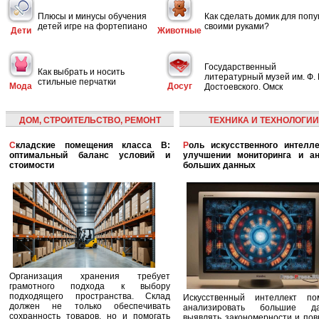
Плюсы и минусы обучения
Как сделать домик для попу
детей игре на фортепиано
своими руками?
Дети
Животные
Государственный
Как выбрать и носить
литературный музей им. Ф. 
стильные перчатки
Мода
Досуг
Достоевского. Омск
ДОМ, СТРОИТЕЛЬСТВО, РЕМОНТ
ТЕХНИКА И ТЕХНОЛОГИИ
Складские помещения класса B:
Роль искусственного интеллекта в
оптимальный баланс условий и
улучшении мониторинга и ан
стоимости
больших данных
Организация хранения требует
грамотного подхода к выбору
подходящего пространства. Склад
Искусственный интеллект по
должен не только обеспечивать
анализировать большие да
сохранность товаров, но и помогать
выявлять закономерности и по