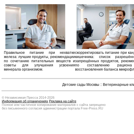
Правильное питание при нехватке
скорректировать питание при ка
железа: лучшие продукты, рекомендации
кишечника: список разрешё
по сочетанию питательных веществ и
запрещённых продуктов, рекоме
советы для улучшения усвоения
по составлению рацион
минерала организмом.
восстановления баланса микроф
Детские сады Москвы
::
Ветеринарные кл
© Независимая Пресса 2014-2026
Информация об ограничениях
Реклама на сайте
Полное или частичное копирование материалов с сайта запрещено
без письменного согласия администрации портала Free-Press.RU