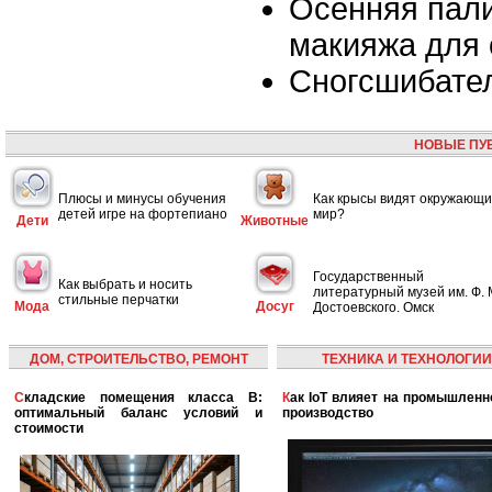
Осенняя пали
макияжа для 
Сногсшибате
НОВЫЕ ПУ
Плюсы и минусы обучения
Как крысы видят окружающ
детей игре на фортепиано
мир?
Дети
Животные
Государственный
Как выбрать и носить
литературный музей им. Ф. 
стильные перчатки
Мода
Досуг
Достоевского. Омск
ДОМ, СТРОИТЕЛЬСТВО, РЕМОНТ
ТЕХНИКА И ТЕХНОЛОГИИ
Складские помещения класса B:
Как IoT влияет на промышленность и
оптимальный баланс условий и
производство
стоимости