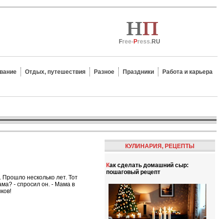
F
ree-
P
ress.
RU
вание
Отдых, путешествия
Разное
Праздники
Работа и карьера
КУЛИНАРИЯ, РЕЦЕПТЫ
Как сделать домашний сыр:
пошаговый рецепт
. Прошло несколько лет. Тот
ма? - спросил он. - Мама в
ков!