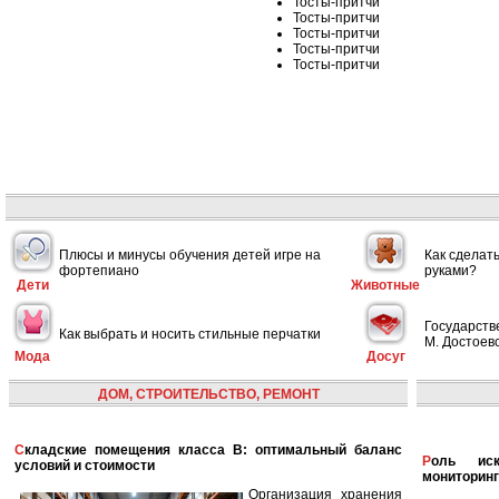
Тосты-притчи
Тосты-притчи
Тосты-притчи
Тосты-притчи
Тосты-притчи
Плюсы и минусы обучения детей игре на
Как сделат
фортепиано
руками?
Дети
Животные
Государств
Как выбрать и носить стильные перчатки
М. Достоевс
Мода
Досуг
ДОМ, СТРОИТЕЛЬСТВО, РЕМОНТ
Складские помещения класса B: оптимальный баланс
Роль искусственного интеллекта в улучшении
условий и стоимости
мониторинг
Организация хранения