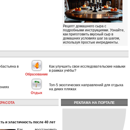
Рецепт домашнего сыра с
подробными инструкциями. Узнайте,
как приготовить вкусный сыр в
домашних условиях шаг за шагом,
используя простые ингредиенты.
ебастьяна в
Как улучшить свои исследовательские навыки
в рамках учёбы?
Образование
Топ-5 экзотических направлений для отдыха
ениях
на диких пляжах
Отдых
КРАСОТА
РЕКЛАМА НА ПОРТАЛЕ
сть и эластичность после 40 лет
Как восстановить