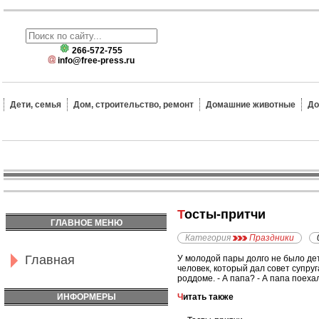
266-572-755
info@free-press.ru
Дети, семья
Дом, строительство, ремонт
Домашние животные
До
Тосты-притчи
ГЛАВНОЕ МЕНЮ
Категория
Праздники
Главная
У молодой пары долго не было дет
человек, который дал совет супруг
роддоме. - А папа? - А папа поеха
ИНФОРМЕРЫ
Читать также