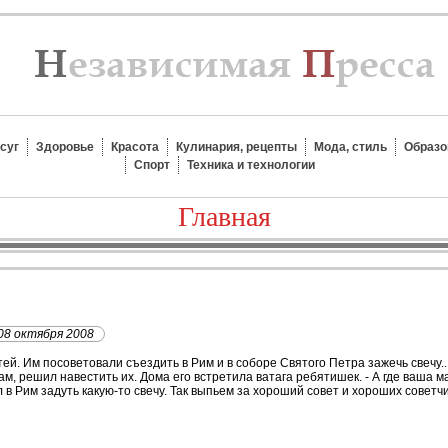
суг
Здоровье
Красота
Кулинария, рецепты
Мода, стиль
Образо
Спорт
Техника и технологии
Главная
08 октября 2008
ей. Им посоветовали съездить в Рим и в соборе Святого Петра зажечь свечу..
ам, решил навестить их. Дома его встретила ватага ребятишек. - А где ваша ма
л в Рим задуть какую-то свечу. Так выпьем за хороший совет и хороших советчи