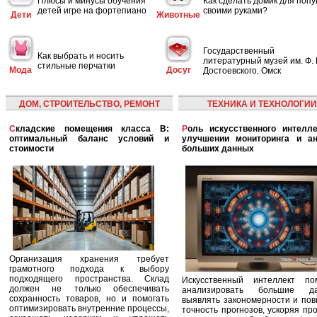
Плюсы и минусы обучения
Как сделать домик для попу
детей игре на фортепиано
своими руками?
Дети
Животные
Государственный
Как выбрать и носить
литературный музей им. Ф. 
стильные перчатки
Мода
Досуг
Достоевского. Омск
ДОМ, СТРОИТЕЛЬСТВО, РЕМОНТ
ТЕХНИКА И ТЕХНОЛОГИИ
Складские помещения класса B:
Роль искусственного интеллекта в
оптимальный баланс условий и
улучшении мониторинга и ан
стоимости
больших данных
Организация хранения требует
грамотного подхода к выбору
подходящего пространства. Склад
Искусственный интеллект по
должен не только обеспечивать
анализировать большие да
сохранность товаров, но и помогать
выявлять закономерности и по
оптимизировать внутренние процессы,
точность прогнозов, ускоряя пр