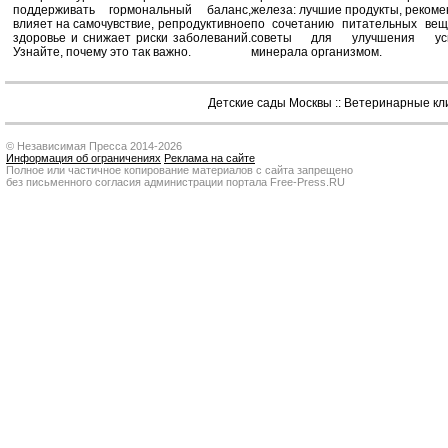
поддерживать гормональный баланс,
железа: лучшие продукты, реком
влияет на самочувствие, репродуктивное
по сочетанию питательных вещ
здоровье и снижает риски заболеваний.
советы для улучшения усв
Узнайте, почему это так важно.
минерала организмом.
Детские сады Москвы
::
Ветеринарные кл
© Независимая Пресса 2014-2026
Информация об ограничениях
Реклама на сайте
Полное или частичное копирование материалов с сайта запрещено
без письменного согласия администрации портала Free-Press.RU