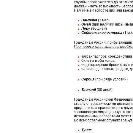
службы проверяют это до отплытия
должен иметь возможность беспре
Наличие в паспорте виз или въез
Намибия
(3 мес)
Оман
(при наличии визы, выд
Перу
(90 дней)
Сейшельские острова
(1 мес
Гражданам России, прибывающим н
При пересечении границы необх
загранпаспорт, срок действия
билеты в оба конца;
подтверждение брони отеля и
наличие денежных средств, до
Сербия
(при ряде условий)
Таиланд
(30 дней)
Гражданам Российской Федерации, 
страну с туристическими целями 
предъявить загранпаспорт с двумя
заполненную миграционную карточ
испачканными паспортами может бы
Во всех остальных случаях требуе
Тунис