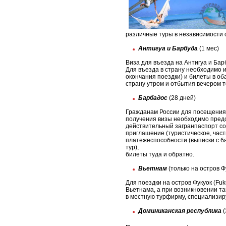
различные туры в независимости 
Антигуа и Барбуда
(1 мес)
Виза для въезда на Антигуа и Бар
Для въезда в страну необходимо 
окончания поездки) и билеты в об
страну утром и отбытия вечером т
Барбадос
(28 дней)
Гражданам России для посещения 
получения визы необходимо предо
действительный загранпаспорт со
приглашение (туристическое, час
платежеспособности (выписки с ба
тур),
билеты туда и обратно.
Вьетнам
(только на остров Ф
Для поездки на остров Фукуок (Fuk
Вьетнама, а при возникновении т
в местную турфирму, специализир
Доминиканская республика
(