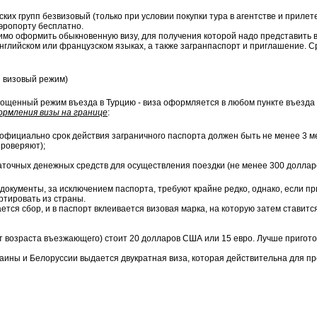
ских групп безвизовый (только при условии покупки тура в агентстве и прилет
аэропорту бесплатно.
димо оформить обыкновенную визу, для получения которой надо представить
нглийском или французском языках, а также загранпаспорт и приглашение. Ср
й визовый режим)
рощенный режим въезда в Турцию - виза оформляется в любом пункте въезда 
рмления визы на границе
:
официально срок действия заграничного паспорта должен быть не менее 3 м
проверяют);
точных денежных средств для осуществления поездки (не менее 300 доллар
окументы, за исключением паспорта, требуют крайне редко, однако, если пр
ортировать из страны.
тся сбор, и в паспорт вклеивается визовая марка, на которую затем ставит
т возраста въезжающего) стоит 20 долларов США или 15 евро. Лучше приготови
раины и Белоруссии выдается двукратная виза, которая действительна для п