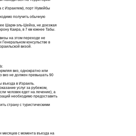
а с Израилем), порт Нувейбы
бходимо получить обычную
жнее Шарм-эль-Шейха, не доезжая
орону Каира, в 7 км южнее Табы.
визы на этом переходе не
и Генеральном консульстве в
зраильской визой.
г.
ормляя виз, однократно или
ез виз не должен превышать 90
ы въезда в Израиль.
оказание услуг за рубежом,
ли человек едет на лечение), а
изаций необходимо предоставить
тить страну с туристическими
и месяцев с момента въезда на