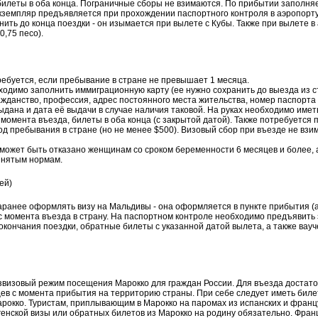
билеты в оба конца. Пограничные сборы не взимаются. По прибытии заполня
экземпляр предъявляется при прохождении паспортного контроля в аэропорту
нить до конца поездки - он изымается при вылете с Кубы. Также при вылете в
0,75 песо).
ребуется, если пребывание в стране не превышает 1 месяца.
ходимо заполнить иммиграционную карту (ее нужно сохранить до выезда из ст
ражданство, профессия, адрес постоянного места жительства, номер паспорта 
выдана и дата её выдачи в случае наличия таковой. На руках необходимо имет
 момента въезда, билеты в оба конца (с закрытой датой). Также потребуется
д пребывания в стране (но не менее $500). Визовый сбор при въезде не взим
ожет быть отказано женщинам со сроком беременности 6 месяцев и более, а
инятым нормам.
ей)
аранее оформлять визу на Мальдивы - она оформляется в пункте прибытия (
с момента въезда в страну. На паспортном контроле необходимо предъявить 
 окончания поездки, обратные билеты с указанной датой вылета, а также вау
езвизовый режим посещения Марокко для граждан России. Для въезда достат
цев с момента прибытия на территорию страны. При себе следует иметь билет
рокко. Туристам, приплывающим в Марокко на паромах из испанских и францу
генской визы или обратных билетов из Марокко на родину обязательно. Фран