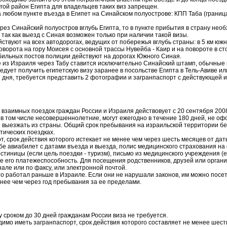
гой район Египта для владельцев таких виз запрещен.
а любом пункте въезда в Египет на Синайском полуострове: КПП Таба (границ
ез Синайский полуостров вглубь Египта, то в пункте прибытия в страну нео
 так как выезд с Синая возможен только при наличии такой визы.
ствуют на всех автодорогах, ведущих от побережья вглубь страны: в 5 км ю
оворота на гору Моисея с основной трассы Нувейба - Каир и на повороте в ст
обильных постов полиции действуют на дорогах Южного Синая.
 из Израиля через Табу ставится исключительно Синайский штамп, обычные 
дует получить египетскую визу заранее в посольстве Египта в Тель-Авиве ил
 дня, требуется представить 2 фотографии и загранпаспорт с действующей и
взаимных поездок граждан России и Израиля действовует с 20 сентября 2008
 в том числе несовершеннолетние, могут ежегодно в течение 180 дней, не оф
и выезжать из страны. Общий срок пребывания на израильской территории б
стических поездках.
т, срок действия которого истекает не менее чем через шесть месяцев от дат
бе авиабилет с датами въезда и выезда, полис медицинского страхования на 
тиницы (если цель поездки - туризм), письмо из медицинского учреждения (ес
 его платежеспособность. Для посещения родственников, друзей или орган
але или по факсу, или электронной почтой.
кто работал раньше в Израиле. Если они не нарушали законов, им можно посе
нее чем через год пребывания за ее пределами.
у сроком до 30 дней гражданам России виза не требуется.
имо иметь загранпаспорт, срок действия которого составляет не менее шест