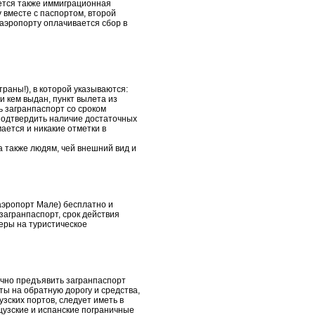
ется также иммиграционная
 вместе с паспортом, второй
 аэропорту оплачивается сбор в
раны!), в которой указываются:
и кем выдан, пункт вылета из
ь загранпаспорт со сроком
 подтвердить наличие достаточных
ается и никакие отметки в
 также людям, чей внешний вид и
аэропорт Мале) бесплатно и
загранпаспорт, срок действия
черы на туристическое
очно предъявить загранпаспорт
ы на обратную дорогу и средства,
зских портов, следует иметь в
цузские и испанские пограничные