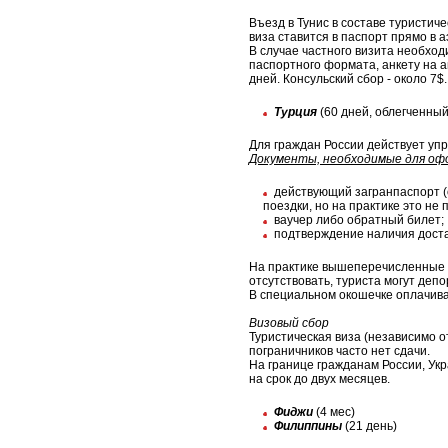
Въезд в Тунис в составе туристиче
виза ставится в паспорт прямо в 
В случае частного визита необхо
паспортного формата, анкету на а
дней. Консульский сбор - около 7$.
Турция
(60 дней, облегченны
Для граждан России действует уп
Документы, необходимые для офо
действующий загранпаспорт (
поездки, но на практике это не 
ваучер либо обратный билет;
подтверждение наличия доста
На практике вышеперечисленные д
отсутствовать, туриста могут деп
В специальном окошечке оплачивае
Визовый сбор
Туристическая виза (независимо о
пограничников часто нет сдачи.
На границе гражданам России, Ук
на срок до двух месяцев.
Фиджи
(4 мес)
Филиппины
(21 день)