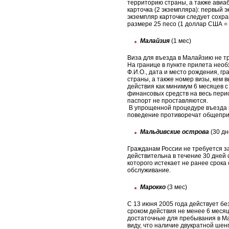
территорию страны, а также авиа
карточка (2 экземпляра): первый 
экземпляр карточки следует сохра
размере 25 песо (1 доллар США = 
Малайзия
(1 мес)
Виза для въезда в Малайзию не т
На границе в пункте прилета необ
Ф.И.О., дата и место рождения, г
страны, а также номер визы, кем 
действия как минимум 6 месяцев с
финансовых средств на весь перио
паспорт не проставляются.
В упрощенной процедуре въезда м
поведение противоречат общепр
Мальдивские острова
(30 дн
Гражданам России не требуется з
действительна в течение 30 дней 
которого истекает не ранее срока
обслуживание.
Марокко
(3 мес)
С 13 июня 2005 года действует б
сроком действия не менее 6 меся
достаточные для пребывания в Ма
виду, что наличие двукратной шен