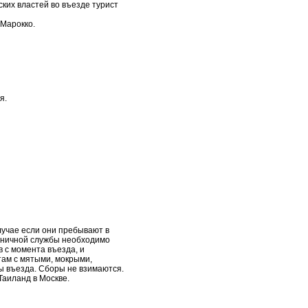
ких властей во въезде турист
 Марокко.
я.
случае если они пребывают в
раничной службы необходимо
 с момента въезда, и
там с мятыми, мокрыми,
ы въезда. Сборы не взимаются.
Таиланд в Москве.