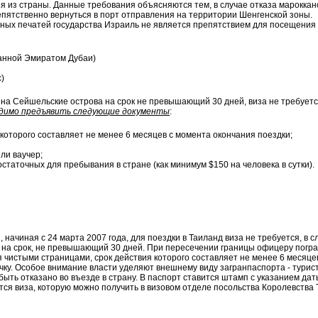
 из страны. Данные требования объясняются тем, в случае отказа марокканс
пятственно вернуться в порт отправления на территории Шенгенской зоны.
дных печатей государства Израиль не является препятствием для посещения
анной Эмиратом Дубаи)
)
а Сейшельские острова на срок не превышающий 30 дней, виза не требуетс
одимо предъявить следующие документы
:
 которого составляет не менее 6 месяцев с момента окончания поездки;
ли ваучер;
статочных для пребывания в стране (как минимум $150 на человека в сутки).
начиная с 24 марта 2007 года, для поездки в Таиланд виза не требуется, в 
и на срок, не превышающий 30 дней. При пересечении границы офицеру пог
 чистыми страницами, срок действия которого составляет не менее 6 месяцев
ку. Особое внимание власти уделяют внешнему виду загранпаспорта - турис
ть отказано во въезде в страну. В паспорт ставится штамп с указанием дат
тся виза, которую можно получить в визовом отделе посольства Королевства 