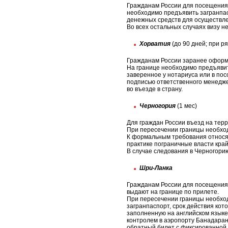
Гражданам России для посещения 
необходимо предъявить загранпас
денежных средств для осуществле
Во всех остальных случаях визу 
Хорватия
(до 90 дней; при р
Гражданам России заранее оформл
На границе необходимо предъявить
заверенное у нотариуса или в пос
подписью ответственного менедже
во въезде в страну.
Черногория
(1 мес)
Для граждан России въезд на тер
При пересечении границы необходи
К формальным требования относят
практике пограничные власти кра
В случае следования в Черногори
Шри-Ланка
Гражданам России для посещения 
выдают на границе по прилете.
При пересечении границы необхо
загранпаспорт, срок действия кот
заполненную на английском языке
контролем в аэропорту Банадарана
обратный билет с фиксированной 