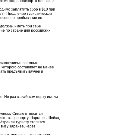
ствия загранпаспорта меньше 3
бходимо заплатить сбор в $10 при
ет). Продление туристической
сроченное пребывание по
 должны иметь при себе
ие по стране для российских
 исключением наземных
я которого составляет не менее
вать предъявить ваучер и
е. Не раз в акабском порту имели
 Южному Синаю относится
ляют в аэропорту Шарм-эль-Шейха,
 Израиля туристу ставится
 визу заранее, через
ки находиться на территории