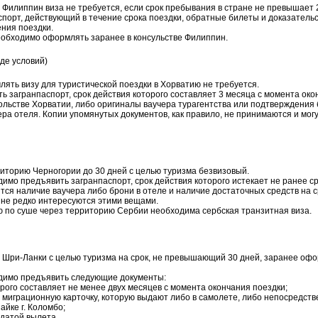
Филиппин виза не требуется, если срок пребывания в стране не превышает 
порт, действующий в течение срока поездки, обратные билеты и доказатель
ния поездки.
необходимо оформлять заранее в консульстве Филиппин.
яде условий)
ять визу для туристической поездки в Хорватию не требуется.
 загранпаспорт, срок действия которого составляет 3 месяца с момента око
ольстве Хорватии, либо оригиналы ваучера турагентства или подтверждения 
ра отеля. Копии упомянутых документов, как правило, не принимаются и мог
риторию Черногории до 30 дней с целью туризма безвизовый.
мо предъявить загранпаспорт, срок действия которого истекает не ранее ср
ся наличие ваучера либо брони в отеле и наличие достаточных средств на с
йне редко интересуются этими вещами.
ю по суше через территорию Сербии необходима сербская транзитная виза.
Шри-Ланки с целью туризма на срок, не превышающий 30 дней, заранее офор
димо предъявить следующие документы:
орого составляет не менее двух месяцев с момента окончания поездки;
 миграционную карточку, которую выдают либо в самолете, либо непосредст
йке г. Коломбо;
датой вылета.