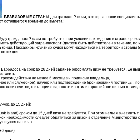
Б
ЕЗВИЗОВЫЕ СТРАНЫ
для граждан России, в которые наши специалист
от оставшегося времени до вылета:
буду гражданам России не требуется при условии нахождения в стране сроком
иметь действующий загранпаспорт (должен быть действителен в течение, по 
а конца. Пассажиры круизных судов могут находиться на территории страны 
ого же дня.
Барбадоса на срок до 28 дней заранее оформлять визу не требуется. Ее выд
ставить:
 сроком действия не менее 6 месяцев и подписью владельца,
тное или служебное), ваучер или подтверждение бронирования гостиницы, п
нковских счетов, квитанции о зарплате и т.д. или гарантийное письмо от ли
укуок, до 15 дней)
uok island) сроком до 15 дней виза не требуется. При этом нельзя выезжать с
акой необходимости следует обратиться за визой в отделение Министерства
ующуюся на визах.
30 дней)