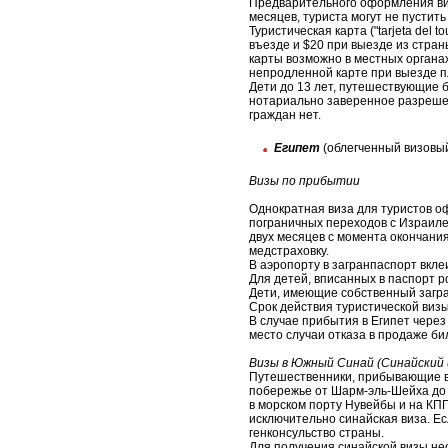
Предварительного оформления виз
месяцев, туриста могут не пустить 
Туристическая карта ("tarjeta del 
въезде и $20 при выезде из стран
карты возможно в местных органа
непродленной карте при выезде пла
Дети до 13 лет, путешествующие б
нотариально заверенное разрешен
граждан нет.
Египет
(облегченный визовы
Визы по прибытии
Однократная виза для туристов о
пограничных переходов с Израилем
двух месяцев с момента окончания
медстраховку.
В аэропорту в загранпаспорт вкле
Для детей, вписанных в паспорт 
Дети, имеющие собственный загран
Срок действия туристической визы
В случае прибытия в Египет через
место случаи отказа в продаже би
Визы в Южный Синай (Синайский
Путешественники, прибывающие в 
побережье от Шарм-эль-Шейха до 
в морском порту Нувейбы и на КПП
исключительно синайская виза. Ес
генконсульство страны.
Для получения синайской визы не