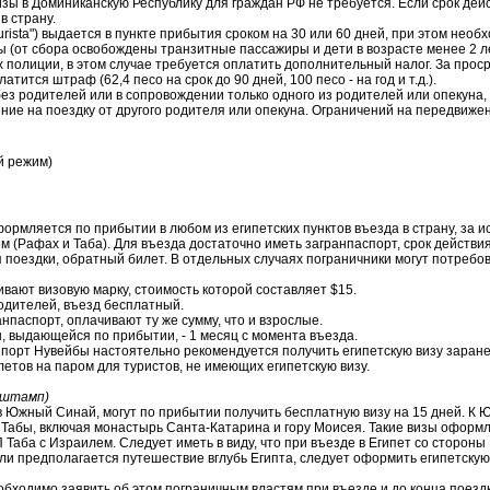
ы в Доминиканскую Республику для граждан РФ не требуется. Если срок дей
в страну.
tourista") выдается в пункте прибытия сроком на 30 или 60 дней, при этом нео
ы (от сбора освобождены транзитные пассажиры и дети в возрасте менее 2 л
х полиции, в этом случае требуется оплатить дополнительный налог. За про
тится штраф (62,4 песо на срок до 90 дней, 100 песо - на год и т.д.).
ез родителей или в сопровождении только одного из родителей или опекуна,
ие на поездку от другого родителя или опекуна. Ограничений на передвижен
й режим)
формляется по прибытии в любом из египетских пунктов въезда в страну, за
 (Рафах и Таба). Для въезда достаточно иметь загранпаспорт, срок действи
 поездки, обратный билет. В отдельных случаях пограничники могут потребо
ивают визовую марку, стоимость которой составляет $15.
родителей, въезд бесплатный.
паспорт, оплачивают ту же сумму, что и взрослые.
, выдающейся по прибытии, - 1 месяц с момента въезда.
 порт Нувейбы настоятельно рекомендуется получить египетскую визу заране
летов на паром для туристов, не имеющих египетскую визу.
 штамп)
Южный Синай, могут по прибытии получить бесплатную визу на 15 дней. К
Табы, включая монастырь Санта-Катарина и гору Моисея. Такие визы оформ
 Таба с Израилем. Следует иметь в виду, что при въезде в Египет со стороны
ли предполагается путешествие вглубь Египта, следует оформить египетскую
обходимо заявить об этом пограничным властям при въезде и до конца поезд