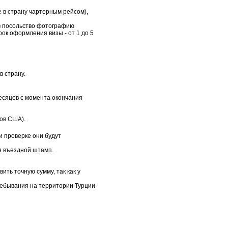
е в страну чартерным рейсом),
 в посольство фотографию
ок оформления визы - от 1 до 5
в страну.
есяцев с момента окончания
ов США).
и проверке они будут
ся въездной штамп.
ть точную сумму, так как у
ребывания на территории Турции