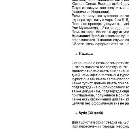
Южного Синая. Выезд в любой дру
Такую же визу можно получить и н
(паромы из Иордании).
Если планируется путешествие чер
однократную визу с маркой за $15,
Посты по проверке документов дей
Рас-Мухаммеда, в 2 км западнее п
Помимо этого, более 10 других м
Внимание
! Прибывающим по суше
оформляются. В данном случае сле
Эйлате. Визы оформляются за 1-2
Израиль
Соглашение о безвизовом режиме 
С этого момента все граждане РФ,
многократно въезжать в Израиль 
дней. Речь идет о гостевых и тури
Турист обязан иметь загранпаспор
Также турист должен иметь при се
подтверждение о бронировании гос
также документы, подтверждающие
приглашение, полученное в оригин
Также есть ограничения для тех, 
целями без оформления виз не ра
Куба
(30 дней)
Для туристической поездки на Куб
При пересечении границы необход