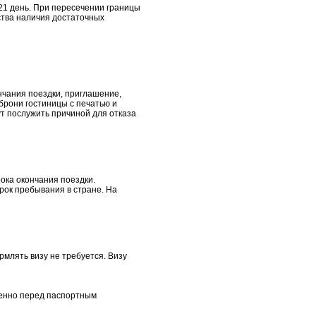
21 день. При пересечении границы
ства наличия достаточных
нчания поездки, приглашение,
брони гостиницы с печатью и
ут послужить причиной для отказа
ока окончания поездки.
рок пребывания в стране. На
млять визу не требуется. Визу
венно перед паспортным