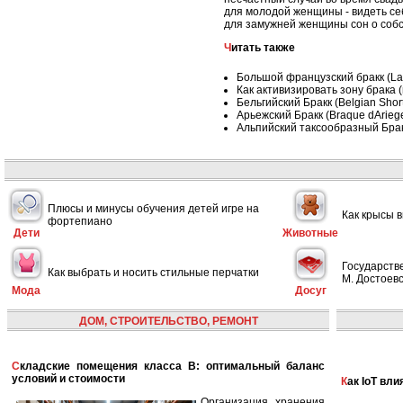
для молодой женщины - видеть себ
для замужней женщины сон о собст
Читать также
Большой французский бракк (Lar
Как активизировать зону брака 
Бельгийский Бракк (Belgian Short
Арьежский Бракк (Braque dArieg
Альпийский таксообразный Бракк
Плюсы и минусы обучения детей игре на
Как крысы 
фортепиано
Дети
Животные
Государств
Как выбрать и носить стильные перчатки
М. Достоевс
Мода
Досуг
ДОМ, СТРОИТЕЛЬСТВО, РЕМОНТ
Складские помещения класса B: оптимальный баланс
условий и стоимости
Как IoT в
Организация хранения