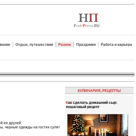
F
ree-
P
ress.
RU
вание
Отдых, путешествия
Разное
Праздники
Работа и карьера
КУЛИНАРИЯ, РЕЦЕПТЫ
Как сделать домашний сыр:
пошаговый рецепт
й ее друзей;
лы, черные одежды на гостях сулят