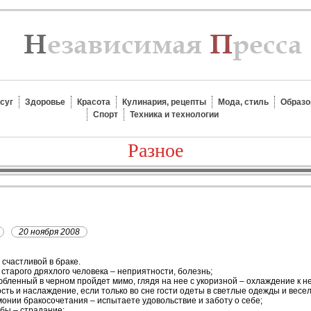
суг
Здоровье
Красота
Кулинария, рецепты
Мода, стиль
Образо
Спорт
Техника и технологии
Разное
20 ноября 2008
 счастливой в браке.
старого дряхлого человека – неприятности, болезнь;
бленный в черном пройдет мимо, глядя на нее с укоризной – охлаждение к не
ть и наслаждение, если только во сне гости одеты в светлые одежды и весе
онии бракосочетания – испытаете удовольствие и заботу о себе;
бы – страдание;