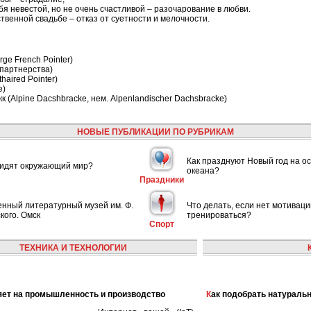
я невестой, но не очень счастливой – разочарование в любви.
венной свадьбе – отказ от суетности и мелочности.
ge French Pointer)
(партнерства)
haired Pointer)
e)
 (Alpine Dacshbracke, нем. Alpenlandischer Dachsbracke)
НОВЫЕ ПУБЛИКАЦИИ ПО РУБРИКАМ
Как празднуют Новый год на ос
видят окружающий мир?
океана?
Праздники
енный литературный музей им. Ф.
Что делать, если нет мотиваци
кого. Омск
тренироваться?
Спорт
ТЕХНИКА И ТЕХНОЛОГИИ
лияет на промышленность и производство
Как подобрать натураль