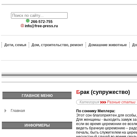
266-572-755
info@free-press.ru
Дети, семья
Дом, строительство, ремонт
Домашние животные
До
Брак (супружество)
ГЛАВНОЕ МЕНЮ
Категория
Разные статьи
Главная
По соннику Миллера:
Этот сон благоприятен для особы,
Для женщины - выходить замуж за 
если во время церемонии ее возлю
ИНФОРМЕРЫ
видеть брачную церемонию – радос
печаль; быть служителем на церем
несчастный случай во время свадь