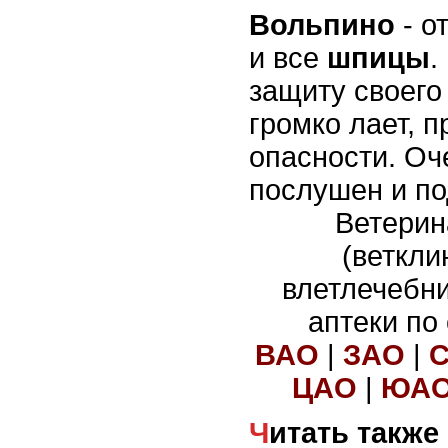
Вольпино
- о
и все
шпицы
.
защиту своего
громко лает, 
опасности. Оч
послушен и по
Ветерин
(веткли
влетлечебн
аптеки по
ВАО
|
ЗАО
|
ЦАО
|
ЮА
Читать также