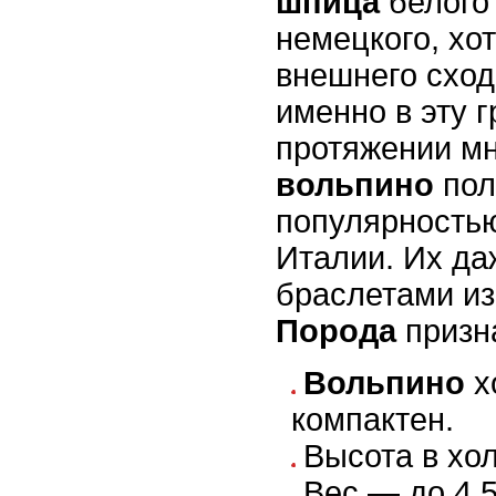
шпица
белого 
немецкого, хот
внешнего сход
именно в эту г
протяжении мн
вольпино
пол
популярностью
Италии. Их да
браслетами из
Порода
приз
Вольпино
х
компактен.
Высота в хол
Вес — до 4,5 