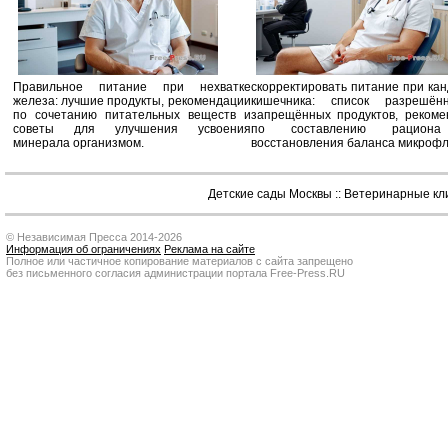
Правильное питание при нехватке
скорректировать питание при ка
железа: лучшие продукты, рекомендации
кишечника: список разрешё
по сочетанию питательных веществ и
запрещённых продуктов, рекоме
советы для улучшения усвоения
по составлению рацион
минерала организмом.
восстановления баланса микроф
Детские сады Москвы
::
Ветеринарные кл
© Независимая Пресса 2014-2026
Информация об ограничениях
Реклама на сайте
Полное или частичное копирование материалов с сайта запрещено
без письменного согласия администрации портала Free-Press.RU