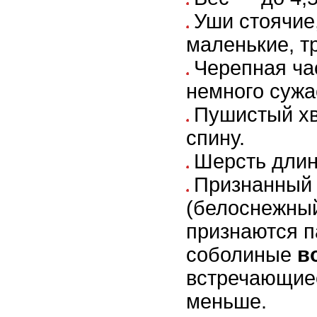
Уши стоячие
маленькие, т
Черепная ча
немного сужа
Пушистый хв
спину.
Шерсть длин
Признанный 
(белоснежный
признаются п
соболиные
в
встречающиес
меньше.