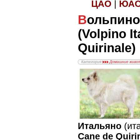
ЦАО
|
ЮА
Вольпино Итальяно
(Volpino I
Quirinale)
Категория
Домашние живо
Итальяно
(ит
Cane de Quiri