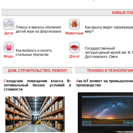
НОВЫЕ ПУ
Плюсы и минусы обучения
Как крысы видят окружающ
детей игре на фортепиано
мир?
Дети
Животные
Государственный
Как выбрать и носить
литературный музей им. Ф. 
стильные перчатки
Мода
Досуг
Достоевского. Омск
ДОМ, СТРОИТЕЛЬСТВО, РЕМОНТ
ТЕХНИКА И ТЕХНОЛОГИИ
Складские помещения класса B:
Как IoT влияет на промышленность и
оптимальный баланс условий и
производство
стоимости