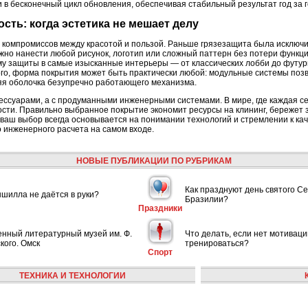
 в бесконечный цикл обновления, обеспечивая стабильный результат год за г
сть: когда эстетика не мешает делу
т компромиссов между красотой и пользой. Раньше грязезащита была исключи
ожно нанести любой рисунок, логотип или сложный паттерн без потери функци
у защиты в самые изысканные интерьеры — от классических лобби до футур
ого, форма покрытия может быть практически любой: модульные системы поз
яя оболочка безупречно работающего механизма.
ессуарами, а с продуманными инженерными системами. В мире, где каждая с
сти. Правильно выбранное покрытие экономит ресурсы на клининг, бережет з
 ваш выбор всегда основывается на понимании технологий и стремлении к ка
го инженерного расчета на самом входе.
НОВЫЕ ПУБЛИКАЦИИ ПО РУБРИКАМ
Как празднуют день святого С
шилла не даётся в руки?
Бразилии?
Праздники
енный литературный музей им. Ф.
Что делать, если нет мотиваци
кого. Омск
тренироваться?
Спорт
ТЕХНИКА И ТЕХНОЛОГИИ