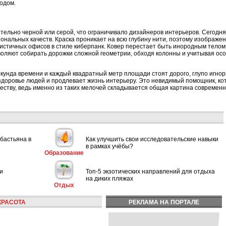
одом.
тельно черной или серой, что ограничивало дизайнеров интерьеров. Сегодн
ональных качеств. Краска проникает на всю глубину нити, поэтому изображе
истичных офисов в стиле киберпанк. Ковер перестает быть инородным тело
воляют собирать дорожки сложной геометрии, обходя колонны и учитывая ос
екунда времени и каждый квадратный метр площади стоят дорого, глупо игн
доровье людей и продлевает жизнь интерьеру. Это невидимый помощник, кот
честву, ведь именно из таких мелочей складывается общая картина современн
ебастьяна в
Как улучшить свои исследовательские навыки
в рамках учёбы?
Образование
и
Топ-5 экзотических направлений для отдыха
на диких пляжах
Отдых
КРАСОТА
РЕКЛАМА НА ПОРТАЛЕ