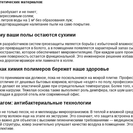
тетических материалов
:
разбухает и не гниет;
 агрессивным солям;
литров воды на 1 м² без образования луж;
предотвращающие налипание пыли на само покрытие.
ему ваши полы остаются сухими
я разработчиков систем грязезащиты является борьба с избыточной влажнос
стро превращается в болото, а в помещении появляется характерный запах с
остранство, которое обеспечивает микровентиляцию. При каждом шаге происх
нии поверхность остается функциональной. Это инженерное решение избавля
 на дорогом мраморе или ламинате в холле.
 как химия полимеров бережет наше здоровье
асто принимаем как должное, пока не поскользнемся на мокрой плитке. Проф
В отличие от дешевых бытовых ковриков, которые «ездят» по полу, професс
 делают ее эластичной даже при отрицательных температурах. Более того, 
ом нагрузки. Тяжелая основа также выполняет роль демпфера, гася шум шаго
падая в дорогой отель или современный офис.
рагом: антибактериальные технологии
о не только песок, но и миллиарды микроорганизмов. В теплой и влажной ср
тку волокон еще на этапе их экструзии. Это означает, что защита встроена
о важно для объектов с высокими гигиеническими требованиями — медицински
й структуры, ковер значительно улучшает качество воздуха в помещении. Эт
лективе.