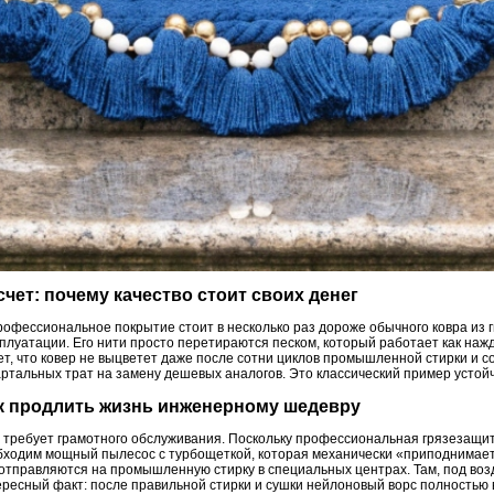
счет: почему качество стоит своих денег
рофессиональное покрытие стоит в несколько раз дороже обычного ковра из 
плуатации. Его нити просто перетираются песком, который работает как нажд
т, что ковер не выцветет даже после сотни циклов промышленной стирки и с
ртальных трат на замену дешевых аналогов. Это классический пример устойчив
ак продлить жизнь инженерному шедевру
требует грамотного обслуживания. Поскольку профессиональная грязезащита 
одим мощный пылесос с турбощеткой, которая механически «приподнимает» 
 отправляются на промышленную стирку в специальных центрах. Там, под во
есный факт: после правильной стирки и сушки нейлоновый ворс полностью 