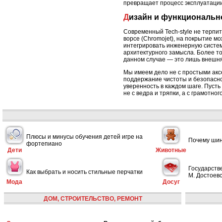
превращает процесс эксплуатации
Дизайн и функционально
Современный Tech-style не терпи
ворсе (Chromojet), на покрытие м
интегрировать инженерную систем
архитектурного замысла. Более т
данном случае — это лишь внешн
Мы имеем дело не с простыми акс
поддержание чистоты и безопасно
уверенность в каждом шаге. Пусть
не с ведра и тряпки, а с грамотно
Плюсы и минусы обучения детей игре на
Почему шин
фортепиано
Дети
Животные
Государств
Как выбрать и носить стильные перчатки
М. Достоевс
Мода
Досуг
ДОМ, СТРОИТЕЛЬСТВО, РЕМОНТ