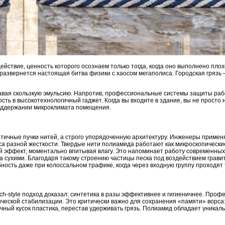
йствие, ценность которого осознаем только тогда, когда оно выполнено пло
 развернется настоящая битва физики с хаосом мегаполиса. Городская грязь 
давая скользкую эмульсию. Напротив, профессиональные системы защиты раб
ь в высокотехнологичный гаджет. Когда вы входите в здание, вы не просто 
поддержании микроклимата помещения.
тичные пучки нитей, а строго упорядоченную архитектуру. Инженеры примен
 разной жесткости. Твердые нити полиамида работают как микроскопически
ый эффект, моментально впитывая влагу. Это напоминает работу современных 
рса сухими. Благодаря такому строению частицы песка под воздействием грав
ость даже при колоссальном трафике, когда через входную группу проходят 
ch-style подход доказал: синтетика в разы эффективнее и гигиеничнее. Про
ской стабилизации. Это критически важно для сохранения «памяти» ворса: п
чный кусок пластика, перестав удерживать грязь. Полиамид обладает уникал