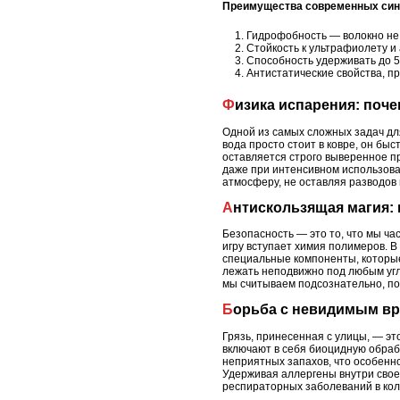
Преимущества современных син
Гидрофобность — волокно не 
Стойкость к ультрафиолету и
Способность удерживать до 5 
Антистатические свойства, 
Физика испарения: поч
Одной из самых сложных задач дл
вода просто стоит в ковре, он бы
оставляется строго выверенное пр
даже при интенсивном использова
атмосферу, не оставляя разводов
Антискользящая магия:
Безопасность — это то, что мы ч
игру вступает химия полимеров. 
специальные компоненты, которые
лежать неподвижно под любым угл
мы считываем подсознательно, по
Борьба с невидимым в
Грязь, принесенная с улицы, — эт
включают в себя биоцидную обрабо
неприятных запахов, что особенн
Удерживая аллергены внутри свое
респираторных заболеваний в кол