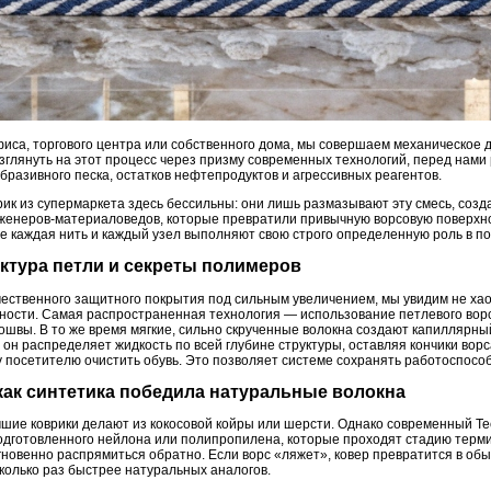
иса, торгового центра или собственного дома, мы совершаем механическое де
взглянуть на этот процесс через призму современных технологий, перед нами
бразивного песка, остатков нефтепродуктов и агрессивных реагентов.
ик из супермаркета здесь бессильны: они лишь размазывают эту смесь, соз
женеров-материаловедов, которые превратили привычную ворсовую поверхност
де каждая нить и каждый узел выполняют свою строго определенную роль в 
ектура петли и секреты полимеров
чественного защитного покрытия под сильным увеличением, мы увидим не хао
ости. Самая распространенная технология — использование петлевого ворса
дошвы. В то же время мягкие, сильно скрученные волокна создают капиллярн
, он распределяет жидкость по всей глубине структуры, оставляя кончики во
посетителю очистить обувь. Это позволяет системе сохранять работоспособн
как синтетика победила натуральные волокна
чшие коврики делают из кокосовой койры или шерсти. Однако современный Te
дготовленного нейлона или полипропилена, которые проходят стадию термиче
гновенно распрямиться обратно. Если ворс «ляжет», ковер превратится в обы
колько раз быстрее натуральных аналогов.