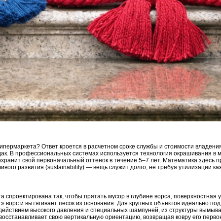
гипермаркета? Ответ кроется в расчетном сроке службы и стоимости владения
ак. В профессиональных системах используется технология окрашивания в мас
охранит свой первоначальный оттенок в течение 5–7 лет. Математика здесь 
ого развития (sustainability) — вещь служит долго, не требуя утилизации каж
спроектирована так, чтобы прятать мусор в глубине ворса, поверхностная у
ворс и вытягивает песок из основания. Для крупных объектов идеально под
здействием высокого давления и специальных шампуней, из структуры вымыв
восстанавливает свою вертикальную ориентацию, возвращая ковру его перв