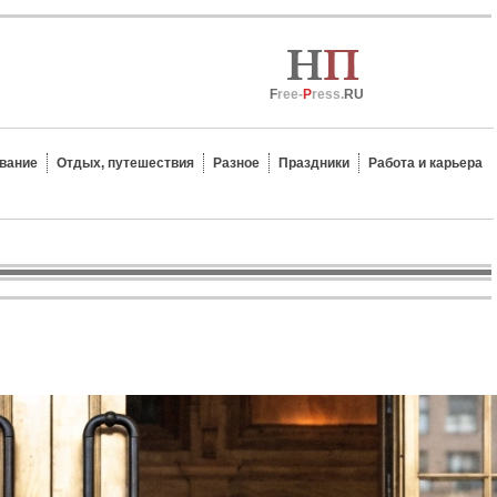
F
ree-
P
ress.
RU
вание
Отдых, путешествия
Разное
Праздники
Работа и карьера