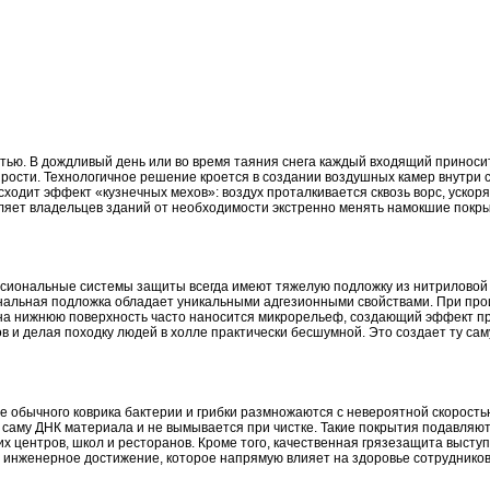
тью. В дождливый день или во время таяния снега каждый входящий приносит
ырости. Технологичное решение кроется в создании воздушных камер внутри 
одит эффект «кузнечных мехов»: воздух проталкивается сквозь ворс, ускоря
ет владельцев зданий от необходимости экстренно менять намокшие покрыти
ессиональные системы защиты всегда имеют тяжелую подложку из нитриловой 
иональная подложка обладает уникальными адгезионными свойствами. При про
на нижнюю поверхность часто наносится микрорельеф, создающий эффект при
в и делая походку людей в холле практически бесшумной. Это создает ту с
еде обычного коврика бактерии и грибки размножаются с невероятной скорос
 в саму ДНК материала и не вымывается при чистке. Такие покрытия подавляю
х центров, школ и ресторанов. Кроме того, качественная грязезащита высту
о инженерное достижение, которое напрямую влияет на здоровье сотрудников