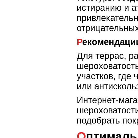
истиранию и а
привлекательн
отрицательных
Рекомендац
Для террас, р
шероховатость
участков, где
или антисколь
Интернет-магаз
шероховатости
подобрать пок
Оптимальные форматы и толщины плит для настила на