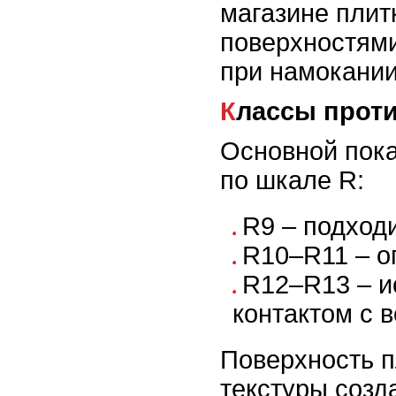
магазине плитк
поверхностями
при намокании
Классы прот
Основной пока
по шкале R:
R9 – подход
R10–R11 – о
R12–R13 – и
контактом с в
Поверхность п
текстуры созд