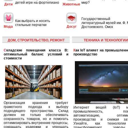
детей игре на фортепиано
мир?
Дети
Животные
Государственный
Как выбрать и носить
литературный музей им. Ф. 
стильные перчатки
Мода
Досуг
Достоевского. Омск
ДОМ, СТРОИТЕЛЬСТВО, РЕМОНТ
ТЕХНИКА И ТЕХНОЛОГИИ
Складские помещения класса B:
Как IoT влияет на промышленность и
оптимальный баланс условий и
производство
стоимости
Организация хранения требует
грамотного подхода к выбору
Интернет вещей (IoT) м
подходящего пространства. Склад
промышленность, пов
должен не только обеспечивать
автоматизацию, оптими
сохранность товаров, но и помогать
производство и снижая зат
оптимизировать внутренние процессы,
Узнайте, как технологи
сокращать издержки и упрощать
трансформируют заво