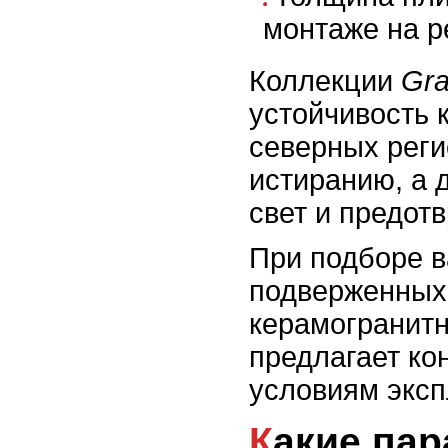
монтаже на р
Коллекции
Gra
устойчивость 
северных реги
истиранию, а 
свет и предот
При подборе в
подверженных 
керамогранитны
предлагает ко
условиям эксп
Какие параметры прочности и морозостойкости важны для