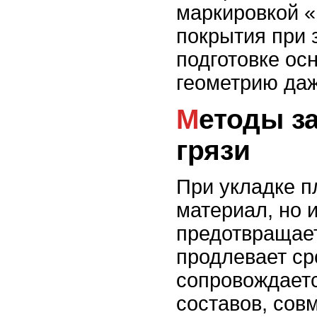
маркировкой «
покрытия при 
подготовке ос
геометрию даж
Методы затирки и герметизации швов для защиты от влаги и
грязи
При укладке п
материал, но 
предотвращает
продлевает сро
сопровождает
составов, сов