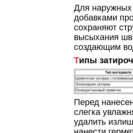
Для наружных 
добавками про
сохраняют стр
высыхания шв
создающим во
Типы затиро
Тип материала
Цементная затирка с полимерны
Эпоксидная затирка
Полиуретановый герметик
Перед нанесен
слегка увлажн
удалить излиш
нанести герме