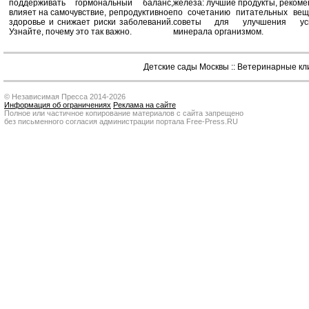
поддерживать гормональный баланс,
железа: лучшие продукты, реком
влияет на самочувствие, репродуктивное
по сочетанию питательных вещ
здоровье и снижает риски заболеваний.
советы для улучшения усв
Узнайте, почему это так важно.
минерала организмом.
Детские сады Москвы
::
Ветеринарные кл
© Независимая Пресса 2014-2026
Информация об ограничениях
Реклама на сайте
Полное или частичное копирование материалов с сайта запрещено
без письменного согласия администрации портала Free-Press.RU