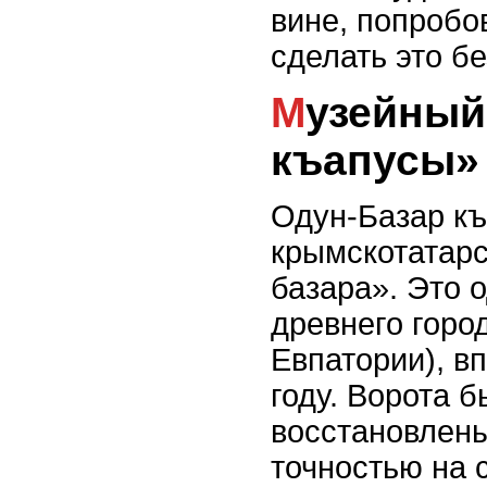
вине, попробов
сделать это бе
Музейный комплекс «Одун-Базар
къапусы»
Одун-Базар къ
крымскотатарс
базара». Это 
древнего горо
Евпатории), в
году. Ворота 
восстановлены
точностью на 