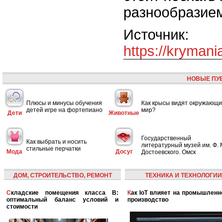
разнообразием
Источник:
https://krymani
НОВЫЕ ПУ
Плюсы и минусы обучения
Как крысы видят окружающ
детей игре на фортепиано
мир?
Дети
Животные
Государственный
Как выбрать и носить
литературный музей им. Ф. 
стильные перчатки
Мода
Досуг
Достоевского. Омск
ДОМ, СТРОИТЕЛЬСТВО, РЕМОНТ
ТЕХНИКА И ТЕХНОЛОГИИ
Складские помещения класса B:
Как IoT влияет на промышленность и
оптимальный баланс условий и
производство
стоимости