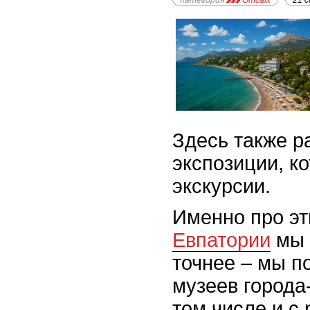
Категория
Отдых
21 
Здесь также р
экспозиции, к
экскурсии.
Именно про э
Евпатории
мы 
точнее – мы п
музеев города
том числе и с