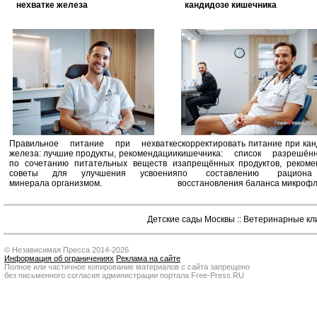
нехватке железа
кандидозе кишечника
Правильное питание при нехватке
скорректировать питание при ка
железа: лучшие продукты, рекомендации
кишечника: список разрешё
по сочетанию питательных веществ и
запрещённых продуктов, рекоме
советы для улучшения усвоения
по составлению рацион
минерала организмом.
восстановления баланса микроф
Детские сады Москвы
::
Ветеринарные кл
© Независимая Пресса 2014-2026
Информация об ограничениях
Реклама на сайте
Полное или частичное копирование материалов с сайта запрещено
без письменного согласия администрации портала Free-Press.RU