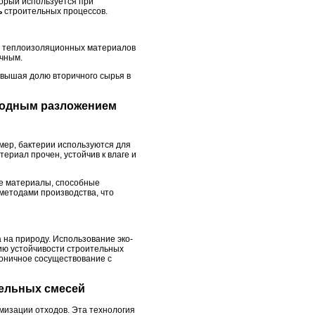
орый используется при
ь
строительных процессов.
и теплоизоляционных материалов
чным.
овышая долю вторичного сырья в
иродным разложением
мер, бактерии используются для
ериал прочен, устойчив к влаге и
ие материалы, способные
методами производства, что
на природу. Использование эко-
ию устойчивости строительных
моничное сосуществование с
тельных смесей
мизации отходов. Эта технология