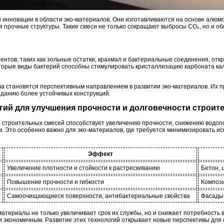
инновации в области эко-материалов. Они изготавливаются на основе алюмо
 прочные структуры. Такие смеси не только сокращают выбросы СО₂, но и об
нтов, таких как зольные остатки, крахмал и бактериальные соединения, от
оторые виды бактерий способны стимулировать кристаллизацию карбоната ка
 становятся перспективным направлением в развитии эко-материалов. Их 
зданию более устойчивых конструкций.
огий для улучшения прочности и долговечности строи
е строительных смесей способствует увеличению прочности, снижению водо
м. Это особенно важно для эко-материалов, где требуется минимизировать 
Эффект
Увеличение плотности и стойкости к растрескиванию
Бетон, 
Повышение прочности и гибкости
Композ
Самоочищающиеся поверхности, антибактериальные свойства
Фасады 
атериалы не только увеличивает срок их службы, но и снижает потребность в
и экономичным. Развитие этих технологий открывает новые перспективы для