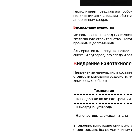
Геополимеры представляют собой 
щелочными активаторами, образуя
агрессивным средам.
Биовяжущие вещества
Использование природных компоне
экологичного строительства. Нек
прочным и долговечным.
Альтернативные вяжущие вещества
снижению углеродного следа и со
Внедрение нанотехнол
Применение наночастиц в состав
стойкости к внешним воздействия
химических добавок.
Технология
Нанодобавки на основе кремния
Нанотрубки углерода
Наночастицы диоксида титана
Внедрение нанотехнологий в эко-м
строительство более устойчивым 