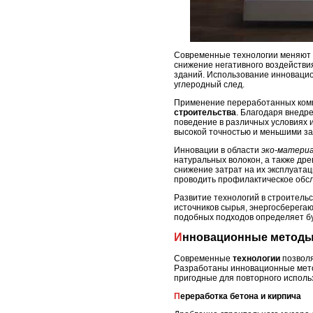
Современные технологии меняют 
снижение негативного воздействи
зданий. Использование инноваци
углеродный след.
Применение переработанных комп
строительства
. Благодаря внедр
поведение в различных условиях 
высокой точностью и меньшими за
Инновации в области
эко-матери
натуральных волокон, а также дре
снижение затрат на их эксплуата
проводить профилактическое обс
Развитие технологий в строитель
источников сырья, энергосберега
подобных подходов определяет бу
Инновационные методы
Современные
технологии
позволя
Разработаны инновационные метод
пригодные для повторного исполь
Переработка бетона и кирпича