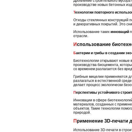
Дробление строительного мусора 
производстве новых бетонных изд
Технологии повторного использо
Отходы стеклянных конструкций 
и декоративных покрытий. Это сн
Использование таких
инноваций
п
отрасли.
Использование биотех
Бактерии и грибы в создании эк
Биотехнологии открывают новые в
производства биоцемента, который
со временем разлагается без вре
Грибные мицелии применяются для
разлагаться в естественной сред
делает процесс экологически без
Перспективы устойчивого строи
Инновации в сфере биотехнологий
материалов, созданных с примен
объектов. Такие технологии помо
природой.
Применение 3D-печати 
Использование 3D-печати в строи