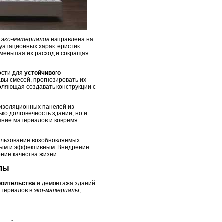
а
эко-материалов
направлена на
луатационных характеристик
меньшая их расход и сокращая
ости для
устойчивого
вы смесей, прогнозировать их
оляющая создавать конструкции с
 изоляционных панелей из
ко долговечность зданий, но и
яние материалов и вовремя
пользование возобновляемых
нным и эффективным. Внедрение
ние качества жизни.
алы
роительства
и демонтажа зданий.
атериалов в
эко-материалы
,