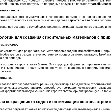
с последующей сортировкой позволяет получать вторичный заполнитель, кот
елий. Это снижает нагрузку на природные ресурсы и повышает
устойчивост
вания стекла
перерабатываются в мелкую фракцию, которая применяется при изготовлени
ижает потребность в первичном сырье и делает
строительство
более экологи
озволяет создавать
устойчивые
решения, сокращая количество отходов и п
нологий для создания строительных материалов с пр
о-материалов
озможности для разработки эко-материалов с заданными свойствами. Напри
 образуется в результате естественных процессов минерализации. Такой мат
да для природы.
 создания строительных блоков. Эти структуры формируют прочные и легк
е. Их выращивание требует меньше ресурсов по сравнению с традиционными 
опасным.
тельства
 позволяют разрабатывать решения, снижающие воздействие строительства 
ением живых микроорганизмов, способствует сокращению отходов и повышен
гают формировать новую концепцию строительства, ориентированную на гар
для сокращения отходов и оптимизации состава строи
тельстве открывает новые возможности для создания эко-материалов и мини