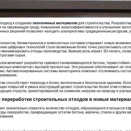
подход к созданию
экологичных материалов
для строительства. Разработк
я на окружающую среду, повышение энергоэффективности и улучшение эксп
онных решений позволяет находить альтернативы традиционным ресурсам, у
онентов, биоматериалов и композитных составов открывает новые возможн
ению цифровых технологий стало возможным более точно рассчитывать соста
и минимизировать отходы производства. Важную роль играет 3D-печать, позв
тратами сырья.
алов
включают разработку самовосстанавливающегося бетона, термостойких
весных композитов с высокой прочностью. Эти решения обеспечивают не толь
цию. Автоматизированные системы мониторинга помогают отслеживать состо
луживание.
стве способствует переходу к более экологичным и безопасным зданиям. Ис
ющих покрытий и умных конструкций делает строительство более ответстве
дущее отрасли, ориентированной на снижение нагрузки на природу и улучше
 переработки строительных отходов в новые матери
ют значительно сократить количество отходов, образующихся в процессе
ст
ы переработки, превращающие остатки бетона, кирпича, стекла и других м
зования.