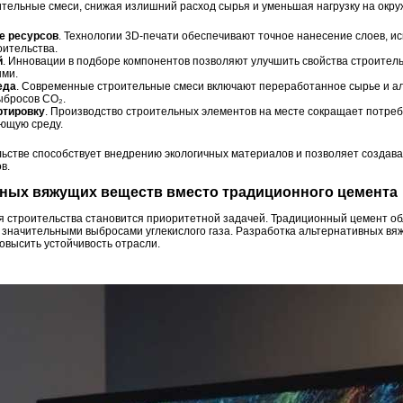
ительные смеси, снижая излишний расход сырья и уменьшая нагрузку на окр
е ресурсов
. Технологии 3D-печати обеспечивают точное нанесение слоев, и
оительства.
й
. Инновации в подборе компонентов позволяют улучшить свойства строител
ыми.
еда
. Современные строительные смеси включают переработанное сырье и 
ыбросов CO₂.
ртировку
. Производство строительных элементов на месте сокращает потреб
ющую среду.
ьстве способствует внедрению экологичных материалов и позволяет создава
в.
ивных вяжущих веществ вместо традиционного цемента
я строительства становится приоритетной задачей. Традиционный цемент об
 значительными выбросами углекислого газа. Разработка альтернативных вя
овысить устойчивость отрасли.