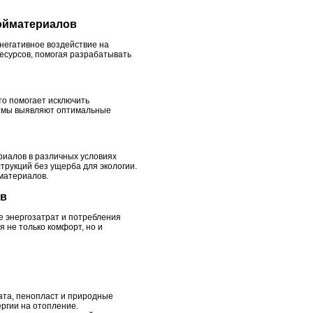
ройматериалов
негативное воздействие на
есурсов, помогая разрабатывать
о помогает исключить
итмы выявляют оптимальные
риалов в различных условиях
рукций без ущерба для экологии.
материалов.
ов
 энергозатрат и потребления
 не только комфорт, но и
ата, пенопласт и природные
ергии на отопление.