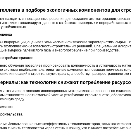
нтеллекта в подборе экологичных компонентов для ст
ют находить инновационные решения для создания эко-материалов, снижая 
 интеллект анализирует данные о свойствах природных и переработанных р
 устойчивостью.
 оценка
 информации, оценивая химические и физические характеристики сырья. Эт
ать экологическую безопасность строительных решений. Специальные алгор
ие выбросы углекислого газа и энергопотребление при производстве.
ия стройматериалов
ого обучения позволяет прогнозировать долговечность и устойчивость мате
е системы подбирают альтернативные компоненты, повышая прочность конст
рение инноваций в строительную отрасль, способствуя распространению эко-
териалы: как технологии снижают потребление ресурс
льства и использования инновационных материалов направлены на снижение
лы становятся неотъемлемой частью устойчивого строительства, обеспечивая
ужающую среду.
режения
троительства
алы:
Использование высокоэффективных теплоизоляторов, таких как стеклов
льно снизить теплопотери через стены и крышу, что снижает потребление эн