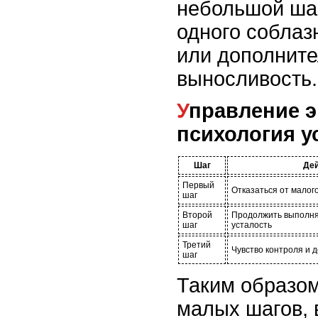
небольшой шаг,
одного соблаз
или дополните
выносливость.
Управление энергией и
психология у
Шаг
Дей
Первый
Отказаться от малог
шаг
Второй
Продолжить выполня
шаг
усталость
Третий
Чувство контроля и 
шаг
Таким образом
малых шагов, 