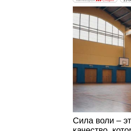
Категория
Спорт
13 д
Сила воли – э
качество, кото