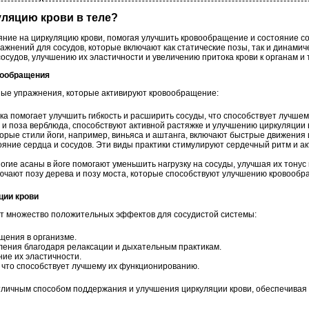
куляцию крови в теле?
яние на циркуляцию крови, помогая улучшить кровообращение и состояние со
жнений для сосудов, которые включают как статические позы, так и динамич
судов, улучшению их эластичности и увеличению притока крови к органам и 
вообращения
ные упражнения, которые активируют кровообращение:
ка помогает улучшить гибкость и расширить сосуды, что способствует лучш
м и поза верблюда, способствуют активной растяжке и улучшению циркуляции в
рые стили йоги, например, виньяса и аштанга, включают быстрые движения 
яние сердца и сосудов. Эти виды практики стимулируют сердечный ритм и а
гие асаны в йоге помогают уменьшить нагрузку на сосуды, улучшая их тонус 
чают позу дерева и позу моста, которые способствуют улучшению кровообращ
ции крови
ит множество положительных эффектов для сосудистой системы:
щения в организме.
ения благодаря релаксации и дыхательным практикам.
ие их эластичности.
, что способствует лучшему их функционированию.
отличным способом поддержания и улучшения циркуляции крови, обеспечивая