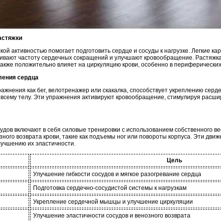
растяжки
ой активностью помогает подготовить сердце и сосуды к нагрузке. Легкие кар
чивают частоту сердечных сокращений и улучшают кровообращение. Растяжка,
также положительно влияет на циркуляцию крови, особенно в периферических
ления сердца
ражнения как бег, велотренажер или скакалка, способствует укреплению серд
о всему телу. Эти упражнения активируют кровообращение, стимулируя расши
дов включают в себя силовые тренировки с использованием собственного вес
ного возврата крови, такие как подъемы ног или повороты корпуса. Эти дви
лучшению их эластичности.
Цель
Улучшение гибкости сосудов и мягкое разогревание сердца
Подготовка сердечно-сосудистой системы к нагрузкам
Укрепление сердечной мышцы и улучшение циркуляции
Улучшение эластичности сосудов и венозного возврата