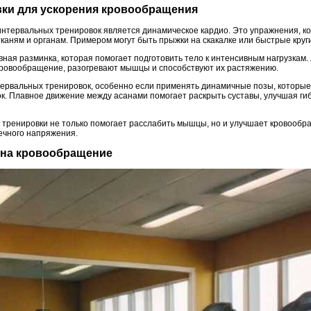
вки для ускорения кровообращения
нтервальных тренировок является динамическое кардио. Это упражнения, ко
тканям и органам. Примером могут быть прыжки на скакалке или быстрые круг
ная разминка, которая помогает подготовить тело к интенсивным нагрузкам.
кровообращение, разогревают мышцы и способствуют их растяжению.
тервальных тренировок, особенно если применять динамичные позы, которые
к. Плавное движение между асанами помогает раскрыть суставы, улучшая гиб
е тренировки не только помогает расслабить мышцы, но и улучшает кровообр
чного напряжения.
е на кровообращение