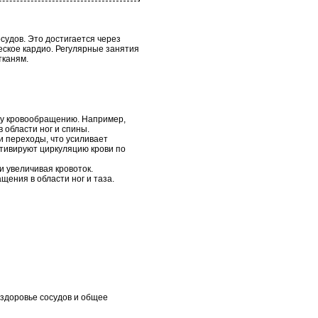
судов. Это достигается через
еское кардио. Регулярные занятия
тканям.
ему кровообращению. Например,
 области ног и спины.
и переходы, что усиливает
ктивируют циркуляцию крови по
и увеличивая кровоток.
ения в области ног и таза.
 здоровье сосудов и общее