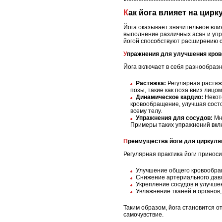
Как йога влияет на цир
Йога оказывает значительное вли
выполнение различных асан и упра
йогой способствуют расширению со
Упражнения для улучшения кро
Йога включает в себя разнообраз
Растяжка:
Регулярная растяж
позы, такие как поза вниз лицо
Динамическое кардио:
Некото
кровообращение, улучшая состо
всему телу.
Упражнения для сосудов:
Мно
Примеры таких упражнений вклю
Преимущества йоги для циркуля
Регулярная практика йоги принос
Улучшение общего кровообра
Снижение артериального давл
Укрепление сосудов и улучшен
Увлажнение тканей и органов
Таким образом, йога становится 
самочувствие.