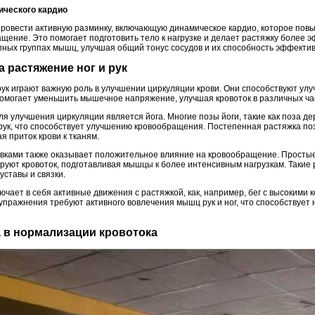
мического кардио
ровести активную разминку, включающую динамическое кардио, которое пов
щение. Это помогает подготовить тело к нагрузке и делает растяжку более 
пных группах мышц, улучшая общий тонус сосудов и их способность эффектив
а растяжение ног и рук
рук играют важную роль в улучшении циркуляции крови. Они способствуют ул
помогает уменьшить мышечное напряжение, улучшая кровоток в различных ча
 улучшения циркуляции является йога. Многие позы йоги, такие как поза де
рук, что способствует улучшению кровообращения. Постепенная растяжка по
я приток крови к тканям.
вками также оказывает положительное влияние на кровообращение. Простые
ируют кровоток, подготавливая мышцы к более интенсивным нагрузкам. Такие
уставы и связки.
ючает в себя активные движения с растяжкой, как, например, бег с высокими 
 упражнения требуют активного вовлечения мышц рук и ног, что способствуе
а в нормализации кровотока