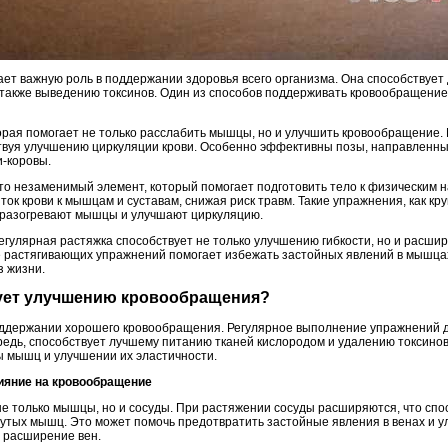
ет важную роль в поддержании здоровья всего организма. Она способствует 
а также выведению токсинов. Один из способов поддерживать кровообращение
торая помогает не только расслабить мышцы, но и улучшить кровообращение.
вуя улучшению циркуляции крови. Особенно эффективны позы, направленные
и-коровы.
это незаменимый элемент, который помогает подготовить тело к физическим н
ок крови к мышцам и суставам, снижая риск травм. Такие упражнения, как кр
 разогревают мышцы и улучшают циркуляцию.
Регулярная растяжка способствует не только улучшению гибкости, но и расшир
 растягивающих упражнений помогает избежать застойных явлений в мышцах 
з жизни.
вует улучшению кровообращения?
оддержании хорошего кровообращения. Регулярное выполнение упражнений д
ередь, способствует лучшему питанию тканей кислородом и удалению токсино
ы мышц и улучшении их эластичности.
лияние на кровообращение
не только мышцы, но и сосуды. При растяжении сосуды расширяются, что сп
утых мышц. Это может помочь предотвратить застойные явления в венах и ул
 расширение вен.