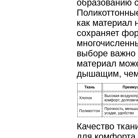
образованию с
Поликоттонные
как материал 
сохраняет фо
многочисленны
выборе важно 
материал мож
дышащим, чем
Ткань
Преиму
Высокая воздухоп
Хлопок
комфорт, долговеч
Прочность, меньша
Поликоттон
усадке, удобство
Качество ткан
для комфорта,