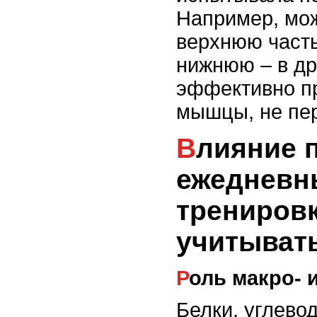
Например, мо
верхнюю часть
нижнюю – в др
эффективно п
мышцы, не пер
Влияние питания на
ежедневн
тренировк
учитыват
Роль макро-
Белки, углево