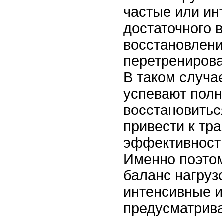
частые или ин
достаточного 
восстановлени
перетренирова
В таком случ
успевают пол
восстановитьс
привести к тр
эффективности
Именно поэто
баланс нагруз
интенсивные и
предусматрива