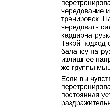
перетренирова
чередование и
тренировок. Н
чередовать си
кардионагрузк
Такой подход 
балансу нагру
излишнее напр
же группы мы
Если вы чувст
перетренирова
постоянная ус
раздражительн