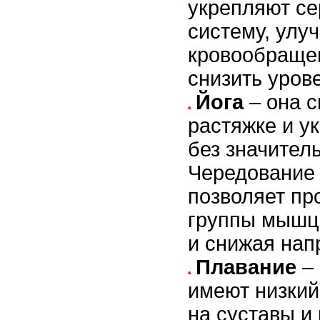
укрепляют се
систему, улу
кровообраще
снизить уров
Йога
– она с
растяжке и 
без значител
Чередование
позволяет пр
группы мышц,
и снижая нап
Плавание
– 
имеют низки
на суставы и