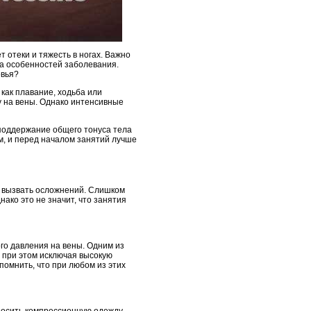
 отеки и тяжесть в ногах. Важно
ета особенностей заболевания.
овья?
как плавание, ходьба или
у на вены. Однако интенсивные
поддержание общего тонуса тела
м, и перед началом занятий лучше
е вызвать осложнений. Слишком
нако это не значит, что занятия
го давления на вены. Одним из
 при этом исключая высокую
помнить, что при любом из этих
носить компрессионную одежду.