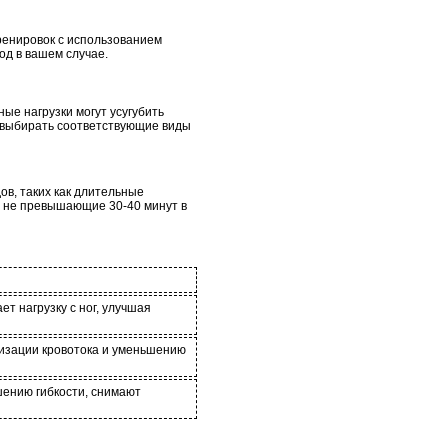
ренировок с использованием
од в вашем случае.
ые нагрузки могут усугубить
 выбирать соответствующие виды
дов, таких как длительные
, не превышающие 30-40 минут в
т нагрузку с ног, улучшая
лизации кровотока и уменьшению
шению гибкости, снимают