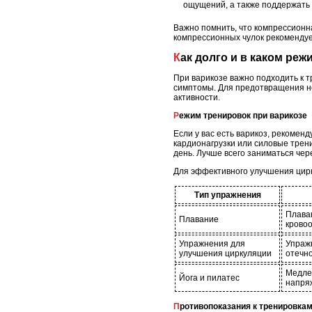
ощущений, а также поддержать
Важно помнить, что компрессионн
компрессионных чулок рекомендует
Как долго и в каком р
При варикозе важно подходить к 
симптомы. Для предотвращения н
активности.
Режим тренировок при варикозе
Если у вас есть варикоз, рекоменд
кардионагрузки или силовые трен
день. Лучше всего заниматься чер
Для эффективного улучшения цир
Тип упражнения
Плаван
Плавание
крово
Упражнения для
Упраж
улучшения циркуляции
отечно
Медлен
Йога и пилатес
напряж
Противопоказания к тренировкам