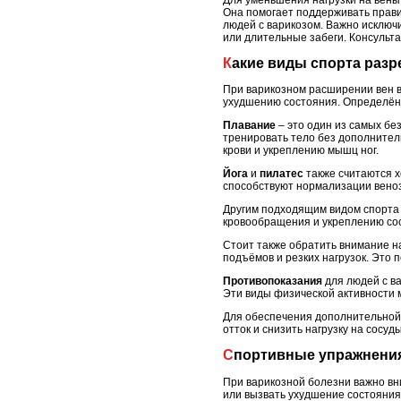
Она помогает поддерживать прави
людей с варикозом. Важно исключ
или длительные забеги. Консульт
Какие виды спорта раз
При варикозном расширении вен в
ухудшению состояния. Определённ
Плавание
– это один из самых бе
тренировать тело без дополнител
крови и укреплению мышц ног.
Йога
и
пилатес
также считаются х
способствуют нормализации веноз
Другим подходящим видом спорта
кровообращения и укреплению сосу
Стоит также обратить внимание 
подъёмов и резких нагрузок. Это
Противопоказания
для людей с ва
Эти виды физической активности м
Для обеспечения дополнительной
отток и снизить нагрузку на сосуд
Спортивные упражнения
При варикозной болезни важно вн
или вызвать ухудшение состояния