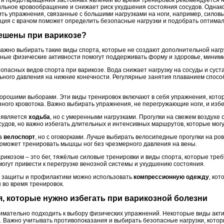
льное кровообращение и снижает риск ухудшения состояния сосудов. Однако
ить упражнения, связанные с большими нагрузками на ноги, например, силов
ация с врачом поможет определить безопасные нагрузки и подобрать оптима
решены при варикозе?
ажно выбирать такие виды спорта, которые не создают дополнительной нагру
ые физические активности помогут поддерживать форму и здоровье, миними
зопасных видов спорта при варикозе. Вода снижает нагрузку на сосуды и сус
ьного давления на нижние конечности. Регулярные занятия плаванием спос
орошими выборами. Эти виды тренировок включают в себя упражнения, котор
ного кровотока. Важно выбирать упражнения, не перегружающие ноги, и избе
 является
ходьба
, но с умеренными нагрузками. Прогулки на свежем воздухе
дов, но важно избегать длительных и интенсивных маршрутов, которые могут
на
велоспорт
, но с оговорками. Лучше выбирать велосипедные прогулки на ро
 поможет тренировать мышцы ног без чрезмерного давления на вены.
рикозом – это бег, тяжёлые силовые тренировки и виды спорта, которые треб
огут привести к перегрузке венозной системы и ухудшению состояния.
 защиты и профилактики можно использовать
компрессионную одежду
, ко
ы во время тренировок.
, которые нужно избегать при варикозной болезни
имательно подходить к выбору физических упражнений. Некоторые виды акти
. Важно учитывать противопоказания и выбирать безопасные нагрузки, котор