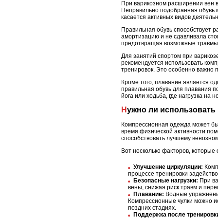
При варикозном расширении вен ва
Неправильно подобранная обувь м
касается активных видов деятельн
Правильная обувь способствует р
амортизацию и не сдавливала сто
предотвращая возможные травмы 
Для занятий спортом при варикозе
рекомендуется использовать комп
тренировок. Это особенно важно 
Кроме того, плавание является одн
правильная обувь для плавания по
йога или ходьба, где нагрузка на 
Нужно ли использоват
Компрессионная одежда может быт
время физической активности помо
способствовать лучшему венозном
Вот несколько факторов, которые
Улучшение циркуляции:
Комп
процессе тренировки задействов
Безопасные нагрузки:
При ва
вены, снижая риск травм и пере
Плавание:
Водные упражнения 
Компрессионные чулки можно ис
поздних стадиях.
Поддержка после тренировк