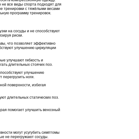
 не все виды спорта подходят для
ые тренировки с тяжёлыми весами
льную программу тренировок.
зки на сосуды и не способствуют
зируя риски.
тавы, что позволяет эффективно
обствуют улучшению циркуляции
ые улучшают гибкость и
гать длительных стоячих поз.
 способствуют улучшению
 перегрузить ноги.
вной поверхности, избегая
уют длительных статических поз.
торая помогает улучшить венозный
вности могут усугубить симптомы
ые не перегружают сосуды.