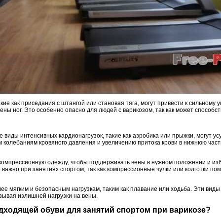
кие как приседания с штангой или становая тяга, могут привести к сильному 
ены ног. Это особенно опасно для людей с варикозом, так как может способст
е виды интенсивных кардионагрузок, такие как аэробика или прыжки, могут ус
 колебаниям кровяного давления и увеличению притока крови в нижнюю часть
компрессионную одежду, чтобы поддерживать вены в нужном положении и изб
 важно при занятиях спортом, так как компрессионные чулки или колготки по
ее мягким и безопасным нагрузкам, таким как плавание или ходьба. Эти вид
зывая излишней нагрузки на вены.
дходящей обуви для занятий спортом при варикозе?