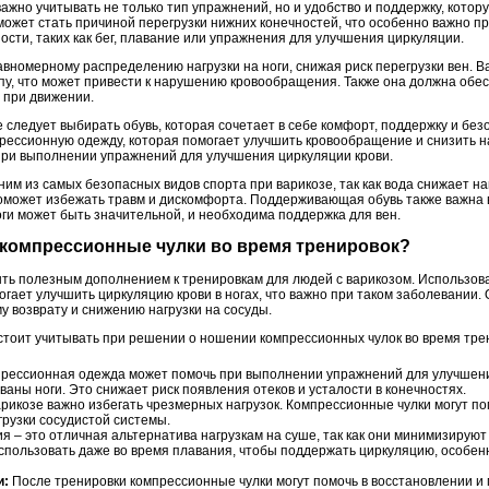
жно учитывать не только тип упражнений, но и удобство и поддержку, котор
ожет стать причиной перегрузки нижних конечностей, что особенно важно пр
ости, таких как бег, плавание или упражнения для улучшения циркуляции.
авномерному распределению нагрузки на ноги, снижая риск перегрузки вен. 
пу, что может привести к нарушению кровообращения. Также она должна обес
при движении.
 следует выбирать обувь, которая сочетает в себе комфорт, поддержку и без
рессионную одежду, которая помогает улучшить кровообращение и снизить на
при выполнении упражнений для улучшения циркуляции крови.
им из самых безопасных видов спорта при варикозе, так как вода снижает наг
может избежать травм и дискомфорта. Поддерживающая обувь также важна в д
ноги может быть значительной, и необходима поддержка для вен.
ь компрессионные чулки во время тренировок?
ь полезным дополнением к тренировкам для людей с варикозом. Использов
гает улучшить циркуляцию крови в ногах, что важно при таком заболевании.
у возврату и снижению нагрузки на сосуды.
 стоит учитывать при решении о ношении компрессионных чулок во время тре
рессионная одежда может помочь при выполнении упражнений для улучшения
аны ноги. Это снижает риск появления отеков и усталости в конечностях.
рикозе важно избегать чрезмерных нагрузок. Компрессионные чулки могут по
грузки сосудистой системы.
– это отличная альтернатива нагрузкам на суше, так как они минимизируют 
пользовать даже во время плавания, чтобы поддержать циркуляцию, особен
и:
После тренировки компрессионные чулки могут помочь в восстановлении 