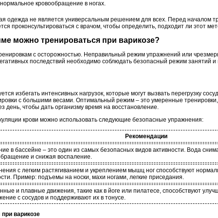
 нормальное кровообращение в ногах.
ая одежда не является универсальным решением для всех. Перед началом т
ся проконсультироваться с врачом, чтобы определить, подходит ли этот мет
ежиме можно тренироваться при варикозе?
тренировкам с осторожностью. Неправильный режим упражнений или чрезмерн
егативных последствий необходимо соблюдать безопасный режим занятий и
уется избегать интенсивных нагрузок, которые могут вызвать перегрузку сосу
ировки с большими весами. Оптимальный режим – это умеренные тренировки
ез день, чтобы дать организму время на восстановление.
куляции крови можно использовать следующие безопасные упражнения:
Рекомендации
ие в бассейне – это один из самых безопасных видов активности. Вода снимае
обращение и снижая воспаление.
нения с легким растягиванием и укреплением мышц ног способствуют норма
сти. Пример: подъемы на носки, махи ногами, легкие приседания.
ные и плавные движения, такие как в йоге или пилатесе, способствуют улуч
ение с сосудов и поддерживают их в тонусе.
 при варикозе