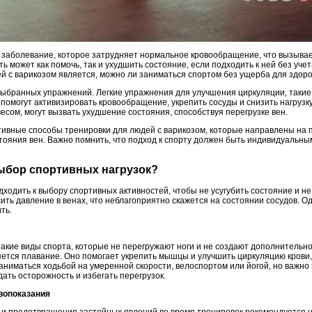
 заболевание, которое затрудняет нормальное кровообращение, что вызывает
ть может как помочь, так и ухудшить состояние, если подходить к ней без уч
ей с варикозом является, можно ли заниматься спортом без ущерба для здор
 выбранных упражнений. Легкие упражнения для улучшения циркуляции, такие 
помогут активизировать кровообращение, укрепить сосуды и снизить нагрузк
есом, могут вызвать ухудшение состояния, способствуя перегрузке вен.
ивные способы тренировки для людей с варикозом, которые направлены на 
ояния вен. Важно помнить, что подход к спорту должен быть индивидуальны
 выбор спортивных нагрузок?
ходить к выбору спортивных активностей, чтобы не усугубить состояние и н
ить давление в венах, что неблагоприятно скажется на состоянии сосудов. Од
ть.
акие виды спорта, которые не перегружают ноги и не создают дополнительно
ется плавание. Оно помогает укрепить мышцы и улучшить циркуляцию крови,
заниматься ходьбой на умеренной скорости, велоспортом или йогой, но важно 
ать осторожность и избегать перегрузок.
вопоказания
 и предотвращения застойных явлений во время тренировок рекомендуется 