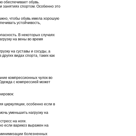
ую обеспечивает обувь.
и занятиях спортом. Особенно это
Важно, чтобы обувь имела хорошую
печивать устойчивость,
опасность. В некоторых случаях
грузку на вены во время
рузку на суставы и сосуды, а
ругих видах спорта, таких как
ание компрессионных чулок во
 Одежда с компрессией может
нировок:
 циркуляции, особенно если в
мочь уменьшить нагрузку на
стресс на ноги.
но если варикоз выражен на
и минимизации болезненных