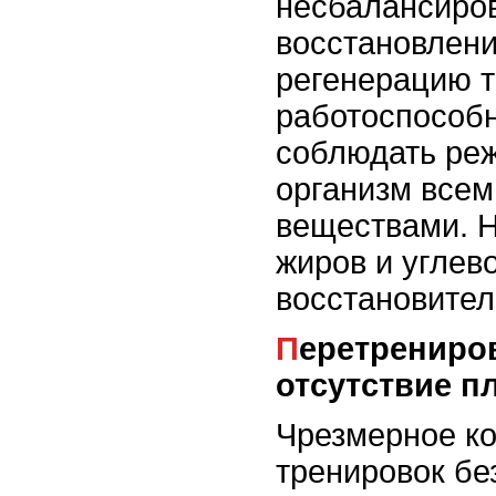
несбалансиров
восстановлен
регенерацию т
работоспособн
соблюдать ре
организм все
веществами. Н
жиров и углев
восстановите
Перетренированность и
отсутствие п
Чрезмерное к
тренировок бе