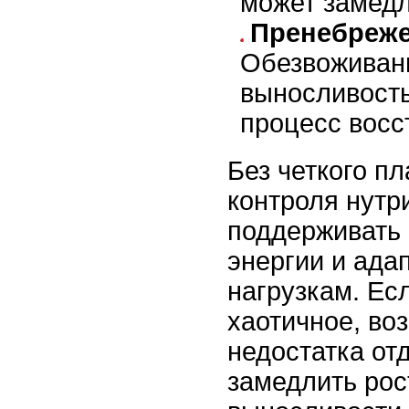
может замедл
Пренебреже
Обезвоживан
выносливость
процесс восс
Без четкого пл
контроля нутр
поддерживать
энергии и ада
нагрузкам. Ес
хаотичное, во
недостатка от
замедлить рос