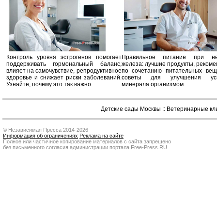
Контроль уровня эстрогенов помогает
Правильное питание при не
поддерживать гормональный баланс,
железа: лучшие продукты, реком
влияет на самочувствие, репродуктивное
по сочетанию питательных вещ
здоровье и снижает риски заболеваний.
советы для улучшения усв
Узнайте, почему это так важно.
минерала организмом.
Детские сады Москвы
::
Ветеринарные кл
© Независимая Пресса 2014-2026
Информация об ограничениях
Реклама на сайте
Полное или частичное копирование материалов с сайта запрещено
без письменного согласия администрации портала Free-Press.RU