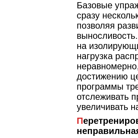
Базовые упра
сразу несколь
позволяя разв
выносливость.
на изолирующ
нагрузка расп
неравномерно,
достижению це
программы тр
отслеживать п
увеличивать н
Перетренированность и
неправильная