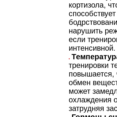
кортизола, ч
способствует
бодрствовани
нарушить реж
если трениро
интенсивной.
Температур
тренировки т
повышается, 
обмен вещест
может замедл
охлаждения о
затрудняя за
Гормоны сн