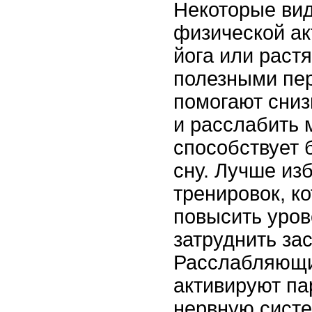
Некоторые ви
физической ак
йога или раст
полезными пе
помогают сниз
и расслабить 
способствует 
сну. Лучше из
тренировок, к
повысить уров
затруднить за
Расслабляющи
активируют п
нервную систе