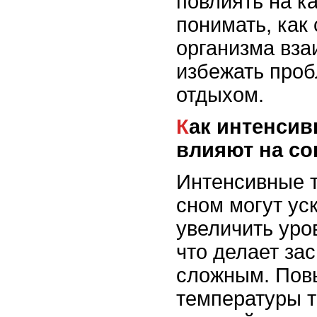
повлиять на к
понимать, как
организма вза
избежать про
отдыхом.
Как интенсивные тренировки
влияют на со
Интенсивные 
сном могут ус
увеличить уро
что делает за
сложным. По
температуры т