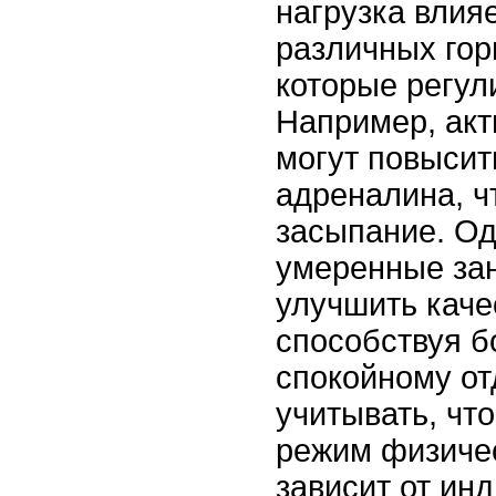
нагрузка влия
различных гор
которые регул
Например, акт
могут повысит
адреналина, ч
засыпание. Од
умеренные зан
улучшить каче
способствуя б
спокойному от
учитывать, чт
режим физичес
зависит от ин