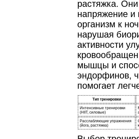
растяжка. Они
напряжение и 
организм к но
нарушая биор
активности у
кровообращен
мышцы и спос
эндорфинов, ч
помогает легч
Тип тренировки
Интенсивные тренировки
(HIIT, силовые)
Расслабляющие упражнения
(йога, растяжка)
Выбор трениров