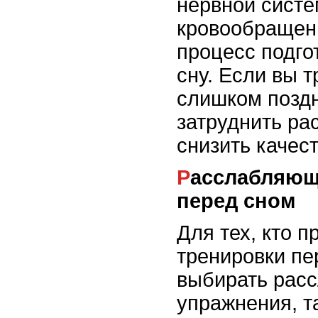
нервной систе
кровообращен
процесс подго
сну. Если вы 
слишком поздн
затруднить ра
снизить качест
Расслабляющие упражнения
перед сном
Для тех, кто п
тренировки пе
выбирать рас
упражнения, та