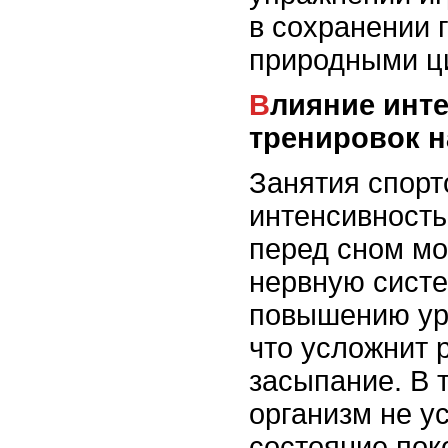
в сохранении 
природными ц
Влияние интенсивных
тренировок н
Занятия спорт
интенсивност
перед сном мо
нервную систе
повышению ур
что усложнит 
засыпание. В 
организм не у
состояние пок