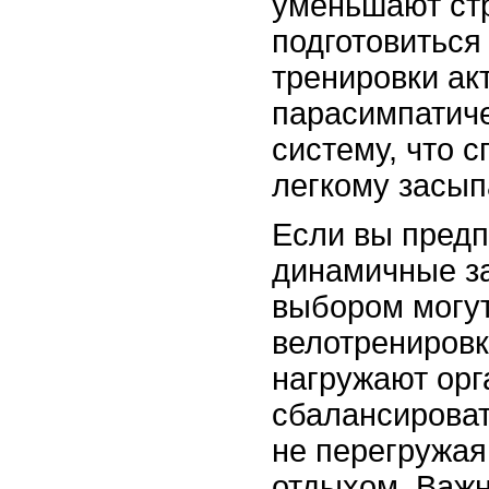
уменьшают стр
подготовиться 
тренировки ак
парасимпатич
систему, что 
легкому засып
Если вы предп
динамичные з
выбором могут
велотренировк
нагружают орг
сбалансироват
не перегружая
отдыхом. Важн