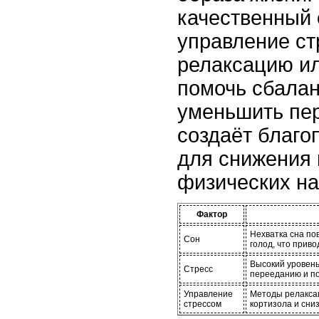
качественный 
управление ст
релаксацию ил
помочь сбалан
уменьшить пе
создаёт благо
для снижения 
физических на
Фактор
Нехватка сна по
Сон
голод, что приво
Высокий уровень
Стресс
перееданию и п
Управление
Методы релакса
стрессом
кортизола и сниз