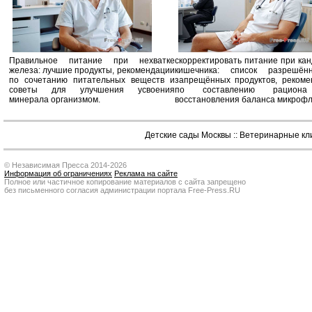
Правильное питание при нехватке
скорректировать питание при ка
железа: лучшие продукты, рекомендации
кишечника: список разрешё
по сочетанию питательных веществ и
запрещённых продуктов, рекоме
советы для улучшения усвоения
по составлению рацион
минерала организмом.
восстановления баланса микроф
Детские сады Москвы
::
Ветеринарные кл
© Независимая Пресса 2014-2026
Информация об ограничениях
Реклама на сайте
Полное или частичное копирование материалов с сайта запрещено
без письменного согласия администрации портала Free-Press.RU