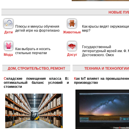
НОВЫЕ ПУ
Плюсы и минусы обучения
Как крысы видят окружающ
детей игре на фортепиано
мир?
Дети
Животные
Государственный
Как выбрать и носить
литературный музей им. Ф. 
стильные перчатки
Мода
Досуг
Достоевского. Омск
ДОМ, СТРОИТЕЛЬСТВО, РЕМОНТ
ТЕХНИКА И ТЕХНОЛОГИИ
Складские помещения класса B:
Как IoT влияет на промышленность и
оптимальный баланс условий и
производство
стоимости