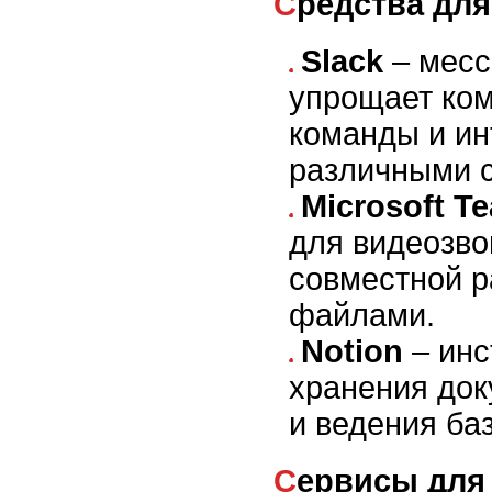
Средства дл
Slack
– месс
упрощает ко
команды и ин
различными 
Microsoft T
для видеозво
совместной р
файлами.
Notion
– инс
хранения док
и ведения ба
Сервисы для