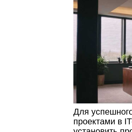
Для успешног
проектами в I
установить пр