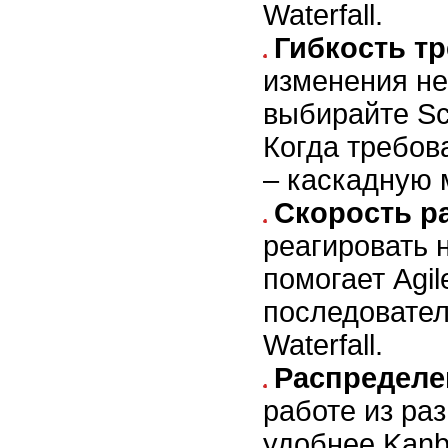
Waterfall.
Гибкость т
изменения н
выбирайте Sc
Когда требо
– каскадную 
Скорость р
реагировать 
помогает Agil
последовател
Waterfall.
Распределе
работе из ра
удобнее Kanb