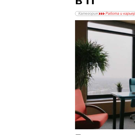
в IT
Категория
Работа и карье