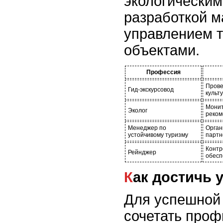
экологически
разработкой м
управлением 
объектами.
Профессия
Прове
Гид-экскурсовод
культ
Монит
Эколог
реком
Менеджер по
Орган
устойчивому туризму
партн
Контр
Рейнджер
обесп
Как достичь
Для успешной
сочетать проф