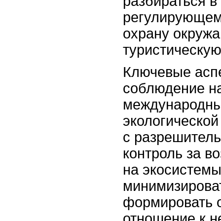
разбираться в
регулирующем
охрану окруж
туристическую
Ключевые асп
соблюдение н
международны
экологической
с разрешител
контроль за в
на экосистемы
минимизирова
формировать 
отношение к н