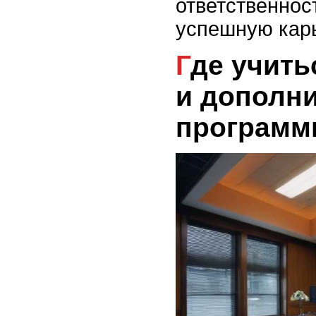
ответственнос
успешную карь
Где учиться: курсы, вузы
и дополн
програм