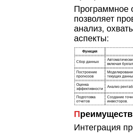
Программное 
позволяет про
анализ, охва
аспекты:
Функция
Автоматически
Сбор данных
включая бухгал
Построение
Моделирование
прогнозов
текущих данны
Оценка
Анализ рентаб
эффективности
Подготовка
Создание точно
отчетов
инвесторов.
Преимущест
Интеграция пр