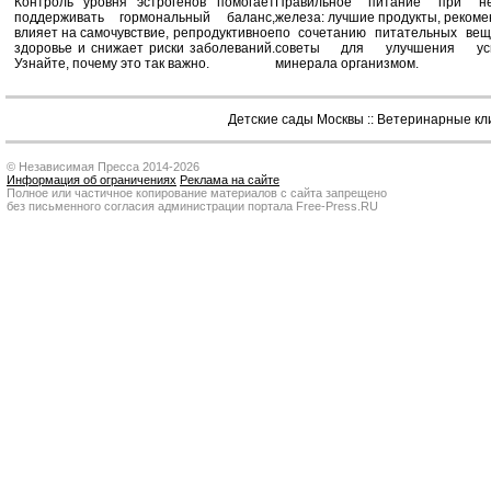
Контроль уровня эстрогенов помогает
Правильное питание при не
поддерживать гормональный баланс,
железа: лучшие продукты, реком
влияет на самочувствие, репродуктивное
по сочетанию питательных вещ
здоровье и снижает риски заболеваний.
советы для улучшения усв
Узнайте, почему это так важно.
минерала организмом.
Детские сады Москвы
::
Ветеринарные кл
© Независимая Пресса 2014-2026
Информация об ограничениях
Реклама на сайте
Полное или частичное копирование материалов с сайта запрещено
без письменного согласия администрации портала Free-Press.RU