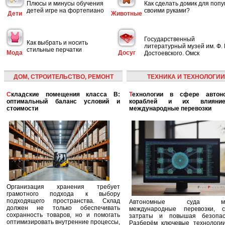
Плюсы и минусы обучения
Как сделать домик для попу
детей игре на фортепиано
своими руками?
Дети
Животные
Государственный
Как выбрать и носить
литературный музей им. Ф. 
стильные перчатки
Мода
Досуг
Достоевского. Омск
ДОМ, СТРОИТЕЛЬСТВО, РЕМОНТ
ТЕХНИКА И ТЕХНОЛОГИИ
Складские помещения класса B:
Технологии в сфере автономных
оптимальный баланс условий и
кораблей и их влияни
стоимости
международные перевозки
Организация хранения требует
грамотного подхода к выбору
подходящего пространства. Склад
Автономные суда ме
должен не только обеспечивать
международные перевозки, с
сохранность товаров, но и помогать
затраты и повышая безопасн
оптимизировать внутренние процессы,
Разберём ключевые технологи