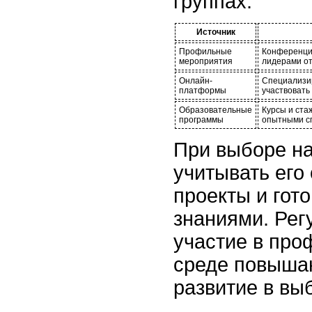
группах.
Источник
Профильные
Конференции
мероприятия
лидерами от
Онлайн-
Специализир
платформы
участвовать 
Образовательные
Курсы и ста
программы
опытными сп
При выборе на
учитывать его
проекты и гот
знаниями. Рег
участие в пр
среде повыша
развитие в вы