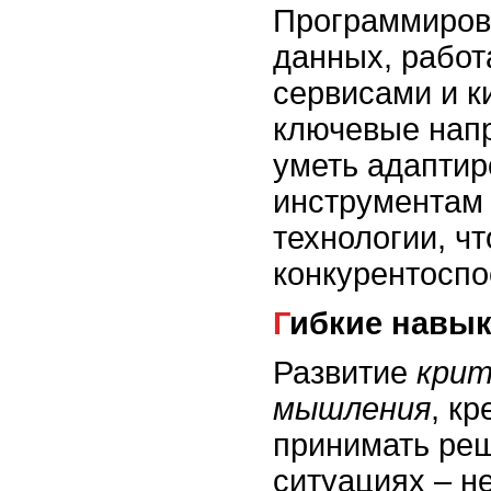
Программиров
данных, работ
сервисами и к
ключевые нап
уметь адаптир
инструментам 
технологии, ч
конкурентосп
Гибкие навы
Развитие
крит
мышления
, к
принимать ре
ситуациях – н