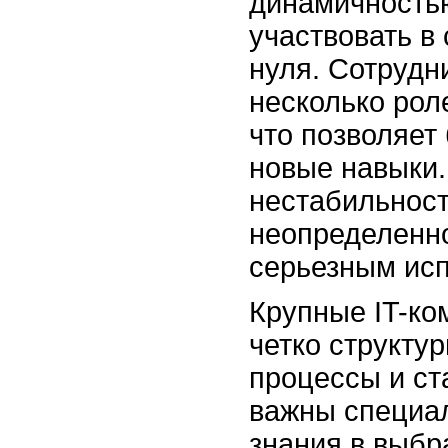
динамичность
участвовать в
нуля. Сотрудн
несколько рол
что позволяет
новые навыки.
нестабильност
неопределенно
серьезным ис
Крупные IT-ко
четко структу
процессы и ст
важны специал
знания в выбр