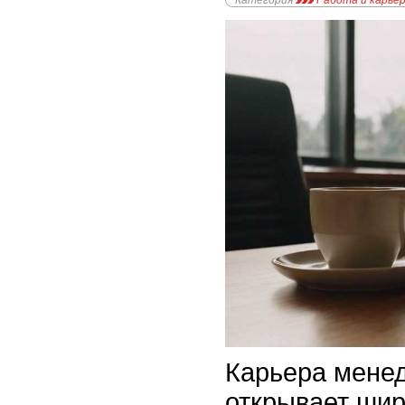
Категория
Работа и карье
Карьера менед
открывает ши