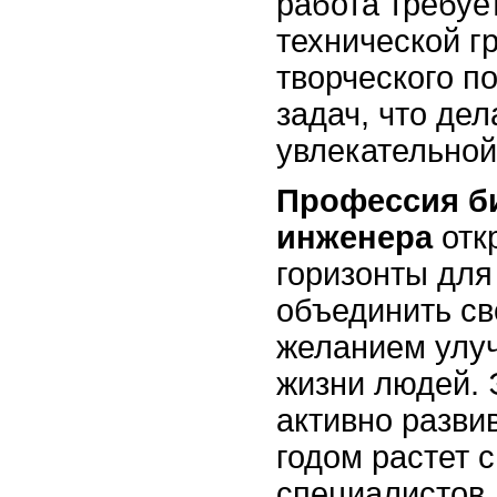
работа требуе
технической г
творческого п
задач, что де
увлекательной
Профессия б
инженера
отк
горизонты для 
объединить св
желанием улуч
жизни людей. 
активно разви
годом растет 
специалистов,