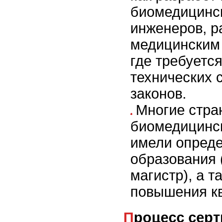
биомедицинск
инженеров, 
медицинским
где требуетс
технических 
законов.
Многие стра
биомедицинс
имели опред
образования 
магистр), а 
повышения к
Процесс сертификации и