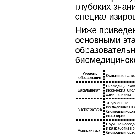
глубоких знан
специализиро
Ниже приведен
основными эт
образовательн
биомедицинск
Уровень
Основные напр
образования
Биомедицинска
Бакалавриат
инженерия, биол
химия, физика
Углубленные
исследования в 
Магистратура
биомедицинской
инженерии
Научные исслед
и разработки в 
Аспирантура
биомедицинских