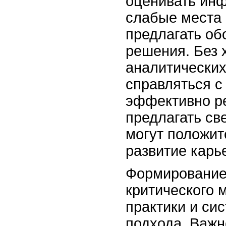
оценивать ин
слабые места 
предлагать о
решения. Без 
аналитических
справляться с
эффективно р
предлагать св
могут положит
развитие карь
Формирование
критического 
практики и си
подхода. Важн