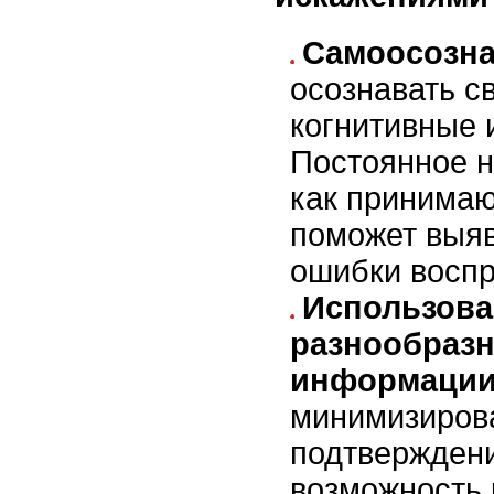
Самоосозн
осознавать с
когнитивные 
Постоянное н
как принимаю
поможет выяв
ошибки воспр
Использова
разнообраз
информаци
минимизиров
подтверждени
возможность 