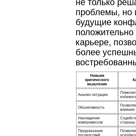
не только реш
проблемы, но 
будущие конфл
положительно 
карьере, позв
более успешн
востребованн
Навыки
критического
К
мышления
Помогает
Анализ ситуации
избежат
Позволяе
Объективность
влияния 
Нахождение
Содейств
компромиссов
стороны 
Предсказание
Позволяе
последствий
усугубит