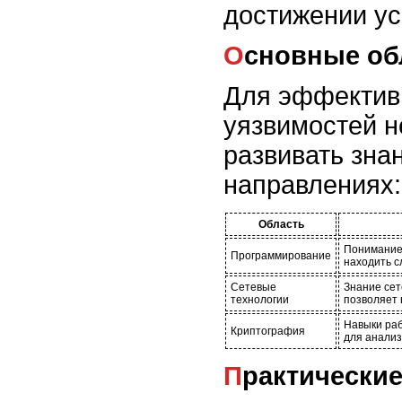
достижении ус
Основные об
Для эффектив
уязвимостей 
развивать зна
направлениях:
Область
Понимание 
Программирование
находить с
Сетевые
Знание сет
технологии
позволяет 
Навыки ра
Криптография
для анали
Практически