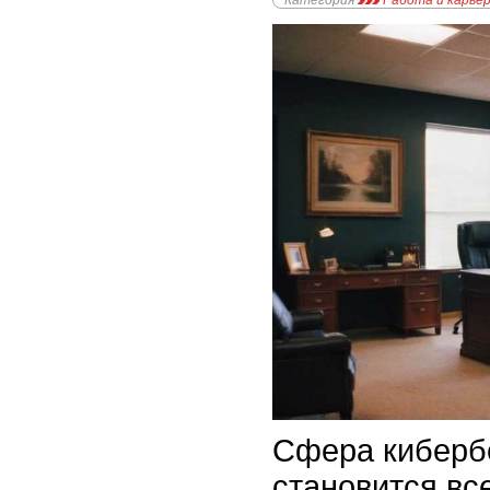
Категория
Работа и карье
Сфера киберб
становится вс