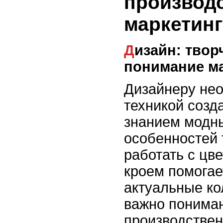
производс
маркетин
Дизайн: творчество и
понимание м
Дизайнеру не
техникой созд
знанием модн
особенностей 
работать с цв
кроем помогае
актуальные ко
важно понима
производствен