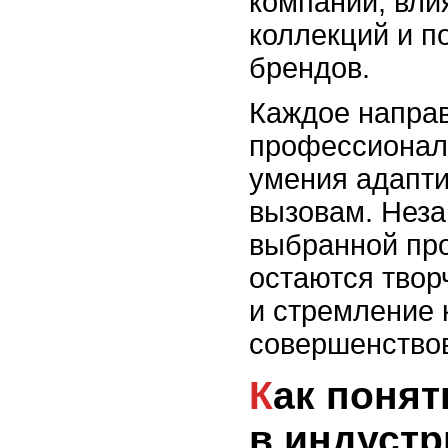
компаний, вли
коллекций и п
брендов.
Каждое направ
профессиональ
умения адапти
вызовам. Неза
выбранной пр
остаются твор
и стремление 
совершенство
Как понять, какая роль
в индустр