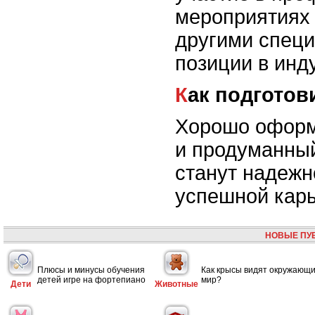
мероприятиях 
другими спец
позиции в инд
Как подгото
Хорошо оформ
и продуманны
станут надежн
успешной кар
НОВЫЕ ПУ
Плюсы и минусы обучения
Как крысы видят окружающ
детей игре на фортепиано
мир?
Дети
Животные