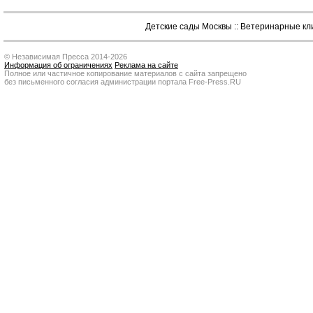
Детские сады Москвы
::
Ветеринарные кл
© Независимая Пресса 2014-2026
Информация об ограничениях
Реклама на сайте
Полное или частичное копирование материалов с сайта запрещено
без письменного согласия администрации портала Free-Press.RU