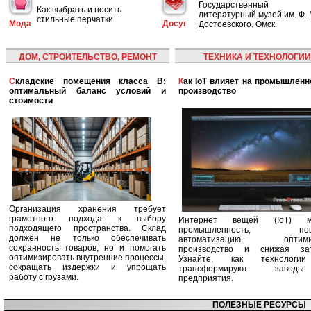
Государственный
Как выбрать и носить
литературный музей им. Ф. 
стильные перчатки
Мода
Досуг
Достоевского. Омск
ДОМ, СТРОИТЕЛЬСТВО, РЕМОНТ
ТЕХНИКА И ТЕХНОЛОГИИ
Складские помещения класса B:
Как IoT влияет на промышленность и
оптимальный баланс условий и
производство
стоимости
Организация хранения требует
грамотного подхода к выбору
Интернет вещей (IoT) м
подходящего пространства. Склад
промышленность, пов
должен не только обеспечивать
автоматизацию, оптими
сохранность товаров, но и помогать
производство и снижая зат
оптимизировать внутренние процессы,
Узнайте, как технологи
сокращать издержки и упрощать
трансформируют заво
работу с грузами.
предприятия.
ПОЛЕЗНЫЕ РЕСУРСЫ