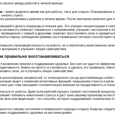
ить баланс между работой и личной жизнью:
ни
– важно выделить время как для работы, так и для отдыха. Планирование 
 снизить стресс.
есь разграничивать рабочее и личное время. После окончания рабочего дня 
забывайте делать перерывы в течение дня. Это улучшит концентрацию и сниз
я активность помогает справиться с напряжением, улучшает настроение и п
, проведенное с семьей и друзьями, помогает восстановить силы и зарядить
изиты к врачу, соблюдение режима сна и правильное питание способствуют
повысить производительность на работе, но и обеспечить качественное личн
 выгорание и улучшает общее самочувствие.
как правильно восстанавливаться
становлении энергии и поддержании здоровья. Без него не удастся эффектив
дуктивности. Важно не просто остановиться, а сделать это правильно, обес
ановить силы, но и улучшить общее самочувствие.
я разнообразие активностей: от полноценного сна до расслабляющих хобби.
ыпание ведет к снижению когнитивных функций, повышению стресса и риску
очего дня тоже оказывают положительное влияние на продуктивность и псих
лючаться от работы. Даже если рабочий процесс требует постоянной концент
поможет избежать накопления стресса и даст шанс вашему организму на восс
ом, йога или медитация – это способы, которые поддерживают психическое и
ности к своему состоянию и правильного подхода к отдыху. Когда вы следит
ивно поддерживать здоровье на высоком уровне.