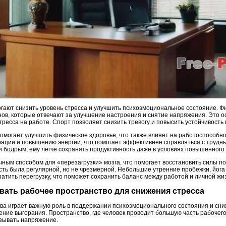
гают снизить уровень стресса и улучшить психоэмоциональное состояние. Ф
ов, которые отвечают за улучшение настроения и снятие напряжения. Это ос
тресса на работе. Спорт позволяет снизить тревогу и повысить устойчивость к
 помогает улучшить физическое здоровье, что также влияет на работоспособ
ации и повышению энергии, что помогает эффективнее справляться с трудны
и бодрым, ему легче сохранять продуктивность даже в условиях повышенного 
чным способом для «перезагрузки» мозга, что помогает восстановить силы п
сть была регулярной, но не чрезмерной. Небольшие утренние пробежки, йога
атить перегрузку, что поможет сохранить баланс между работой и личной жи
овать рабочее пространство для снижения стресса
ва играет важную роль в поддержании психоэмоционального состояния и сни
ение выгорания. Пространство, где человек проводит большую часть рабочег
ызывать напряжение.