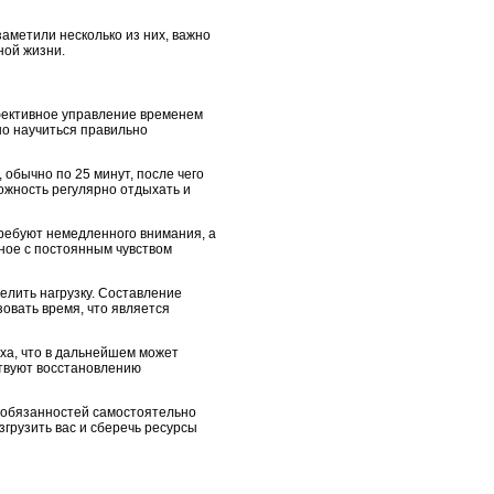
заметили несколько из них, важно
ной жизни.
фективное управление временем
но научиться правильно
 обычно по 25 минут, после чего
можность регулярно отдыхать и
требуют немедленного внимания, а
нное с постоянным чувством
елить нагрузку. Составление
овать время, что является
ха, что в дальнейшем может
твуют восстановлению
х обязанностей самостоятельно
згрузить вас и сберечь ресурсы