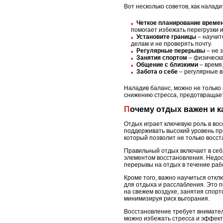
Вот несколько советов, как налад
Четкое планирование време
помогает избежать перегрузки и
Установите границы
– научит
делам и не проверять почту.
Регулярные перерывы
– не 
Занятия спортом
– физическа
Общение с близкими
– время
Забота о себе
– регулярные в
Наладив баланс, можно не только 
снижению стресса, предотвращает
Почему отдых важен и 
Отдых играет ключевую роль в вос
поддерживать высокий уровень про
который позволит не только восст
Правильный отдых включает в себ
элементом восстановления. Недос
перерывы на отдых в течение раб
Кроме того, важно научиться отк
для отдыха и расслабления. Это 
на свежем воздухе, занятия спорт
минимизируя риск выгорания.
Восстановление требует вниматель
можно избежать стресса и эффект