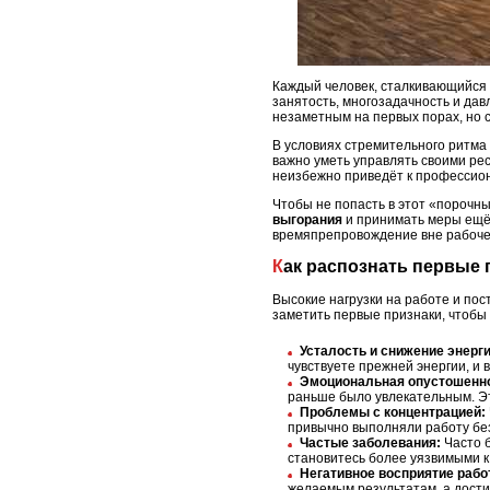
Каждый человек, сталкивающийся с
занятость, многозадачность и дав
незаметным на первых порах, но с
В условиях стремительного ритм
важно уметь управлять своими рес
неизбежно приведёт к профессио
Чтобы не попасть в этот «порочны
выгорания
и принимать меры ещё 
времяпрепровождение вне рабоче
Как распознать первые
Высокие нагрузки на работе и пос
заметить первые признаки, чтобы
Усталость и снижение энерги
чувствуете прежней энергии, и
Эмоциональная опустошенн
раньше было увлекательным. Э
Проблемы с концентрацией:
привычно выполняли работу бе
Частые заболевания:
Часто б
становитесь более уязвимыми к
Негативное восприятие рабо
желаемым результатам, а дости