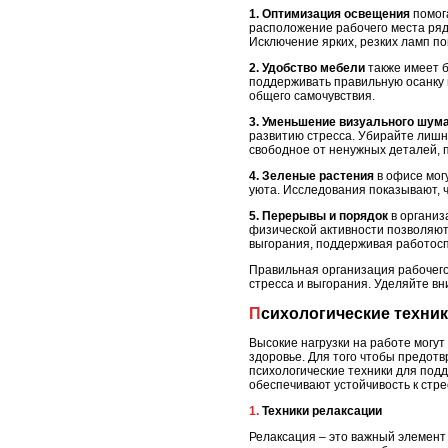
1. Оптимизация освещения
помога
расположение рабочего места рядо
Исключение ярких, резких ламп п
2. Удобство мебели
также имеет б
поддерживать правильную осанку
общего самочувствия.
3. Уменьшение визуального шум
развитию стресса. Убирайте лишн
свободное от ненужных деталей, 
4. Зеленые растения
в офисе мог
уюта. Исследования показывают, 
5. Перерывы и порядок
в организ
физической активности позволяют
выгорания, поддерживая работосп
Правильная организация рабочего
стресса и выгорания. Уделяйте вн
Психологические техн
Высокие нагрузки на работе могут
здоровье. Для того чтобы предот
психологические техники для под
обеспечивают устойчивость к стр
1. Техники релаксации
Релаксация – это важный элемент