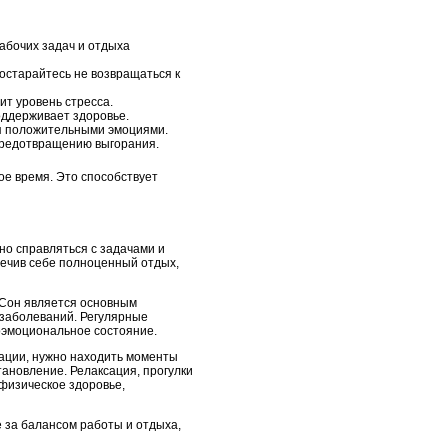
рабочих задач и отдыха
постарайтесь не возвращаться к
ит уровень стресса.
оддерживает здоровье.
ся положительными эмоциями.
 предотвращению выгорания.
ое время. Это способствует
но справляться с задачами и
печив себе полноценный отдых,
 Сон является основным
 заболеваний. Регулярные
оэмоциональное состояние.
рации, нужно находить моменты
тановление. Релаксация, прогулки
 физическое здоровье,
е за балансом работы и отдыха,