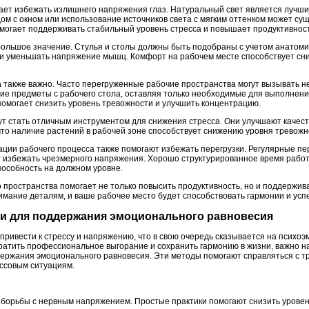
ет избежать излишнего напряжения глаз. Натуральный свет является лучши
м с окном или использование источников света с мягким оттенком может сущ
омогает поддерживать стабильный уровень стресса и повышает продуктивност
ольшое значение. Стулья и столы должны быть подобраны с учетом анатоми
 и уменьшать напряжение мышц. Комфорт на рабочем месте способствует с
а
также важно. Часто перегруженные рабочие пространства могут вызывать н
ие предметы с рабочего стола, оставляя только необходимые для выполнени
помогает снизить уровень тревожности и улучшить концентрацию.
ут стать отличным инструментом для снижения стресса. Они улучшают качес
что наличие растений в рабочей зоне способствует снижению уровня тревож
ации рабочего процесса также помогают избежать перегрузки. Регулярные пе
 избежать чрезмерного напряжения. Хорошо структурированное время рабо
особность на должном уровне.
 пространства помогает не только повысить продуктивность, но и поддержив
имание деталям, и ваше рабочее место будет способствовать гармонии и успе
ики для поддержания эмоционального равновесия
 привести к стрессу и напряжению, что в свою очередь сказывается на психо
вратить профессиональное выгорание и сохранить гармонию в жизни, важно н
держания эмоционального равновесия. Эти методы помогают справляться с т
ессовым ситуациям.
 борьбы с нервным напряжением. Простые практики помогают снизить уровен