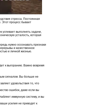
едствия стресса. Постоянная
е
. Этот процесс бывает
век успевает выполнять задачи,
роническую усталость, которая
чередь нужно осознавать признаки
 перерывы и качественное
стью и личной жизнью.
едет к выгоранию. Важно вовремя
вым сигналом. Вы больше не
тавляет удовольствия то, что
чество ошибок, даже если вы
слабляет иммунную систему, и вы
ваши усилия не приводят к