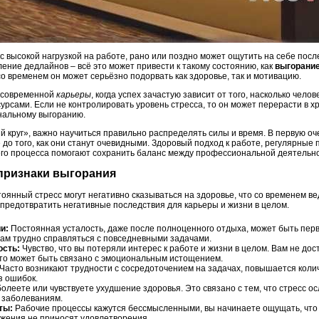
 высокой нагрузкой на работе, рано или поздно может ощутить на себе посл
ление дедлайнов – всё это может привести к такому состоянию, как
выгорани
о временем он может серьёзно подорвать как здоровье, так и мотивацию.
а современной
карьеры
, когда успех зачастую зависит от того, насколько чело
урсами. Если не контролировать уровень стресса, то он может перерасти в х
нальному выгоранию.
й круг», важно научиться правильно распределять силы и время. В первую о
до того, как они станут очевидными. Здоровый подход к работе, регулярные
го процесса помогают сохранить баланс между профессиональной деятельно
 признаки выгорания
тоянный стресс могут негативно сказываться на здоровье, что со временем в
 предотвратить негативные последствия для карьеры и жизни в целом.
и:
Постоянная усталость, даже после полноценного отдыха, может быть пер
 вам трудно справляться с повседневными задачами.
ость:
Чувство, что вы потеряли интерес к работе и жизни в целом. Вам не дос
то может быть связано с эмоциональным истощением.
Часто возникают трудности с сосредоточением на задачах, повышается коли
з ошибок.
олеете или чувствуете ухудшение здоровья. Это связано с тем, что стресс о
 заболеваниям.
ты:
Рабочие процессы кажутся бессмысленными, вы начинаете ощущать, что 
жения не приносят удовлетворения.