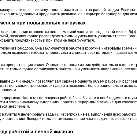
разу, но эти признаки могут помочь заметить его на ранней стадии. Если вы 
сохранить здоровье и продолжать развиваться в карьере без ущерба для лич
еменем при повышенных нагрузках
ресс и выгорание становятся неотъемлемой частью повседневной жизни. Эф
лемой, позволяя лучше распределять силы и уменьшать уровень стресса. Важ
хранить продуктивность и при этом не перегружаться.
техники Помодоро. Она заключается в работе в короткие интервалы времени,
подход позволяет избежать перегрузки и снижает риск выгорания, давая воз
ся приоритизация задач. Определите, какие из них действительно важны и 
ет не только лучше организовать работу, но и уменьшить напряжение, связа
вание дня и недели позволяет вам заранее оценить объем работы и распред
ежать ненужных стрессовых ситуаций и позволяет более рационально использ
горанием.
х перерывах. Часто мы поглощены работой и забываем о необходимости отды
ти и эмоциональному выгоранию. Короткие перерывы в течение дня способс
ться энергичным.
о научиться делегировать задачи. Перегрузка из-за выполнения всех рабочи
у и выгоранию. Доверяйте коллегам выполнение части задач, что позволит ра
ежду работой и личной жизнью