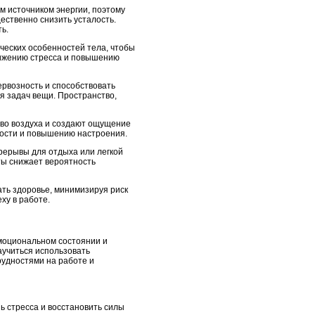
м источником энергии, поэтому
ественно снизить усталость.
ь.
ческих особенностей тела, чтобы
нижению стресса и повышению
ервозность и способствовать
я задач вещи. Пространство,
тво воздуха и создают ощущение
ности и повышению настроения.
рерывы для отдыха или легкой
ты снижает вероятность
ать здоровье, минимизируя риск
ху в работе.
эмоциональном состоянии и
аучиться использовать
рудностями на работе и
ь стресса и восстановить силы