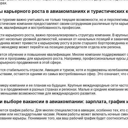
ерах.
вы карьерного роста в авиакомпаниях и туристических
и туризме важно учитывать не только текущие возможности, но и перспектив
истические компании предоставляют своим сотрудникам различные пути карье
аж, квалификация и востребованность профессии.
сти карьерного роста, важно проанализировать структуру компании. В крупны
вует несколько уровней должностей, начиная от начальных позиций и заканч
дника может привести к карьерному росту в роли старшего бортпроводника и
 менеджер может перейти на позицию руководителя отдела или региона.
тся обучение и повышение квалификации. Многие компании поддерживают с
нги и программы для карьерного роста. Например, профессиональные курсы д
арьерного продвижения в этой сфере.
ся стабильность отрасли. Авиация и туризм, хотя и подвержены колебаниям
ствами, остаются одними из самых востребованных сфер. Это означает, что
змеру компании и ее планам на будущее. Крупные международные сети част
та и продвижения в разных странах и регионах. Малые и средние компании м
 с меньшими возможностями для международного развития.
ри выборе вакансии в авиакомпании: зарплата, график
тся график работы. Для многих специалистов в авиации, особенно тех, кто 
бкими или нестандартными часами. Режим работы может включать ночные сме
овании карьеры. Понимание того, как ваш рабочий график будет соотноситьс