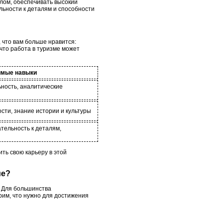
алом, обеспечивать высокий
льности к деталям и способности
 что вам больше нравится:
что работа в туризме может
имые навыки
ьность, аналитические
сти, знание истории и культуры
тельность к деталям,
ть свою карьеру в этой
ме?
. Для большинства
им, что нужно для достижения