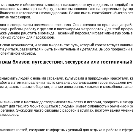
ать с людьми и обеспечивать комфорт пассажиров в пути, идеально подойдёт
опасность и комфорт на борту, а также выполняют важные сервисные функци
йчивости и готовности к командировкам. Важно иметь способность быстро ре
иятие пассажиров.
ают и специалисты наземного персонала. Они отвечают за организацию рабо
вку к рейсам, работу с грузами и пассажирами в аэропортах. Для этой профе
также умение работать в команде. Наземный персонал играет ключевую роль
ртных условий для пассажиров.
 свои особенности, и важно выбрать тот путь, который соответствует вашим 
сти учиться, развиваться и быть внимательным к деталям. Выбор профессии в
рспективной карьеры.
зм вам близок: путешествия, экскурсии или гостиничны
 знакомить людей с новыми странами, культурами и природными красотами, к
абота в этом направлении часто связана с организацией туров, продажей пу
ласти, важны навыки общения, знание иностранных языков и способность ана
ми знаниями о местных достопримечательностях и истории, профессия экскурс
дит для тех, кто любит общаться с людьми, имеет склонность к обучению и 
 региона. Экскурсии часто связаны с работой в группах, поэтому важна умен
атмосферу.
уживания гостей, создание комфортных условий для отдыха и работа в сфере