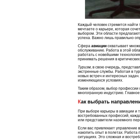
Каждый человек стремится найти 
мечтаете о карьере, которая соче
выбором. Эти области предлагают 
успеха. Важно лишь правильно оп
Сфера
авиации
охватывает множе
обслуживанию. Работа в этой обл
работать с новейшими технология
принимать решения в критических 
Туризм
, в свою очередь, предста
экстренные службы. Работая в ту
новых встреч и интересных задач. 
изменяющихся условиях.
Таким образом, выбор профессии 
многогранную индустрию. Главное –
Как выбрать направлен
При выборе карьеры в авиации и т
востребованных профессий, кажда
или представители наземного пер
Если вас привлекает управление 
накопить опыт в полетах. Работа
ситуациях. Это сложная и востре