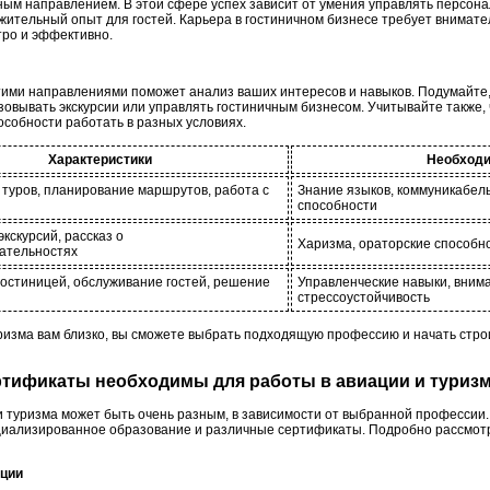
ьным направлением. В этой сфере успех зависит от умения управлять персон
жительный опыт для гостей. Карьера в гостиничном бизнесе требует внимате
ро и эффективно.
ими направлениями поможет анализ ваших интересов и навыков. Подумайте,
овывать экскурсии или управлять гостиничным бизнесом. Учитывайте также, 
пособности работать в разных условиях.
Характеристики
Необход
туров, планирование маршрутов, работа с
Знание языков, коммуникабел
способности
кскурсий, рассказ о
Харизма, ораторские способно
ательностях
остиницей, обслуживание гостей, решение
Управленческие навыки, внима
стрессоустойчивость
ризма вам близко, вы сможете выбрать подходящую профессию и начать строи
ертификаты необходимы для работы в авиации и туриз
и туризма может быть очень разным, в зависимости от выбранной профессии
циализированное образование и различные сертификаты. Подробно рассмотр
ации