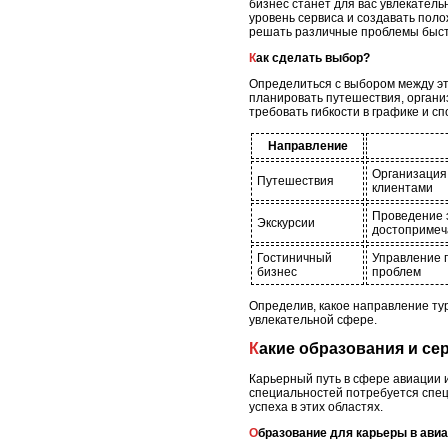
бизнес станет для вас увлекател
уровень сервиса и создавать поло
решать различные проблемы быст
Как сделать выбор?
Определиться с выбором между эт
планировать путешествия, организ
требовать гибкости в графике и с
Направление
Организация 
Путешествия
клиентами
Проведение э
Экскурсии
достопримеч
Гостиничный
Управление г
бизнес
проблем
Определив, какое направление ту
увлекательной сфере.
Какие образования и с
Карьерный путь в сфере авиации 
специальностей потребуется спе
успеха в этих областях.
Образование для карьеры в ави