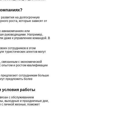
 компаниях?
ы развития на долгосрочную
рного роста, которые зависят от
х авиакомпаниях или
ивая руководящими. Например,
ли даже к управлению командой. В
воих сотрудников в этом
ля туристических агентов могут
, связанным с экономической
 с опытом и ростом квалификации
о предлагают сотрудникам больше
огут предложить более
 и условия работы
связан с обслуживанием
ны, выходные и праздничные дни,
я с личной жизнью, поможет