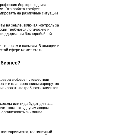
 профессия бортпроводника.
и. Эта работа требует
агировать на различные ситуации
ты на земле, включая контроль за
ссии требуются логические и
 в поддержании бесперебойной
интересам и навыкам. В авиации и
 этой сфере может стать
й бизнес?
арьера в сфере путешествий
тевок и планированием маршрутов.
лизировать потребности клиентов.
овода или гида будет для вас
хочет помогать другим людям
ие организовать внимание
 гостеприимства, гостиничный