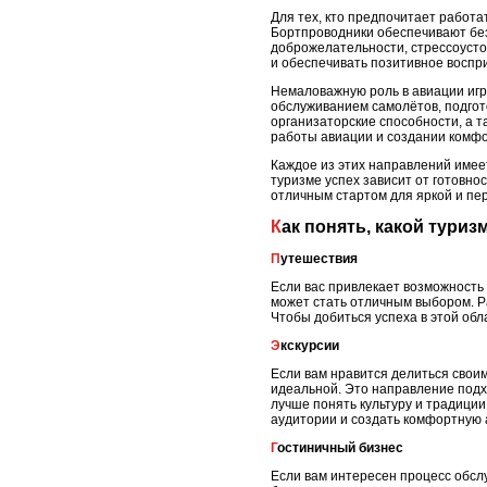
Для тех, кто предпочитает работ
Бортпроводники обеспечивают без
доброжелательности, стрессоусто
и обеспечивать позитивное воспр
Немаловажную роль в авиации игр
обслуживанием самолётов, подгото
организаторские способности, а 
работы авиации и создании комфо
Каждое из этих направлений имеет
туризме успех зависит от готовно
отличным стартом для яркой и пе
Как понять, какой тури
Путешествия
Если вас привлекает возможность
может стать отличным выбором. Р
Чтобы добиться успеха в этой об
Экскурсии
Если вам нравится делиться свои
идеальной. Это направление подхо
лучше понять культуру и традиции
аудитории и создать комфортную 
Гостиничный бизнес
Если вам интересен процесс обсл