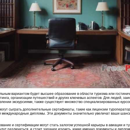
льным вариантом будет высшее образование в области туризма или гостини
тинга, организации путешествий и других ключевых аспектов. Для людей, за
авлении экскурсиями, также существует множество специализированных курсо
могут сыграть дополнительные сертификаты, такие как лицензии туроператор
и международные дипломы. Эти документы значительно увеличат ваши шанс
вание и сертификации могут стать залогом успешной карьеры в авиации и ту
удут различаться, и стоит заранее изучить, какие именно документы и дипл