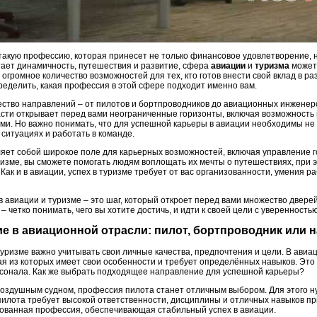
такую профессию, которая принесет не только финансовое удовлетворение, н
тает динамичность, путешествия и развитие, сфера
авиации
и
туризма
может
огромное количество возможностей для тех, кто готов внести свой вклад в ра
ределить, какая профессия в этой сфере подходит именно вам.
ство направлений – от пилотов и бортпроводников до авиационных инженеро
асти открывает перед вами неограниченные горизонты, включая возможность 
ми. Но важно понимать, что для успешной карьеры в авиации необходимы не 
ситуациях и работать в команде.
вляет собой широкое поле для карьерных возможностей, включая управление 
ризме, вы сможете помогать людям воплощать их мечты о путешествиях, при 
Как и в авиации, успех в туризме требует от вас организованности, умения р
в авиации и туризме – это шаг, который откроет перед вами множество двере
 четко понимать, чего вы хотите достичь, и идти к своей цели с уверенность
ие в авиационной отрасли: пилот, бортпроводник или
уризме важно учитывать свои личные качества, предпочтения и цели. В авиа
я из которых имеет свои особенности и требует определённых навыков. Это 
сонала. Как же выбрать подходящее направление для успешной карьеры?
воздушным судном, профессия пилота станет отличным выбором. Для этого н
 пилота требует высокой ответственности, дисциплины и отличных навыков п
бованная профессия, обеспечивающая стабильный успех в авиации.