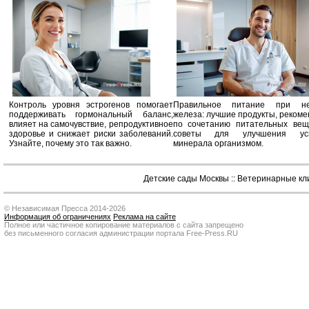
Контроль уровня эстрогенов помогает
Правильное питание при не
поддерживать гормональный баланс,
железа: лучшие продукты, реком
влияет на самочувствие, репродуктивное
по сочетанию питательных вещ
здоровье и снижает риски заболеваний.
советы для улучшения усв
Узнайте, почему это так важно.
минерала организмом.
Детские сады Москвы
::
Ветеринарные кл
© Независимая Пресса 2014-2026
Информация об ограничениях
Реклама на сайте
Полное или частичное копирование материалов с сайта запрещено
без письменного согласия администрации портала Free-Press.RU