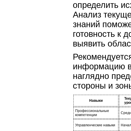
определить ис
Анализ текуще
знаний поможе
готовность к 
выявить облас
Рекомендуется
информацию в
наглядно пред
стороны и зон
Тек
Навыки
уро
Профессиональные
Сред
компетенции
Управленческие навыки
Нача