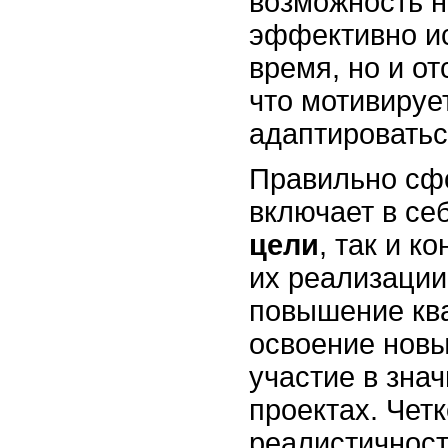
возможность н
эффективно ис
время, но и от
что мотивируе
адаптироватьс
Правильно сф
включает в се
цели
, так и к
их реализации
повышение кв
освоение новы
участие в зна
проектах. Четк
реалистичност