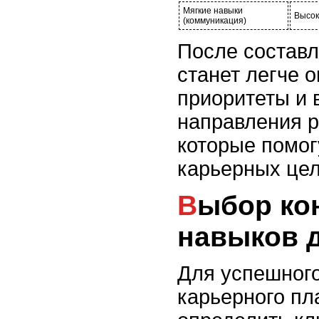
Мягкие навыки
Высок
(коммуникация)
После состав
станет легче 
приоритеты и
направления ра
которые помог
карьерных цел
Выбор конкретных
навыков 
Для успешного
карьерного пл