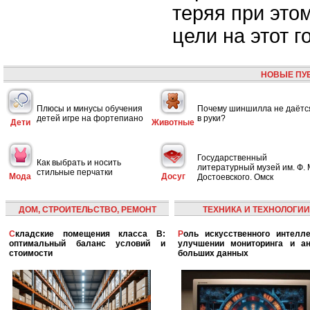
теряя при это
цели на этот г
НОВЫЕ ПУ
Плюсы и минусы обучения
Почему шиншилла не даётс
детей игре на фортепиано
в руки?
Дети
Животные
Государственный
Как выбрать и носить
литературный музей им. Ф. 
стильные перчатки
Мода
Досуг
Достоевского. Омск
ДОМ, СТРОИТЕЛЬСТВО, РЕМОНТ
ТЕХНИКА И ТЕХНОЛОГИИ
Складские помещения класса B:
Роль искусственного интеллекта в
оптимальный баланс условий и
улучшении мониторинга и ан
стоимости
больших данных