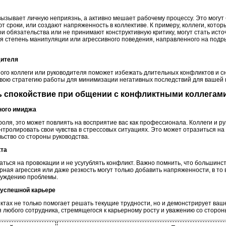
вызывает личную неприязнь, а активно мешает рабочему процессу. Это могут
т сроки, или создают напряженность в коллективе. К примеру, коллеги, кот
и обязательства или не принимают конструктивную критику, могут стать ист
я степень манипуляции или агрессивного поведения, направленного на подры
дителя
го коллеги или руководителя поможет избежать длительных конфликтов и сн
вою стратегию работы для минимизации негативных последствий для вашей 
ть спокойствие при общении с конфликтными коллегам
ного имиджа
роля, это может повлиять на восприятие вас как профессионала. Коллеги и 
контролировать свои чувства в стрессовых ситуациях. Это может отразиться н
ьство со стороны руководства.
кта
аться на провокации и не усугублять конфликт. Важно помнить, что большин
ная агрессия или даже резкость могут только добавить напряженности, в то
суждению проблемы.
к успешной карьере
ктах не только помогает решать текущие трудности, но и демонстрирует ваш
я любого сотрудника, стремящегося к карьерному росту и уважению со стороны