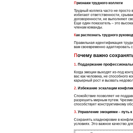
Признаки трудного коллеги
Трудный коллега часто не просто 
избегают ответственности, срываю
договоренности, не выполняют сво
Еще один показатель – это высока
членам команды.
Как распознать трудного руково
Правильная идентификация трудно
вам своевременно адаптировать с
Почему важно сохраня
1. Поддержание профессиональ
Когда эмоции выходят из-под конт
вас как человека, не способного 
карьерный рост и вызвать недовол
2. Избежание эскалации конфли
Спокойствие позволяет не поддав
разрешить мирным путем. Чрезмер
способствует конструктивному об
3. Управление эмоциями – путь 
Сохранять хладнокровие в конфли
условиях. Это важное качество дл