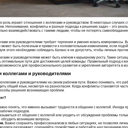
ую роль играют отношения с коллегами и руководством. В некоторых случаях
м. Непонимание, конфликты и разные подходы к решению задач – это реальн
льно взаимодействовать с такими людьми, чтобы не потерять самообладание 
гами или руководителями требует терпения и умения искать компромиссы. В
 Он может быть полезным и привести к положительным изменениям, если подо
для этого необходимо соблюдать баланс и не допустить, чтобы личные проти
гами и руководителями может быть ключом к карьерному росту. Такие ситуац
ь оптимальные пути для достижения целей команды. Правильный подход к к
возможности для профессионального развития и укрепления авторитета в ко
ми коллегами и руководителями
оллегами и руководителями на своем рабочем пути. Важно понимать, что раб
одить общий язык, несмотря на разногласия. Когда конфликты становятся час
способы решения возникающих проблем.
лег?
жно понять, что именно вызывает трудности в общении с коллегой. Иногда п
рабочих подходов.
азываться от общения с коллегой или уходить от обсуждения проблемы тольк
 обсудить возникшие вопросы.
ом.
Важно сохранять профессионализм в любых ситуациях, не позволяя личн
коллега раздражает, сохраняйте спокойствие и работайте над решением пр