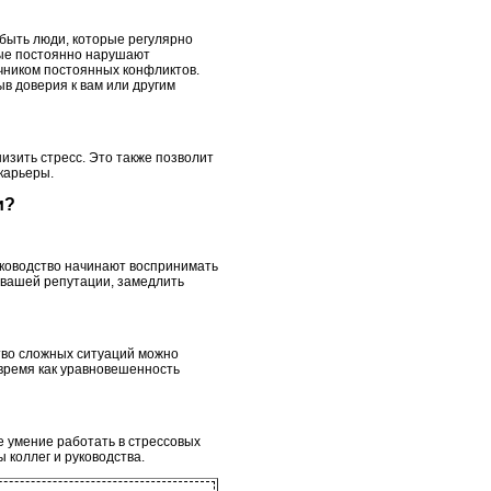
 быть люди, которые регулярно
орые постоянно нарушают
очником постоянных конфликтов.
в доверия к вам или другим
изить стресс. Это также позволит
карьеры.
и?
руководство начинают воспринимать
а вашей репутации, замедлить
ство сложных ситуаций можно
 время как уравновешенность
е умение работать в стрессовых
 коллег и руководства.