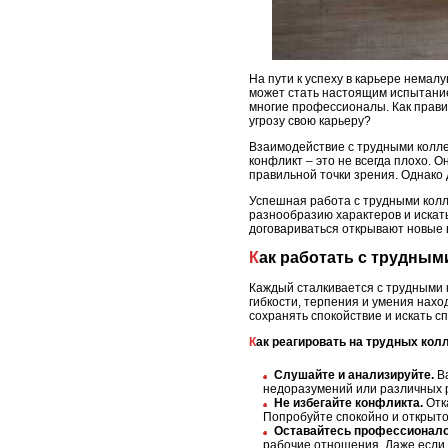
На пути к успеху в карьере немал
может стать настоящим испытание
многие профессионалы. Как прави
угрозу свою карьеру?
Взаимодействие с трудными колле
конфликт – это не всегда плохо.
правильной точки зрения. Однако 
Успешная работа с трудными колле
разнообразию характеров и искат
договариваться открывают новые 
Как работать с трудны
Каждый сталкивается с трудными к
гибкости, терпения и умения нах
сохранять спокойствие и искать 
Как реагировать на трудных кол
Слушайте и анализируйте.
Ва
недоразумений или различных 
Не избегайте конфликта.
Отк
Попробуйте спокойно и открыто
Оставайтесь профессионал
рабочие отношения. Даже если 