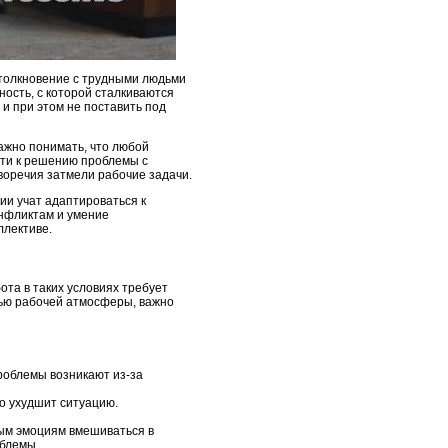
 столкновение с трудными людьми
ость, с которой сталкиваются
и при этом не поставить под
ажно понимать, что любой
йти к решению проблемы с
воречия затмели рабочие задачи.
ии учат адаптироваться к
онфликтам и умение
ллективе.
ота в таких условиях требует
тью рабочей атмосферы, важно
роблемы возникают из-за
о ухудшит ситуацию.
ым эмоциям вмешиваться в
облемы.