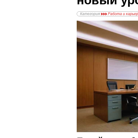
новый ур
Категория
Работа и карье