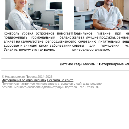
Контроль уровня эстрогенов помогает
Правильное питание при не
поддерживать гормональный баланс,
железа: лучшие продукты, реком
влияет на самочувствие, репродуктивное
по сочетанию питательных вещ
здоровье и снижает риски заболеваний.
советы для улучшения усв
Узнайте, почему это так важно.
минерала организмом.
Детские сады Москвы
::
Ветеринарные кл
© Независимая Пресса 2014-2026
Информация об ограничениях
Реклама на сайте
Полное или частичное копирование материалов с сайта запрещено
без письменного согласия администрации портала Free-Press.RU