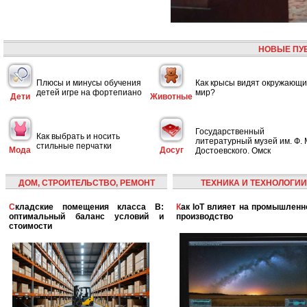
НОВЫЕ ПУ
Плюсы и минусы обучения
Как крысы видят окружающ
детей игре на фортепиано
мир?
Дети
Животные
Государственный
Как выбрать и носить
литературный музей им. Ф. 
стильные перчатки
Мода
Досуг
Достоевского. Омск
ДОМ, СТРОИТЕЛЬСТВО, РЕМОНТ
ТЕХНИКА И ТЕХНОЛОГИИ
Складские помещения класса B:
Как IoT влияет на промышленность и
оптимальный баланс условий и
производство
стоимости