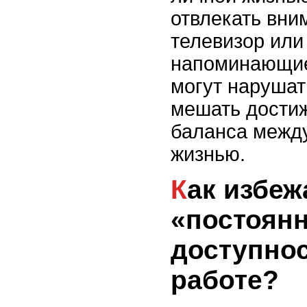
отвлекать вни
телевизор или
напоминающие 
могут нарушат
мешать дости
баланса между
жизнью.
Как избежать
«постоян
доступнос
работе?