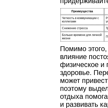
придерживайте
Преимущества
Четкость в коммуникации с
Р
коллегами
у
Снижение стресса
Т
Больше времени для личной
П
жизни
Помимо этого,
влияние посто
физическое и 
здоровье. Пер
может привест
поэтому выде
отдыха помога
и развивать к