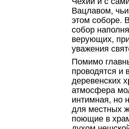
Чехии и с сам
Вацлавом, чьи
этом соборе. В
собор наполн
верующих, пр
уважения свят
Помимо главн
проводятся и 
деревенских х
атмосфера мо
интимная, но 
для местных ж
поющие в хра
духом чешской