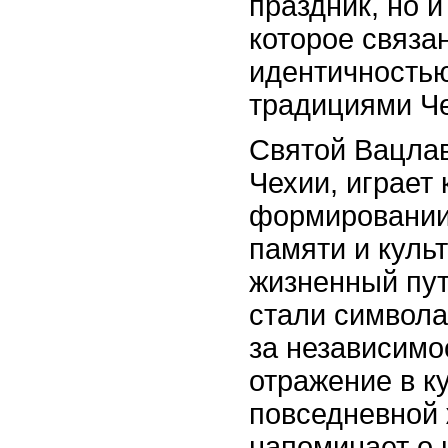
праздник, но 
которое связа
идентичностью
традициями Че
Святой Вацлав
Чехии, играет
формировании
памяти и культ
жизненный пут
стали символ
за независимо
отражение в к
повседневной 
напоминает о 