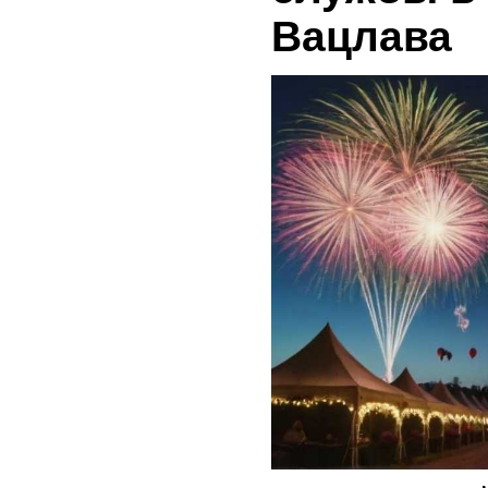
Вацлава