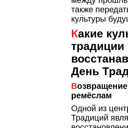
также переда
культуры буд
Какие культурные
традиции
восстана
День Тра
Возвращение к старинным
ремёслам
Одной из цент
Традиций явля
восстановлен