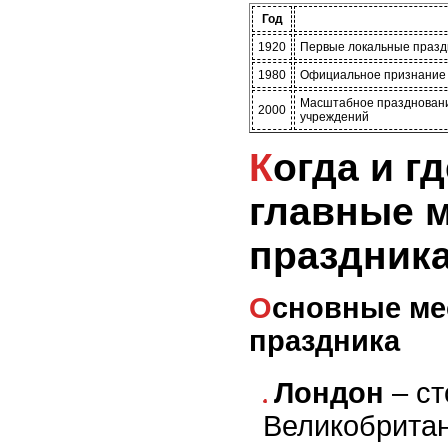
Год
1920
Первые локальные празд
1980
Официальное признание
Масштабное праздновани
2000
учреждений
Когда и где проходят
главные 
праздник
Основные места проведения
праздника
Лондон
– ст
Великобритан