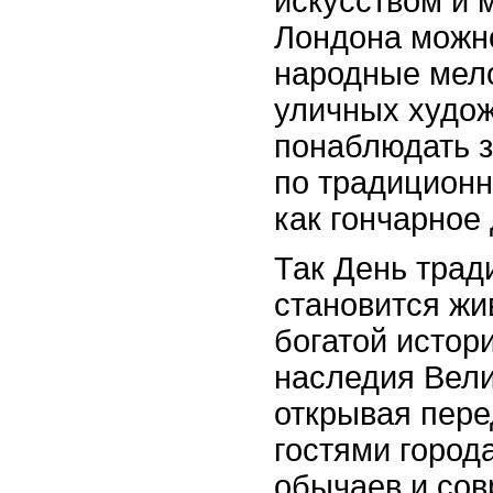
искусством и 
Лондона можн
народные мело
уличных худож
понаблюдать з
по традицион
как гончарное 
Так День трад
становится ж
богатой истори
наследия Вели
открывая пере
гостями город
обычаев и со