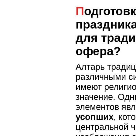
Подготовка алтаря для
праздника
для трад
офера?
Алтарь тради
различными с
имеют религио
значение. Одн
элементов яв
усопших
, кот
центральной ч