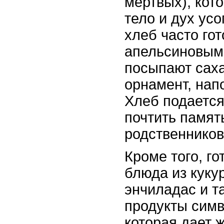
мертвых), кот
тело и дух ус
хлеб часто гот
апельсиновым
посыпают саха
орнамент, нап
Хлеб подается
почтить памят
родственников
Кроме того, г
блюда из кукур
энчиладас и т
продукты сим
которая дает ж