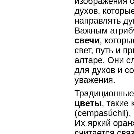
изображения с
духов, которы
направлять ду
Важным атриб
свечи
, котор
свет, путь и п
алтаре. Они с
для духов и с
уважения.
Традиционные
цветы
, такие
(cempasúchil),
Их яркий оран
считается св