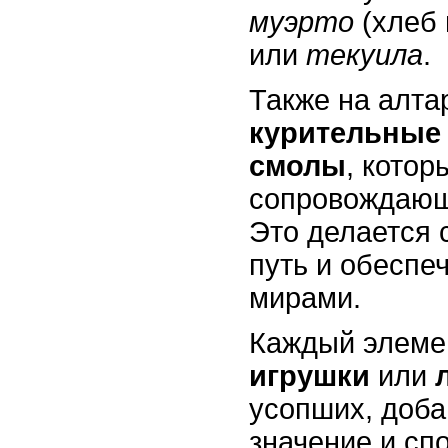
муэрто
(хлеб 
или
текуила
.
Также на алт
курительные
смолы
, котор
сопровождающи
Это делается 
путь и обеспе
мирами.
Каждый элеме
игрушки
или
усопших, доба
значение и сп