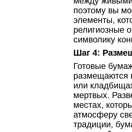
между живыми
поэтому вы мо
элементы, кот
религиозные 
символику кон
Шаг 4: Разме
Готовые бума
размещаются в
или кладбищах
мертвых. Разв
местах, котор
атмосферу све
традиции, бу