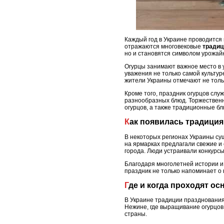
Каждый год в Украине проводится
отражаются многовековые
традиц
но и становятся символом урожайн
Огурцы занимают важное место в у
уважения не только самой культур
жители Украины отмечают не толь
Кроме того, праздник огурцов слу
разнообразных блюд. Торжественн
огурцов, а также традиционные бл
Как появилась традици
В некоторых регионах Украины су
на ярмарках предлагали свежие и
города. Люди устраивали конкурсы
Благодаря многолетней истории и 
праздник не только напоминает о 
Где и когда проходят 
В Украине традиции празднования
Нежине, где выращивание огурцов
страны.