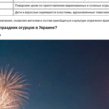
Поварские уроки по приготовлению маринованных и соленых огурц
Дети и взрослые наряжаются в костюмы, вдохновленные тематико
лечения, позволяя жителям и гостям приобщиться к культуре огуречного кра
 праздник огурцов в Украине?
ы