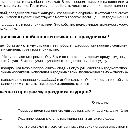
конце лета, когда собирают урожай. В этот период в парках и на площадях 
укты на их основе. Гости могут попробовать местные угощения, приготовлен
вий, праздник включает конкурсы, связанные с огурцами, выставки сельскох
в. Жители и туристы участвуют в мастер-классах, посвященных традиционны
а радостью и гостеприимством. Это событие подчеркивает значимость урож
колениям.
торические особенности связаны с праздником?
жает богатую
культуру
страны и её глубокие
традиции
, связанные с сельски
не и символизирует гостеприимство.
 Украине с давних времён. Они были не только популярным продуктом, но и 
рожай сулит благополучие, а участие в празднике приносит удачу.
 ярмарки, где можно попробовать блюда из
огурцов
. Мастера народного твор
альные коллективы исполняют народные песни, подчеркивая самобытность у
, напоминая о ценности
традиций
и любви к земле. Он привлекает гостей из 
ледию и почувствовать атмосферу искреннего веселья.
ючены в программу праздника огурцов?
Описание
Фермеры представляют свежий урожай, а кулинары удивляют блюд
ц
Участники соревнуются в выращивании гигантских плодов.
Гости участвуют в играх, связанных с историей огурцов в местной к