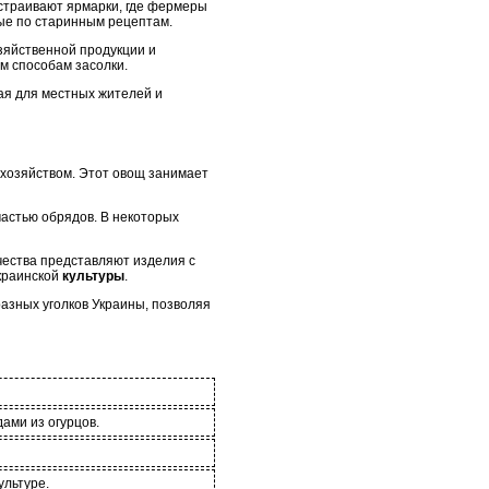
устраивают ярмарки, где фермеры
ные по старинным рецептам.
озяйственной продукции и
м способам засолки.
ая для местных жителей и
м хозяйством. Этот овощ занимает
частью обрядов. В некоторых
чества представляют изделия с
краинской
культуры
.
разных уголков Украины, позволяя
ами из огурцов.
ультуре.