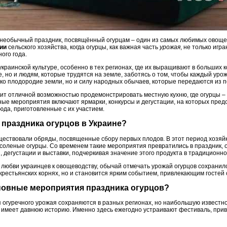
 необычный праздник, посвящённый огурцам – один из самых любимых овощей
ии
сельского хозяйства, когда огурцы, как важная часть
урожая
, не только игр
ого года.
краинской культуре, особенно в тех регионах, где их выращивают в больших к
е, но и людям, которые трудятся на земле, заботясь о том, чтобы каждый уро
ко плодородие земли, но и силу народных обычаев, которые передаются из п
жит отличной возможностью продемонстрировать местную кухню, где огурцы – 
ые мероприятия включают ярмарки, конкурсы и дегустации, на которых пре
юда, приготовленные с их участием.
я праздника огурцов в Украине?
ществовали обряды, посвященные сбору первых плодов. В этот период хозяйк
 соленые огурцы. Со временем такие мероприятия превратились в праздник,
, дегустации и выставки, подчеркивая значение этого продукта в традиционн
любви украинцев к овощеводству, обычай отмечать урожай огурцов сохранилс
крестьянских корнях, но и становится ярким событием, привлекающим гостей 
основные мероприятия праздника огурцов?
 огуречного урожая сохраняются в разных регионах, но наибольшую известно
 имеет давнюю историю. Именно здесь ежегодно устраивают фестиваль, привл