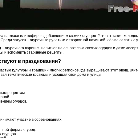
 на квасе или кефире с добавлением свежих огурцов. Готовят также холодны
 Среди закусок – огуречные рулетики с творожной начинкой, лёгкие салаты с 
– огуречного варенья, напитков на основе сока свежих огурцов и даже десер
ды и вспомнить старинные рецепты.
аствуют в праздновании?
частью культуры и традиций многих регионов, где выращивают этот овощ. Жите
вая тематические костюмы и украшая свои дома и улицы.
ным рецептам.
таной.
лением огурцов.
инимают участие в соревнованиях:
чной формы огурец.
 огурцов.