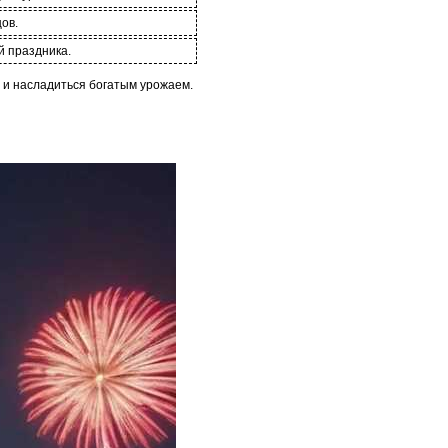
ов.
й праздника.
я и насладиться богатым урожаем.