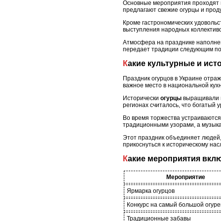
Основные мероприятия проходят в 
предлагают свежие огурцы и прод
Кроме гастрономических удовольст
выступления народных коллективо
Атмосфера на празднике наполнен
передает традиции следующим по
Какие культурные и ис
Праздник огурцов в Украине отра
важное место в национальной кух
Исторически
огурцы
выращивали в
регионах считалось, что богатый у
Во время торжества устраиваются
традиционными узорами, а музык
Этот праздник объединяет людей
прикоснуться к историческому нас
Какие мероприятия вкл
Мероприятие
Ярмарка огурцов
Конкурс на самый большой огуре
Традиционные забавы