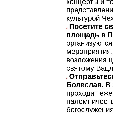
концерты и т
представлени
культурой Че
Посетите с
площадь в П
организуются
мероприятия,
возложения ц
святому Вацл
Отправьтес
Болеслав.
В 
проходит еже
паломничест
богослужения