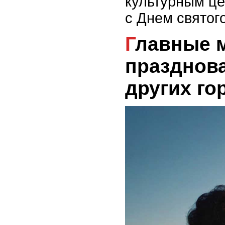
культурным ц
с Днем святог
Главные места
празднова
других го