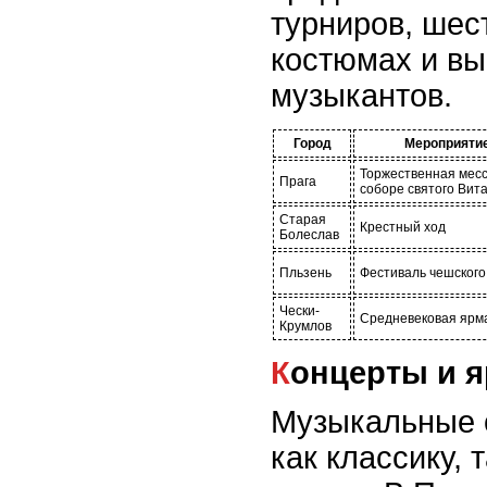
турниров, шес
костюмах и в
музыкантов.
Город
Мероприяти
Торжественная месс
Прага
соборе святого Вит
Старая
Крестный ход
Болеслав
Пльзень
Фестиваль чешского
Чески-
Средневековая ярм
Крумлов
Концерты и 
Музыкальные 
как классику,