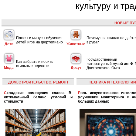
культуру и тра
НОВЫЕ ПУ
Плюсы и минусы обучения
Почему шиншилла не даётс
детей игре на фортепиано
в руки?
Дети
Животные
Государственный
Как выбрать и носить
литературный музей им. Ф. 
стильные перчатки
Мода
Досуг
Достоевского. Омск
ДОМ, СТРОИТЕЛЬСТВО, РЕМОНТ
ТЕХНИКА И ТЕХНОЛОГИИ
Складские помещения класса B:
Роль искусственного интеллекта в
оптимальный баланс условий и
улучшении мониторинга и ан
стоимости
больших данных