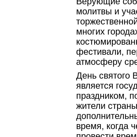
Верующие соб
молитвы и уча
торжественной
многих города
костюмирован
фестивали, п
атмосферу сре
День святого
является госу
праздником, п
жители стран
дополнительн
время, когда ч
провести врем