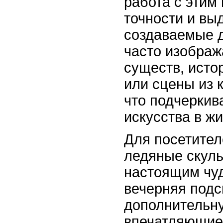
работа с этим
точности и вы
создаваемые 
часто изобра
существ, исто
или сцены из 
что подчеркив
искусства в ж
Для посетите
ледяные скуль
настоящим чуд
вечерняя подс
дополнительн
впечатляющие