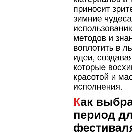
приносит зри
зимние чудеса
использовани
методов и зна
воплотить в л
идеи, создава
которые восх
красотой и ма
исполнения.
Как выбрать лучший
период д
фестивал