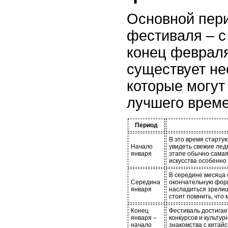
Основной пер
фестиваля – с
конец феврал
существует не
которые могут
лучшего врем
Период
В это время старту
Начало
увидеть свежие лед
января
этапе обычно самая
искусства особенн
В середине месяца 
Середина
окончательную форм
января
насладиться зрели
стоит помнить, что
Конец
Фестиваль достигае
января –
конкурсов и культу
начало
знакомства с китай