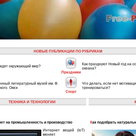
НОВЫЕ ПУБЛИКАЦИИ ПО РУБРИКАМ
Как празднуют Новый год на о
видят окружающий мир?
океана?
Праздники
енный литературный музей им. Ф.
Что делать, если нет мотивац
кого. Омск
тренироваться?
Спорт
ТЕХНИКА И ТЕХНОЛОГИИ
лияет на промышленность и производство
Как подобрать натураль
Интернет вещей (IoT)
меняет