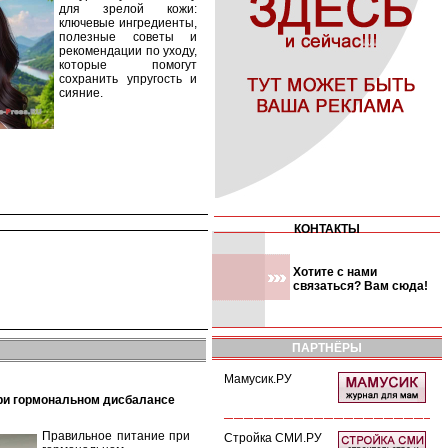
для зрелой кожи:
ключевые ингредиенты,
полезные советы и
рекомендации по уходу,
которые помогут
сохранить упругость и
сияние.
КОНТАКТЫ
Хотите с нами
связаться? Вам сюда!
ПАРТНЁРЫ
Мамусик.РУ
при гормональном дисбалансе
Правильное питание при
Стройка СМИ.РУ