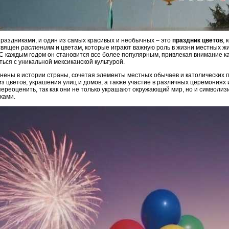
праздниками, и один из самых красивых и необычных – это
праздник цветов
,
освящен
растениям
и цветам, которые играют важную роль в жизни местных жи
 С каждым годом он становится все более популярным, привлекая внимание ка
ься с уникальной мексиканской культурой.
нены в истории страны, сочетая элементы местных обычаев и католических п
з цветов, украшения улиц и домов, а также участие в различных церемониях
переоценить, так как они не только украшают окружающий мир, но и символи
ками.