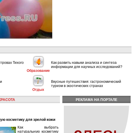
стровах Тихого
Как развить навыки анализа и синтеза
информации для научных исследований?
Образование
ии
Вкусные путешествия: гастрономический
туризм в экзотических странах
Отдых
КРАСОТА
РЕКЛАМА НА ПОРТАЛЕ
ную косметику для зрелой кожи
Как выбрать
натуральную косметику