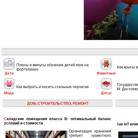
Плюсы и минусы обучения детей игре на
Как крысы 
фортепиано
Дети
Животные
Государств
Как выбрать и носить стильные перчатки
М. Достоевс
Мода
Досуг
ДОМ, СТРОИТЕЛЬСТВО, РЕМОНТ
Складские помещения класса B: оптимальный баланс
условий и стоимости
Как IoT в
Организация хранения
требует грамотного