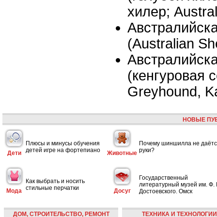
хилер; Austral
Австралийск
(Australian S
Австралийска
(кенгуровая с
Greyhound, K
НОВЫЕ ПУ
Плюсы и минусы обучения
Почему шиншилла не даётс
детей игре на фортепиано
руки?
Дети
Животные
Государственный
Как выбрать и носить
литературный музей им. Ф. 
стильные перчатки
Мода
Досуг
Достоевского. Омск
ДОМ, СТРОИТЕЛЬСТВО, РЕМОНТ
ТЕХНИКА И ТЕХНОЛОГИИ