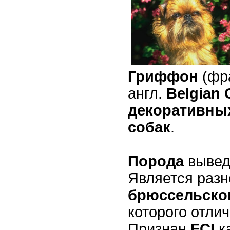
Гриффон
(фр
англ.
Belgian 
декоративны
собак
.
Порода
вывед
Является раз
брюссельско
которого отли
Признан
FCI
к