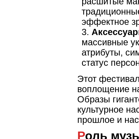
расшитые ма
традиционны
эффектное з
Аксессуар
массивные у
атрибуты, с
статус персо
Этот фестивал
воплощение н
Образы гигант
культурное на
прошлое и на
Роль музыки и танцев в