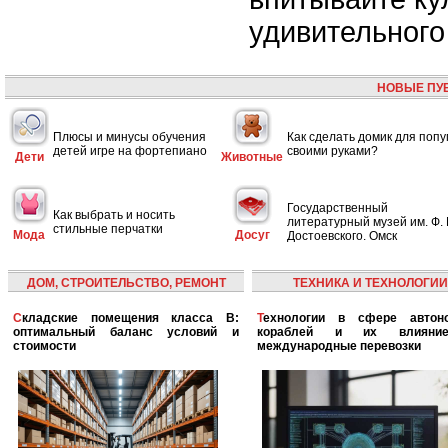
удивительного
НОВЫЕ ПУ
Плюсы и минусы обучения
Как сделать домик для попу
детей игре на фортепиано
своими руками?
Дети
Животные
Государственный
Как выбрать и носить
литературный музей им. Ф. 
стильные перчатки
Мода
Досуг
Достоевского. Омск
ДОМ, СТРОИТЕЛЬСТВО, РЕМОНТ
ТЕХНИКА И ТЕХНОЛОГИИ
Складские помещения класса B:
Технологии в сфере автономных
оптимальный баланс условий и
кораблей и их влияни
стоимости
международные перевозки