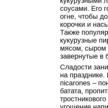
кукурузными 
соусами. Его 
огне, чтобы д
корочки и нас
Также популяр
кукурузные пи
мясом, сыром
завернутые в 
Сладости зан
на празднике.
пicarones – по
батата, пропи
тростникового
угощение напит