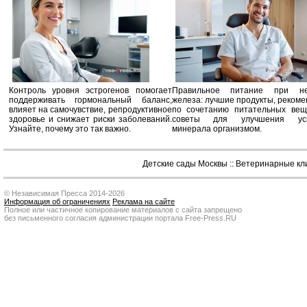
Контроль уровня эстрогенов помогает
Правильное питание при не
поддерживать гормональный баланс,
железа: лучшие продукты, реком
влияет на самочувствие, репродуктивное
по сочетанию питательных вещ
здоровье и снижает риски заболеваний.
советы для улучшения усв
Узнайте, почему это так важно.
минерала организмом.
Детские сады Москвы
::
Ветеринарные кл
© Независимая Пресса 2014-2026
Информация об ограничениях
Реклама на сайте
Полное или частичное копирование материалов с сайта запрещено
без письменного согласия администрации портала Free-Press.RU