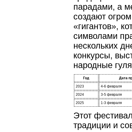
парадами, а м
создают огром
«гигантов», к
символами пра
нескольких дн
конкурсы, выс
народные гуля
Год
Дата п
2023
4-6 февраля
2024
3-5 февраля
2025
1-3 февраля
Этот фестива
традиции и со