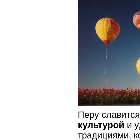
Перу славитс
культурой
и у
традициями, к