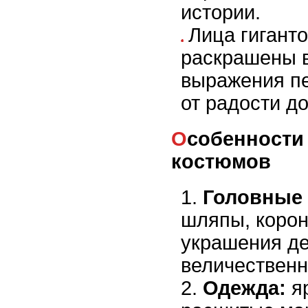
истории.
Лица гиганто
раскрашены в
выражения п
от радости д
Особенности традиционных
костюмов
Головные
шляпы, корон
украшения д
величествен
Одежда:
яр