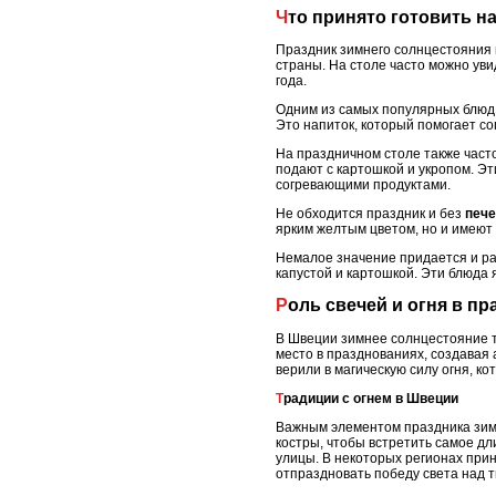
Что принято готовить н
Праздник зимнего солнцестояния 
страны. На столе часто можно ув
года.
Одним из самых популярных блюд
Это напиток, который помогает с
На праздничном столе также част
подают с картошкой и укропом. Э
согревающими продуктами.
Не обходится праздник и без
пече
ярким желтым цветом, но и имеют
Немалое значение придается и р
капустой и картошкой. Эти блюда
Роль свечей и огня в 
В Швеции зимнее солнцестояние т
место в празднованиях, создавая 
верили в магическую силу огня, к
Традиции с огнем в Швеции
Важным элементом праздника зимн
костры, чтобы встретить самое дл
улицы. В некоторых регионах прин
отпраздновать победу света над т