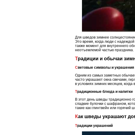
Для шведов зимнее солнцестояние
Это время, когда люди с надеждой
также момент для внутреннего обн
неотъемлемой частью праздника.
Традиции и обычаи зим
Световые символы и украшения
Одним из самых заметных обычаев
часто украшают окна свечами, ги
в условиях зимних месяцев, когда 
Традиционные блюда и напитки
В этот день шведы традиционно г
сладкие булочки с шафраном, кот
такие как глинтвейн или горячий 
Как шведы украшают до
Традиции украшений