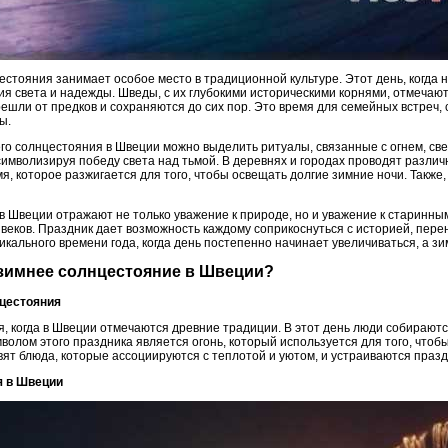
стояния занимает особое место в традиционной культуре. Этот день, когда н
я света и надежды. Шведы, с их глубокими историческими корнями, отмечаю
ешли от предков и сохраняются до сих пор. Это время для семейных встреч,
ы.
о солнцестояния в Швеции можно выделить ритуалы, связанные с огнем, све
символизируя победу света над тьмой. В деревнях и городах проводят различ
, которое разжигается для того, чтобы освещать долгие зимние ночи. Также
в Швеции отражают не только уважение к природе, но и уважение к старинн
веков. Праздник дает возможность каждому соприкоснуться с историей, пере
икального времени года, когда день постепенно начинает увеличиваться, а зи
 зимнее солнцестояние в Швеции?
нцестояния
, когда в Швеции отмечаются древние традиции. В этот день люди собираютс
олом этого праздника является огонь, который используется для того, чтобы 
вят блюда, которые ассоциируются с теплотой и уютом, и устраиваются праз
я в Швеции