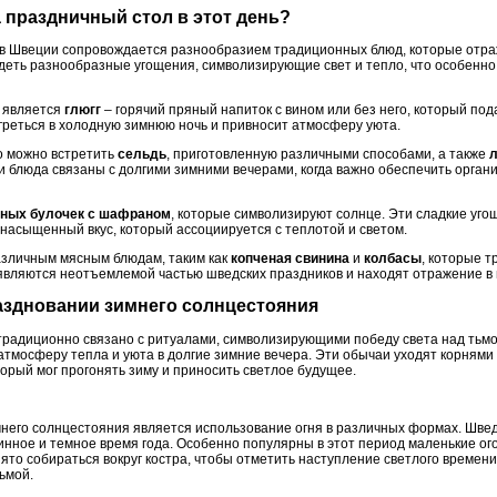
а праздничный стол в этот день?
в Швеции сопровождается разнообразием традиционных блюд, которые отраж
идеть разнообразные угощения, символизирующие свет и тепло, что особенно
 является
глюгг
– горячий пряный напиток с вином или без него, который под
огреться в холодную зимнюю ночь и привносит атмосферу уюта.
о можно встретить
сельдь
, приготовленную различными способами, а также
ти блюда связаны с долгими зимними вечерами, когда важно обеспечить орга
ных булочек с шафраном
, которые символизируют солнце. Эти сладкие уго
 насыщенный вкус, который ассоциируется с теплотой и светом.
азличным мясным блюдам, таким как
копченая свинина
и
колбасы
, которые 
 являются неотъемлемой частью шведских праздников и находят отражение в
праздновании зимнего солнцестояния
радиционно связано с ритуалами, символизирующими победу света над тьмой
атмосферу тепла и уюта в долгие зимние вечера. Эти обычаи уходят корнями 
оторый мог прогонять зиму и приносить светлое будущее.
его солнцестояния является использование огня в различных формах. Швед
инное и темное время года. Особенно популярны в этот период маленькие ог
ято собираться вокруг костра, чтобы отметить наступление светлого времени
ьмой.