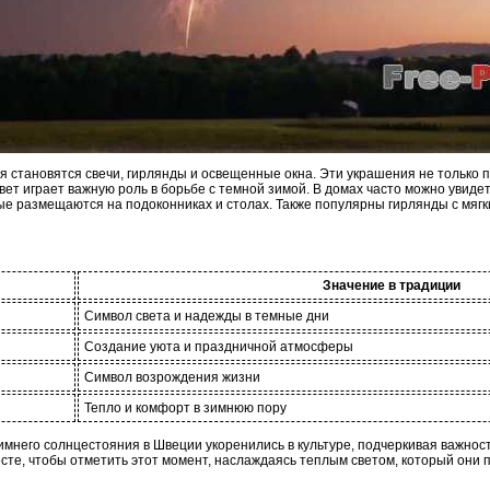
 становятся свечи, гирлянды и освещенные окна. Эти украшения не только 
свет играет важную роль в борьбе с темной зимой. В домах часто можно увиде
ые размещаются на подоконниках и столах. Также популярны гирлянды с мяг
Значение в традиции
Символ света и надежды в темные дни
Создание уюта и праздничной атмосферы
Символ возрождения жизни
Тепло и комфорт в зимнюю пору
имнего солнцестояния в Швеции укоренились в культуре, подчеркивая важност
те, чтобы отметить этот момент, наслаждаясь теплым светом, который они 