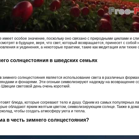
 имеет особое значение, поскольку оно связано с природными циклами и сл
 смотрят в будущее, веря, что свет, который возвращается, принесет с собой
овления и уединения, а некоторые практики, такие как медитация или тихие
него солнцестояния в шведских семьях
 зимнего солнцестояния является использование света в различных формах.
рляндами и фонарями. Эти огоньки символизируют надежду на возвращение со
в Швеции световой день очень короткий.
отовят блюда, которые согревают тело и душу. Одним из самых популярных л
орые обладают ярким желтым цветом, символизирующим солнце. Также в домах
шоколад, чтобы создать атмосферу уюта и тепла.
ма в честь зимнего солнцестояния?