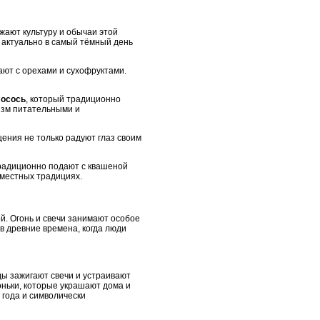
ают культуру и обычаи этой
 актуально в самый тёмный день
ают с орехами и сухофруктами.
лосось
, который традиционно
низм питательными и
щения не только радуют глаз своим
традиционно подают с квашеной
 местных традициях.
. Огонь и свечи занимают особое
в древние времена, когда люди
ы зажигают свечи и устраивают
оньки, которые украшают дома и
 года и символически