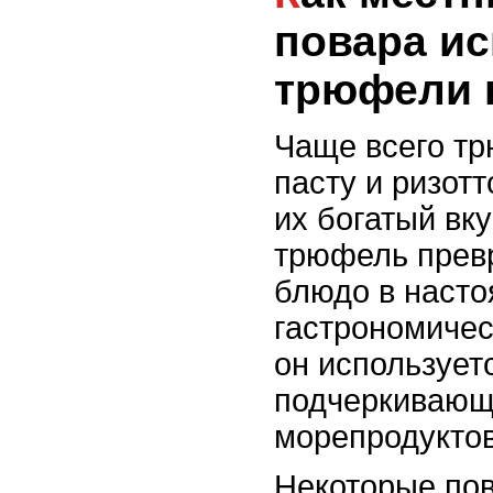
повара и
трюфели 
Чаще всего т
пасту и ризотт
их богатый вк
трюфель прев
блюдо в наст
гастрономичес
он используетс
подчеркивающи
морепродуктов
Некоторые пов