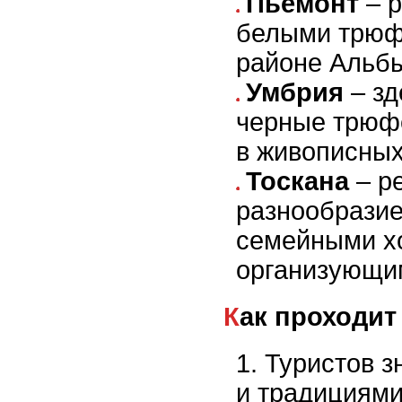
Пьемонт
– р
белыми трюф
районе Альб
Умбрия
– зд
черные трюфе
в живописных
Тоскана
– р
разнообрази
семейными х
организующим
Как проходи
Туристов з
и традициями