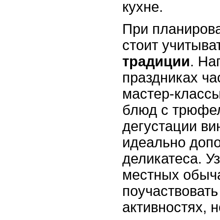
кухне.
При планирова
стоит учитыва
традиции
. На
праздниках ча
мастер-классы
блюд с трюфел
дегустации ви
идеально допо
деликатеса. У
местных обыча
поучаствовать
активностях, 