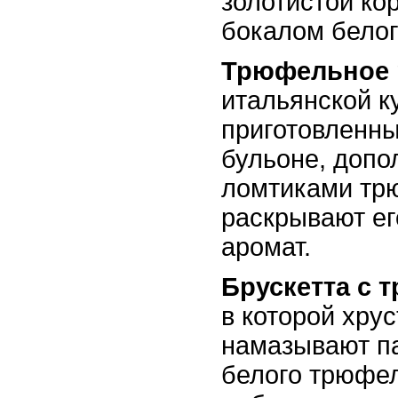
золотистой ко
бокалом белог
Трюфельное 
итальянской к
приготовленн
бульоне, допо
ломтиками тр
раскрывают ег
аромат.
Брускетта с 
в которой хру
намазывают па
белого трюфел