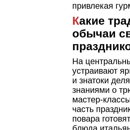
привлекая гур
Какие традиции и
обычаи св
праздник
На центральн
устраивают яр
и знатоки дел
знаниями о т
мастер-класс
часть праздн
повара готовя
блюда итальян