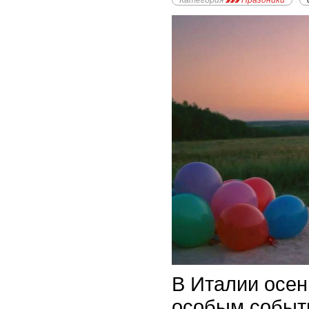
Категория
Праздники
В Италии осен
особым событ