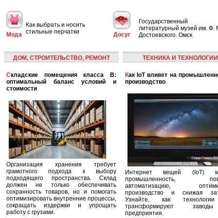
Государственный
Как выбрать и носить
литературный музей им. Ф. 
стильные перчатки
Мода
Досуг
Достоевского. Омск
ДОМ, СТРОИТЕЛЬСТВО, РЕМОНТ
ТЕХНИКА И ТЕХНОЛОГИИ
Складские помещения класса B:
Как IoT влияет на промышленность и
оптимальный баланс условий и
производство
стоимости
Организация хранения требует
грамотного подхода к выбору
Интернет вещей (IoT) м
подходящего пространства. Склад
промышленность, пов
должен не только обеспечивать
автоматизацию, оптими
сохранность товаров, но и помогать
производство и снижая зат
оптимизировать внутренние процессы,
Узнайте, как технологи
сокращать издержки и упрощать
трансформируют заво
работу с грузами.
предприятия.