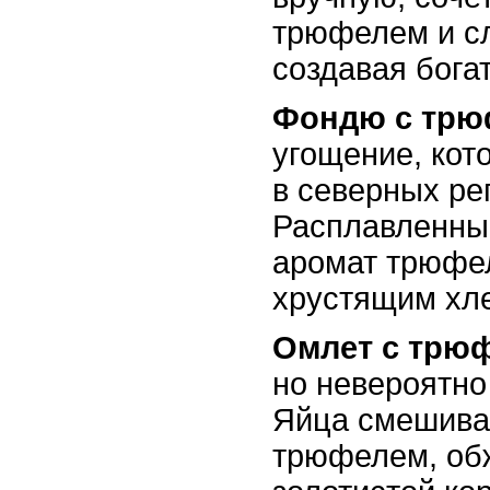
трюфелем и с
создавая бога
Фондю с трю
угощение, кот
в северных ре
Расплавленны
аромат трюфел
хрустящим хл
Омлет с трю
но невероятно
Яйца смешива
трюфелем, об