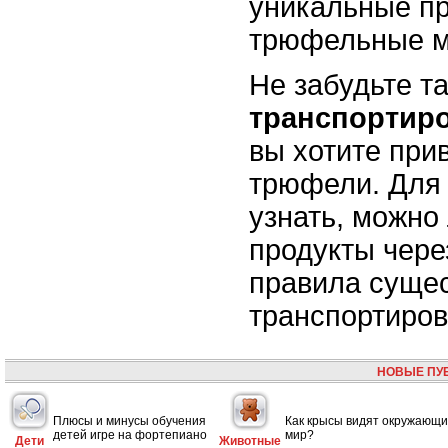
уникальные пр
трюфельные м
Не забудьте т
транспортир
вы хотите при
трюфели. Для 
узнать, можно
продукты через
правила сущес
транспортиров
НОВЫЕ ПУ
Плюсы и минусы обучения
Как крысы видят окружающ
детей игре на фортепиано
мир?
Дети
Животные