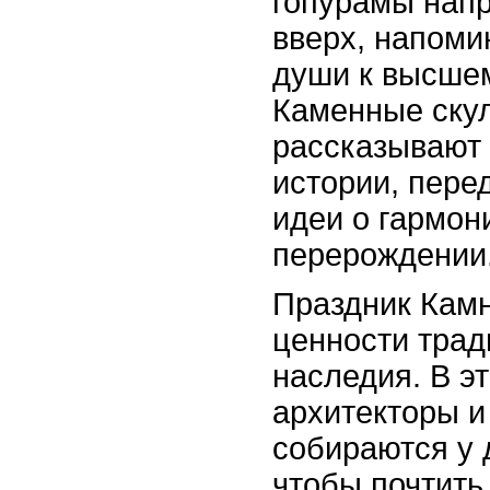
гопурамы напр
вверх, напоми
души к высше
Каменные ску
рассказывают
истории, пер
идеи о гармон
перерождении
Праздник Камн
ценности трад
наследия. В эт
архитекторы и
собираются у 
чтобы почтить