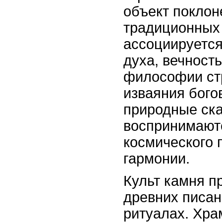
объект поклон
традиционных
ассоциируется
духа, вечност
философии ст
изваяния бого
природные ск
воспринимают
космического 
гармонии.
Культ камня п
древних писан
ритуалах. Хра