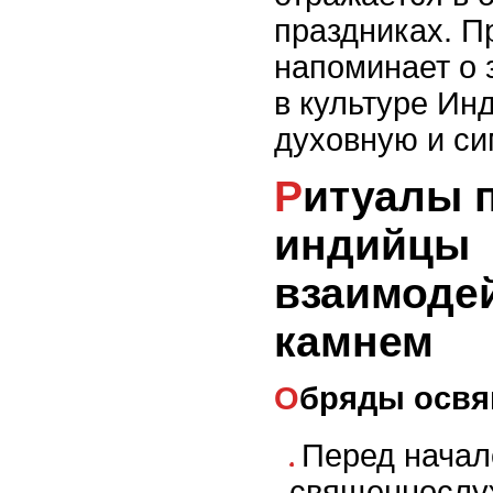
праздниках. П
напоминает о 
в культуре Ин
духовную и си
Ритуалы праздника: как
индийцы
взаимоде
камнем
Обряды осв
Перед начал
священнослу