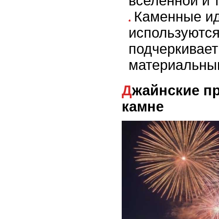
вселенной и 
Каменные ид
используются
подчеркивает
материальны
Джайнские представления о
камне