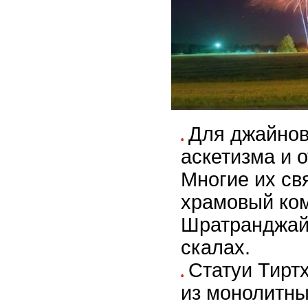
Для джайнов
аскетизма и о
Многие их св
храмовый ком
Шратранджай
скалах.
Статуи Тирт
из монолитны