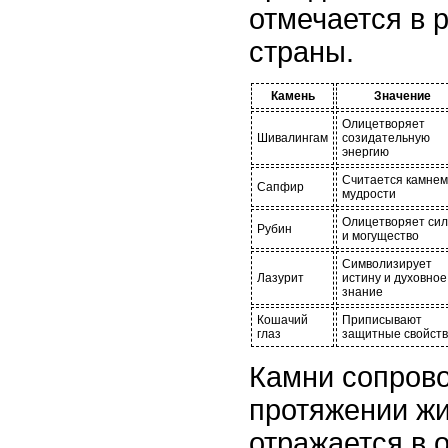
отмечается в 
страны.
Камень
Значение
Олицетворяет
Шивалингам
созидательную
энергию
Считается камнем
Сапфир
мудрости
Олицетворяет сил
Рубин
и могущество
Символизирует
Лазурит
истину и духовное
знание
Кошачий
Приписывают
глаз
защитные свойст
Камни сопров
протяжении жи
отражается в 