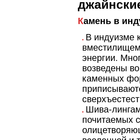
джайнски
Камень в ин
В индуизме 
вместилищем
энергии. Мно
возведены во
каменных фо
приписывают
сверхъестест
Шива-лингам
почитаемых с
олицетворяю