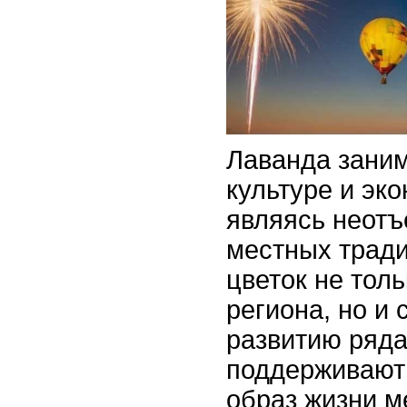
Лаванда заним
культуре и эк
являясь неот
местных тради
цветок не тол
региона, но и 
развитию ряда
поддерживают
образ жизни м