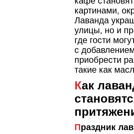
кафе становя
картинами, ок
Лаванда украш
улицы, но и п
где гости мог
с добавлением
приобрести ра
такие как мас
Как лавандовые поля
становятс
притяжен
Праздник лаванды и его