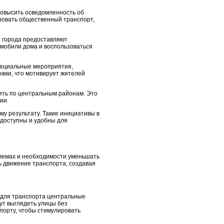
повысить осведомленность об
ьзовать общественный транспорт,
е города предоставляют
омобили дома и воспользоваться
специальные мероприятия,
жки, что мотивирует жителей
лять по центральным районам. Это
ии.
му результату. Такие инициативы в
 доступны и удобны для
блемах и необходимости уменьшать
ь движение транспорта, создавая
 для транспорта центральные
гут выглядеть улицы без
порту, чтобы стимулировать