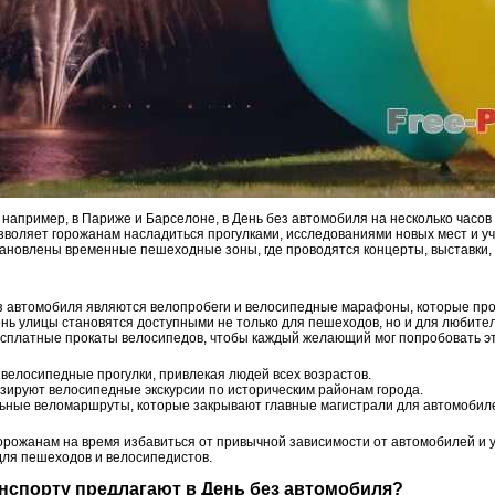
 например, в Париже и Барселоне, в День без автомобиля на несколько часо
зволяет горожанам насладиться прогулками, исследованиями новых мест и уч
тановлены временные пешеходные зоны, где проводятся концерты, выставки, 
 автомобиля являются велопробеги и велосипедные марафоны, которые прохо
ень улицы становятся доступными не только для пешеходов, но и для любите
есплатные прокаты велосипедов, чтобы каждый желающий мог попробовать э
велосипедные прогулки, привлекая людей всех возрастов.
зируют велосипедные экскурсии по историческим районам города.
ьные веломаршруты, которые закрывают главные магистрали для автомобил
орожанам на время избавиться от привычной зависимости от автомобилей и у
для пешеходов и велосипедистов.
анспорту предлагают в День без автомобиля?