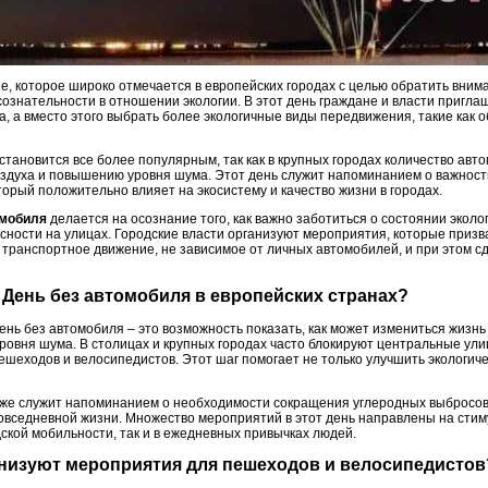
е, которое широко отмечается в европейских городах с целью обратить вним
знательности в отношении экологии. В этот день граждане и власти пригла
, а вместо этого выбрать более экологичные виды передвижения, такие как 
становится все более популярным, так как в крупных городах количество авто
оздуха и повышению уровня шума. Этот день служит напоминанием о важност
торый положительно влияет на экосистему и качество жизни в городах.
омобиля
делается на осознание того, как важно заботиться о состоянии экол
сности на улицах. Городские власти организуют мероприятия, которые призв
транспортное движение, не зависимое от личных автомобилей, и при этом 
й День без автомобиля в европейских странах?
ень без автомобиля – это возможность показать, как может измениться жизн
уровня шума. В столицах и крупных городах часто блокируют центральные ул
шеходов и велосипедистов. Этот шаг помогает не только улучшить экологиче
кже служит напоминанием о необходимости сокращения углеродных выбросов
повседневной жизни. Множество мероприятий в этот день направлены на стим
ской мобильности, так и в ежедневных привычках людей.
анизуют мероприятия для пешеходов и велосипедистов