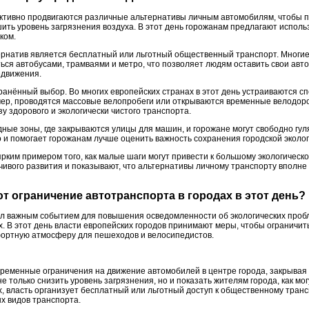
активно продвигаются различные альтернативы личным автомобилям, чтобы 
шить уровень загрязнения воздуха. В этот день горожанам предлагают испол
ком.
рнатив является бесплатный или льготный общественный транспорт. Многи
ься автобусами, трамваями и метро, что позволяет людям оставить свои авт
едвижения.
анённый выбор. Во многих европейских странах в этот день устраиваются 
ер, проводятся массовые велопробеги или открываются временные велодоро
у здорового и экологически чистого транспорта.
дные зоны, где закрываются улицы для машин, и горожане могут свободно гу
о и помогает горожанам лучше оценить важность сохранения городской эколог
рким примером того, как малые шаги могут привести к большому экологическо
ивого развития и показывают, что альтернативы личному транспорту вполне
ют ограничение автотранспорта в городах в этот день?
ал важным событием для повышения осведомленности об экологических про
. В этот день власти европейских городов принимают меры, чтобы ограничит
фортную атмосферу для пешеходов и велосипедистов.
ременные ограничения на движение автомобилей в центре города, закрывая
е только снизить уровень загрязнения, но и показать жителям города, как мо
, власть организует бесплатный или льготный доступ к общественному транс
х видов транспорта.