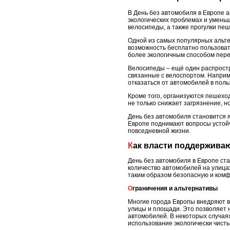
В День без автомобиля в Европе 
экологических проблемах и умень
велосипеды, а также прогулки пеш
Одной из самых популярных альте
возможность бесплатно пользоват
более экологичным способом пер
Велосипеды – ещё один распростр
связанные с велоспортом. Наприм
отказаться от автомобилей в польз
Кроме того, организуются пешехо
не только снижает загрязнение, н
День без автомобиля становится я
Европе поднимают вопросы устойч
повседневной жизни.
Как власти поддержива
День без автомобиля в Европе ст
количество автомобилей на улицах
таким образом безопасную и ком
Ограничения и альтернативы
Многие города Европы внедряют в
улицы и площади. Это позволяет н
автомобилей. В некоторых случаях
использование экологически чисты