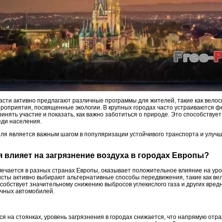
асти активно предлагают различные программы для жителей, такие как вело
роприятия, посвященные экологии. В крупных городах часто устраиваются ф
инять участие и показать, как важно заботиться о природе. Это способствует 
еди населения.
иля является важным шагом в популяризации устойчивого транспорта и улучш
ля влияет на загрязнение воздуха в городах Европы?
мечается в разных странах Европы, оказывает положительное влияние на уро
ристы активно выбирают альтернативные способы передвижения, такие как ве
собствует значительному снижению выбросов углекислого газа и других вред
ичных автомобилей.
я на стоянках, уровень загрязнения в городах снижается, что напрямую отра