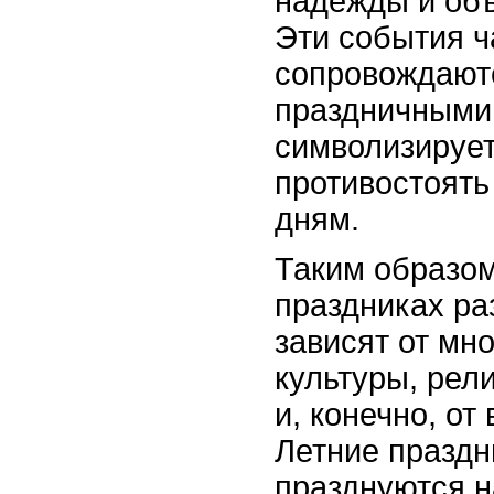
надежды и об
Эти события ч
сопровождаютс
праздничными
символизируе
противостоят
дням.
Таким образом
праздниках ра
зависят от мн
культуры, рел
и, конечно, от
Летние праздн
празднуются н