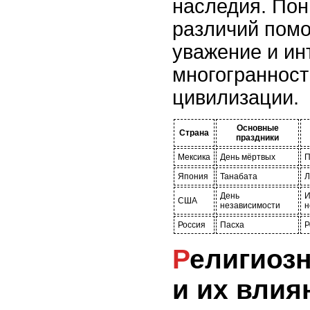
наследия. Пон
различий помо
уважение и ин
многогранност
цивилизации.
Основные
Страна
праздники
Мексика
День мёртвых
П
Япония
Танабата
Л
День
И
США
независимости
н
Россия
Пасха
Р
Религиозные праздники
и их влия